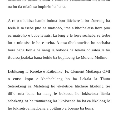
oa ho tla ntlafatsa bophelo ba bana.
A re o utloisisa hantle boima boo litichere li bo tšoereng ha
feela li sa tsebe puo ea matsoho, ‘me a khothaletsa hore puo
ea matsoho e buoe letsatsi ka leng e le hore sechaba se tsebe
ho e utloisisa le ho e tseba. A etsa tlhokomeliso ho sechaba
hore bana bohle ba nang le bokooa ba lokela ho ratoa le ho
tšoaroa joaloka bana bohle ba bopiloeng ke Morena Molimo.
Lebitsong la Kereke e Katholike, Fr. Clement Motlaopa OMI
o entse kopo e khethehileng ho ba Lekala la Thuto
Seterekeng sa Mafeteng ho ekeletsoa litichere likolong tse
tlil’o ruta bana ba nang le bokooa, ho lokisetsoa litsela
sebakeng sa ba tsamaeang ka likoloeana ha ba ea likolong le
ho lokisetsoa matloana a boithuso a boemo ba bona.