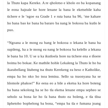
la Thuto kapa Kereke. A re qholotso e kholo eo ba kopanang
le eona hajoale ke hore lenane la bana le eketsehile kaha
tichere e le ‘ngoe ea Grade 1 e ruta bana ba 96, ‘me kahare
ho bana bao ke bana ba bararo ba nang le bokooa ba kutlo le
puo.
“Ngoana a le mong ea bang le bokooa o lekana le bana ba
supileng, ha a le mong ea nang le bokooa ba kelello a lekana
le bana ba 10. U se u ka ikutloela hore na tichere ena e tšoere
boima bo bokae. Ke mathile hohle Lekaleng la Thuto le ho ba
ikarabellang litabeng tsa thuto Kerekeng ea heso e Katholike,
empa ha ho nko ho tsoa lemina. Sello sa tsuonyana ha se
hlomole phakoe!” Ke eena eo a bile a eketsa ka hore boteng
ba bana sekolong ha se ho tla eketsa lenane empa sepheo se
seholo sa bona ke ho fa bana thuto ea boleng, e tla tlisa
liphetoho bophelong ba bona, “empa ba tla e fumana joang