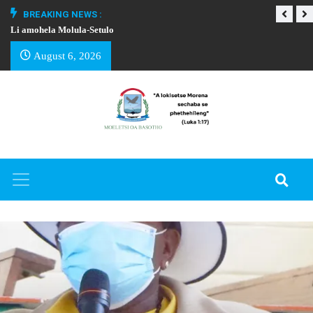
BREAKING NEWS :
Li amohela Molula-Setulo
THAPELO EA BA
August 6, 2026