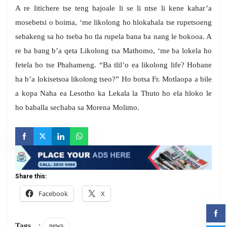
A re litichere tse teng hajoale li se li ntse li kene kahar’a
mosebetsi o boima, ‘me likolong ho hlokahala tse rupetsoeng
sebakeng sa ho tseba ho tla rupela bana ba nang le bokooa. A
re ba bang b’a qeta Likolong tsa Mathomo, ‘me ba lokela ho
fetela ho tse Phahameng. “Ba tlil’o ea likolong life? Hobane
ha b’a lokisetsoa likolong tseo?” Ho botsa Fr. Motlaopa a bile
a kopa Naha ea Lesotho ka Lekala la Thuto ho ela hloko le
ho baballa sechaba sa Morena Molimo.
Share this:
Facebook
X
Tags
:
news