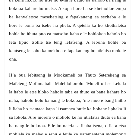
ba kena likolo, ho ntse ho e-na le batho ba baholo ba nang le
bokooa kahare ho metse. A kopa hore ba se khetholloe empa
ba kenyeletsoe mesebetsing e fapakaneng ea sechaba e le
hore le bona ba tsebe ho phela. A qetella ka ho khothaletsa
bohle ho ithuta puo ea matsoho kaha e le bohlokoa haholo ho
feta lipuo tsohle tse teng lefatšeng. A leboha bohle ba
kentseng letsoho ka mekhoa e fapakaneng ho atlehisa mokete
ona.
H’a bua lebitsong la Mookameli oa Thuto Seterekeng sa
Mafeteng Mofumahali ‘Malehlohonolo ‘Moleli o itse Lekala
la habo le etse hloko haholo taba ea thuto ea bana kahare ho
naha, haholo-holo ba nang le bokooa, ‘me moo e bang lintho
li lieha ho tsamaea kapa li tsamaea butle ke hobane liphaka li
sa fokola. A re morero o moholo ke ho ntlafatsa thuto ea bana
ba nang le bokooa. E le ho netefatsa litaba tsena, o ile a etsa
mohlala ka melao e seng e fetile ka paramenteng molemong