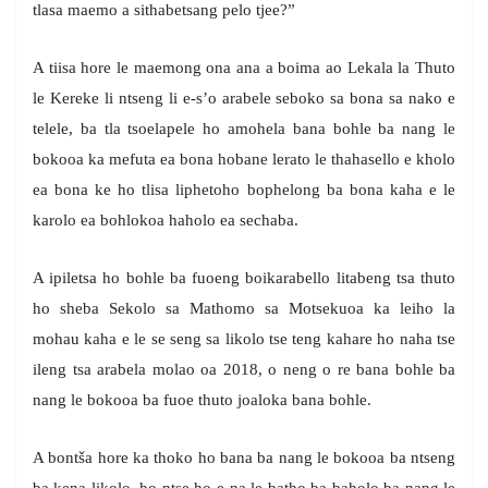
tlasa maemo a sithabetsang pelo tjee?”
A tiisa hore le maemong ona ana a boima ao Lekala la Thuto
le Kereke li ntseng li e-s’o arabele seboko sa bona sa nako e
telele, ba tla tsoelapele ho amohela bana bohle ba nang le
bokooa ka mefuta ea bona hobane lerato le thahasello e kholo
ea bona ke ho tlisa liphetoho bophelong ba bona kaha e le
karolo ea bohlokoa haholo ea sechaba.
A ipiletsa ho bohle ba fuoeng boikarabello litabeng tsa thuto
ho sheba Sekolo sa Mathomo sa Motsekuoa ka leiho la
mohau kaha e le se seng sa likolo tse teng kahare ho naha tse
ileng tsa arabela molao oa 2018, o neng o re bana bohle ba
nang le bokooa ba fuoe thuto joaloka bana bohle.
A bontša hore ka thoko ho bana ba nang le bokooa ba ntseng