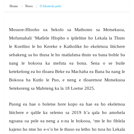
Home
News
O hlomola pelo
Mosuoe-Hlooho oa Sekolo sa Mathomo sa Motsekuoa,
Mofumahali ‘Matšele Hlopho o ipilelitse ho Lekala la Thuto
le Koetliso le ho Kereke e Katholike ho ekeletsoa litichere
sebakeng sa ho thusa le ho matlafatsa thuto ea bana bohle ba
nang le bokooa ka mefuta ea bona. Sena o se buile
ketekelong ea ho tšoaea Beke ea Machaba ea Bana ba nang le
Bokooa ba Kutlo le Puo, e neng e tšoaretsoe Motsekuoa
Setekereng sa Mafeteng ka la 18 Loetse 2025.
Puong ea hae o boletse hore kopo ea hae ea ho ekeletsoa
litichere e qalile ka selemo sa 2019 h’a qala ho amohela
ngoana oa pele ea neng a e-na le bokooa, ‘me le ho fihlela
kajeno ho ntse ho e-s’o be le thuso ea letho ho tsoa ho Lekala