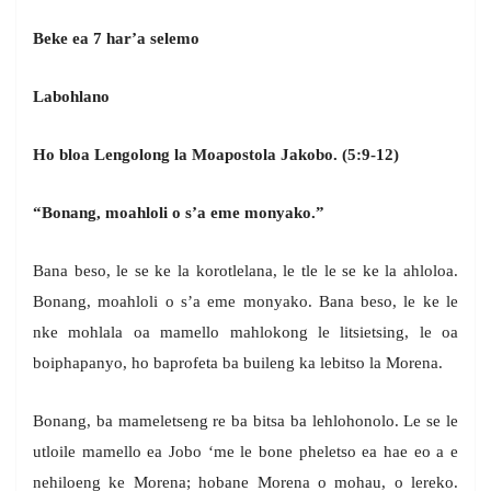
Beke ea 7 har’a selemo
Labohlano
Ho bloa Lengolong la Moapostola Jakobo. (5:9-12)
“Bonang, moahloli o s’a eme monyako.”
Bana beso, le se ke la korotlelana, le tle le se ke la ahloloa.
Bonang, moahloli o s’a eme monyako. Bana beso, le ke le
nke mohlala oa mamello mahlokong le litsietsing, le oa
boiphapanyo, ho baprofeta ba buileng ka lebitso la Morena.
Bonang, ba mameletseng re ba bitsa ba lehlohonolo. Le se le
utloile mamello ea Jobo ‘me le bone pheletso ea hae eo a e
nehiloeng ke Morena; hobane Morena o mohau, o lereko.