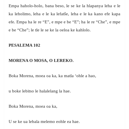
Empa haholo-holo, bana beso, le se ke la hlapanya leha e le
ka leholimo, leha e le ka lefatše, leha e le ka kano efe kapa
efe. Empa ha le re “E”, e mpe e be “E”; ha le re “Che”, e mpe
e be “Che”; le tle le se ke la oeloa ke kahlolo.
PESALEMA 102
MORENA O MOSA, O LEREKO.
Boka Morena, moea oa ka, ka matla ‘ohle a hao,
u boke lebitso le halalelang la hae.
Boka Morena, moea oa ka,
U se ke ua lebala melemo eohle ea hae.