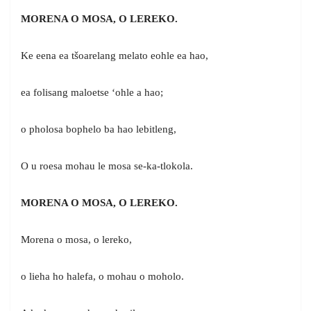
MORENA O MOSA, O LEREKO.
Ke eena ea tšoarelang melato eohle ea hao,
ea folisang maloetse ‘ohle a hao;
o pholosa bophelo ba hao lebitleng,
O u roesa mohau le mosa se-ka-tlokola.
MORENA O MOSA, O LEREKO.
Morena o mosa, o lereko,
o lieha ho halefa, o mohau o moholo.