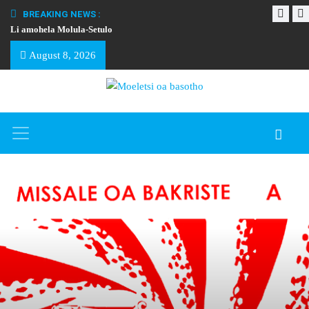
BREAKING NEWS :
Li amohela Molula-Setulo
THAPELO EA BA
August 8, 2026