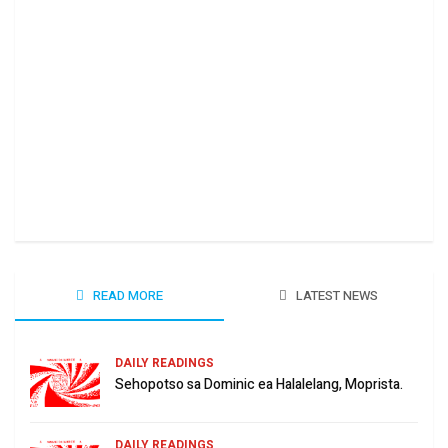
Ha 
June
READ MORE
LATEST NEWS
DAILY READINGS
Sehopotso sa Dominic ea Halalelang, Moprista.
DAILY READINGS