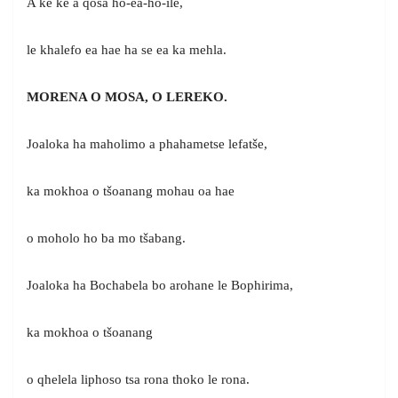
A ke ke a qosa ho-ea-ho-ile,
le khalefo ea hae ha se ea ka mehla.
MORENA O MOSA, O LEREKO.
Joaloka ha maholimo a phahametse lefatše,
ka mokhoa o tšoanang mohau oa hae
o moholo ho ba mo tšabang.
Joaloka ha Bochabela bo arohane le Bophirima,
ka mokhoa o tšoanang
o qhelela liphoso tsa rona thoko le rona.