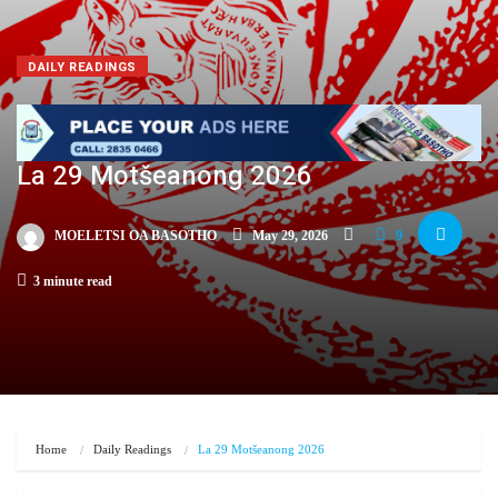
DAILY READINGS
La 29 Motšeanong 2026
MOELETSI OA BASOTHO
May 29, 2026
9
3 minute read
Home
Daily Readings
La 29 Motšeanong 2026