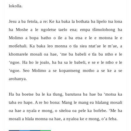
lokolla.
Jesu a ba fetola, a re: Ke ka baka la bothata ba lipelo tsa lona
ha Moshe a le ngoletse taelo ena; empa tšimolohong ha
Molimo a bopa batho o ile a ba etsa e le e motona le e
motšehali. Ka baka leo monna o tla siea ntat’ae le m’ae, a
khomarele mosali oa hae, ‘me ba babeli e tla ba ntho e le
‘ngoe. Ha ho le joalo, ha ba sa le babeli, e se e le ntho e le
‘ngoe. Seo Molimo a se kopantseng motho a se ke a se
arohanya.
Ha ba boetse ba le ka tlung, barutuoa ba hae ba ‘motsa ka
taba eo hape. A re ho bona: Mang le mang ea hlalang mosali
oa hae a nyala e mong, o siteloa oa pele ka bofebe. ‘Me ha
mosali a hlala monna oa hae, a nyaloa ke e mong, o’a feba.