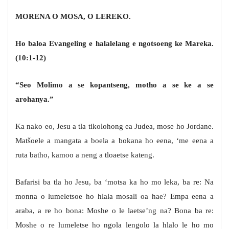
MORENA O MOSA, O LEREKO.
Ho baloa Evangeling e halalelang e ngotsoeng ke Mareka.
(10:1-12)
“Seo Molimo a se kopantseng, motho a se ke a se
arohanya.”
Ka nako eo, Jesu a tla tikolohong ea Judea, mose ho Jordane.
Matšoele a mangata a boela a bokana ho eena, ‘me eena a
ruta batho, kamoo a neng a tloaetse kateng.
Bafarisi ba tla ho Jesu, ba ‘motsa ka ho mo leka, ba re: Na
monna o lumeletsoe ho hlala mosali oa hae? Empa eena a
araba, a re ho bona: Moshe o le laetse’ng na? Bona ba re:
Moshe o re lumeletse ho ngola lengolo la hlalo le ho mo