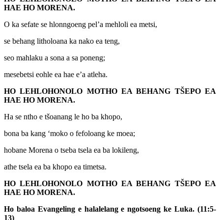
HAE HO MORENA.
O ka sefate se hlonngoeng pel’a mehloli ea metsi,
se behang litholoana ka nako ea teng,
seo mahlaku a sona a sa poneng;
mesebetsi eohle ea hae e’a atleha.
HO LEHLOHONOLO MOTHO EA BEHANG TŠEPO EA
HAE HO MORENA.
Ha se ntho e tšoanang le ho ba khopo,
bona ba kang ‘moko o fefoloang ke moea;
hobane Morena o tseba tsela ea ba lokileng,
athe tsela ea ba khopo ea timetsa.
HO LEHLOHONOLO MOTHO EA BEHANG TŠEPO EA
HAE HO MORENA.
Ho baloa Evangeling e halalelang e ngotsoeng ke Luka. (11:5-
13)