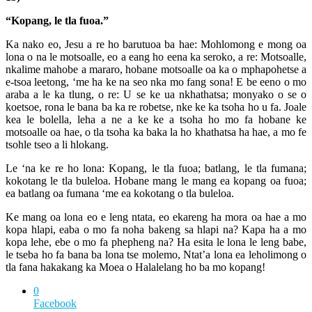
“Kopang, le tla fuoa.”
Ka nako eo, Jesu a re ho barutuoa ba hae: Mohlomong e mong oa
lona o na le motsoalle, eo a eang ho eena ka seroko, a re: Motsoalle,
nkalime mahobe a mararo, hobane motsoalle oa ka o mphapohetse a
e-tsoa leetong, ‘me ha ke na seo nka mo fang sona! E be eeno o mo
araba a le ka tlung, o re: U se ke ua nkhathatsa; monyako o se o
koetsoe, rona le bana ba ka re robetse, nke ke ka tsoha ho u fa. Joale
kea le bolella, leha a ne a ke ke a tsoha ho mo fa hobane ke
motsoalle oa hae, o tla tsoha ka baka la ho khathatsa ha hae, a mo fe
tsohle tseo a li hlokang.
Le ‘na ke re ho lona: Kopang, le tla fuoa; batlang, le tla fumana;
kokotang le tla buleloa. Hobane mang le mang ea kopang oa fuoa;
ea batlang oa fumana ‘me ea kokotang o tla buleloa.
Ke mang oa lona eo e leng ntata, eo ekareng ha mora oa hae a mo
kopa hlapi, eaba o mo fa noha bakeng sa hlapi na? Kapa ha a mo
kopa lehe, ebe o mo fa phepheng na? Ha esita le lona le leng babe,
le tseba ho fa bana ba lona tse molemo, Ntat’a lona ea leholimong o
tla fana hakakang ka Moea o Halalelang ho ba mo kopang!
0
Facebook