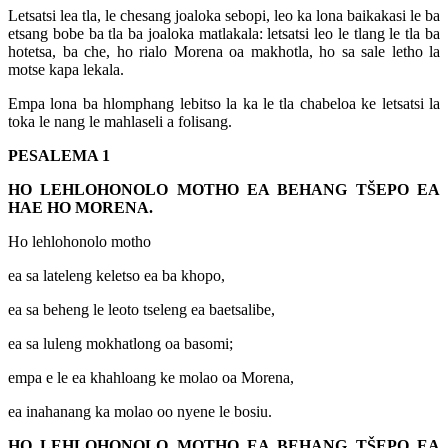
Letsatsi lea tla, le chesang joaloka sebopi, leo ka lona baikakasi le ba
etsang bobe ba tla ba joaloka matlakala: letsatsi leo le tlang le tla ba
hotetsa, ba che, ho rialo Morena oa makhotla, ho sa sale letho la
motse kapa lekala.
Empa lona ba hlomphang lebitso la ka le tla chabeloa ke letsatsi la
toka le nang le mahlaseli a folisang.
PESALEMA 1
HO LEHLOHONOLO MOTHO EA BEHANG TŠEPO EA
HAE HO MORENA.
Ho lehlohonolo motho
ea sa lateleng keletso ea ba khopo,
ea sa beheng le leoto tseleng ea baetsalibe,
ea sa luleng mokhatlong oa basomi;
empa e le ea khahloang ke molao oa Morena,
ea inahanang ka molao oo nyene le bosiu.
HO LEHLOHONOLO MOTHO EA BEHANG TŠEPO EA