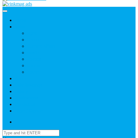
Home
News
Agric
Church
Current Affairs
Health
Politics
Sports
Youth
About
Daily Readings
Gallery
Publications
Contact Us
Login / SignUp