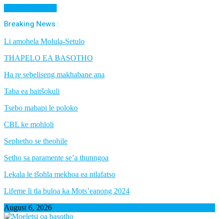
Cancel Preloader
Breaking News :
Li amohela Molula-Setulo
THAPELO EA BASOTHO
Ha re sebeliseng makhabane ana
Taba ea baitšokuli
Tsebo mabapi le poloko
CBL ke mohloli
Sephetho se theohile
Setho sa paramente se’a thunngoa
Lekala le tšohla mekhoa ea ntlafatso
Lifeme li tla buloa ka Mots’eanong 2024
August 6, 2026