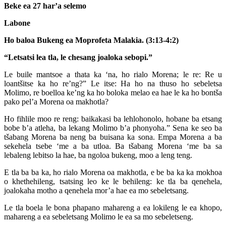
Beke ea 27 har’a selemo
Labone
Ho baloa Bukeng ea Moprofeta Malakia. (3:13-4:2)
“Letsatsi lea tla, le chesang joaloka sebopi.”
Le buile mantsoe a thata ka ‘na, ho rialo Morena; le re: Re u
loantšitse ka ho re’ng?” Le itse: Ha ho na thuso ho sebeletsa
Molimo, re boelloa ke’ng ka ho boloka melao ea hae le ka ho bontša
pako pel’a Morena oa makhotla?
Ho fihlile moo re reng: baikakasi ba lehlohonolo, hobane ba etsang
bobe b’a atleha, ba lekang Molimo b’a phonyoha.” Sena ke seo ba
tšabang Morena ba neng ba buisana ka sona. Empa Morena a ba
sekehela tsebe ‘me a ba utloa. Ba tšabang Morena ‘me ba sa
lebaleng lebitso la hae, ba ngoloa bukeng, moo a leng teng.
E tla ba ba ka, ho rialo Morena oa makhotla, e be ba ka ka mokhoa
o khethehileng, tsatsing leo ke le behileng: ke tla ba qenehela,
joalokaha motho a qenehela mor’a hae ea mo sebeletsang.
Le tla boela le bona phapano mahareng a ea lokileng le ea khopo,
mahareng a ea sebeletsang Molimo le ea sa mo sebeletseng.