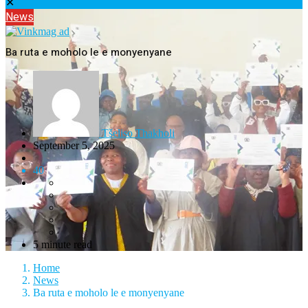
✕
News
Ba ruta e moholo le e monyenyane
Tšeliso Thakholi
September 5, 2025
40
5 minute read
Home
News
Ba ruta e moholo le e monyenyane