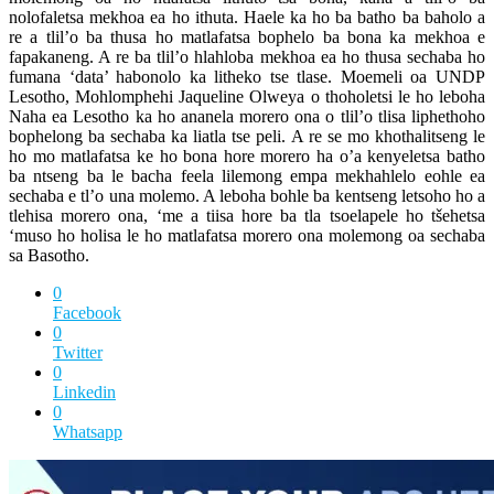
nolofaletsa mekhoa ea ho ithuta. Haele ka ho ba batho ba baholo a
re a tlil’o ba thusa ho matlafatsa bophelo ba bona ka mekhoa e
fapakaneng. A re ba tlil’o hlahloba mekhoa ea ho thusa sechaba ho
fumana ‘data’ habonolo ka litheko tse tlase. Moemeli oa UNDP
Lesotho, Mohlomphehi Jaqueline Olweya o thoholetsi le ho leboha
Naha ea Lesotho ka ho ananela morero ona o tlil’o tlisa liphethoho
bophelong ba sechaba ka liatla tse peli. A re se mo khothalitseng le
ho mo matlafatsa ke ho bona hore morero ha o’a kenyeletsa batho
ba ntseng ba le bacha feela lilemong empa mekhahlelo eohle ea
sechaba e tl’o una molemo. A leboha bohle ba kentseng letsoho ho a
tlehisa morero ona, ‘me a tiisa hore ba tla tsoelapele ho tšehetsa
‘muso ho holisa le ho matlafatsa morero ona molemong oa sechaba
sa Basotho.
0
Facebook
0
Twitter
0
Linkedin
0
Whatsapp