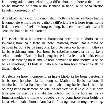
le e mong atle koano sekolong, a tlil’o ithuta e le hore a tle a tsebe
ho ba molemo ho eena le ho sechaba sa habo, re sa beha litefiso
kapele morerong ona.”
A re likolo tsena e tlil’o ba mohlala o motle oa tšoaro ea thepa hantle
le kamohelo e mofuthu ea batho ba tlil’o ithuta e le hore tsena tsohle
li tle li tsebe ho fetela likolong tse ling, ba tseba hore litaba tsena li
sebelitse hantle ka Maokoteng.
H’a tsoelapele a hlokomelisa barutoana hore ntho e kholo eo ba
lokelang hore ba e tsebe ke hore lefatšeng mona, har’a mafa ao
batsoali ba bona ba ba fang ona, ke thuto feela eo ho seng motho ea
ka ba tsekisang eona. Ka hona ba sebelise monyetla oa ho kena
sekolo hantle. “Bohloki ba lapeng bo se ke ba le ama haholo, empa
ntho e tlamehang ho le ama ke hore bonyane le fuoe monyetla oa ho
ba ka sekolong.” O boletse joalo a bile a tiisa hore taba ena e tla ba
thusa haholo.
A qetella ka hore ngongoreho ea hae e kholo ke ho bona barutoana
ha ba qeta ho phethela Likolong tsa Mathomo, lipalo tsa bona li
theoha haholo ha ba fetela ho tse phahameng ka lebaka la bohloki
bo teng kaha ba tlameha ho lefelloa lichelete tsa sekolo. A tiisa hore
taba ena ba ntse ba e sheba ka botebo, ho bona hore na ba ka
fumana mokhoa o mong o bobebe oa ho bona hore bana bohle ba
kena sekolo kaha thuto e tlameha ho fuoa ngoana e mong le e mong.