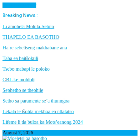
Cancel Preloader
Breaking News :
Li amohela Molula-Setulo
THAPELO EA BASOTHO
Ha re sebeliseng makhabane ana
Taba ea baitšokuli
Tsebo mabapi le poloko
CBL ke mohloli
Sephetho se theohile
Setho sa paramente se’a thunngoa
Lekala le tšohla mekhoa ea ntlafatso
Lifeme li tla buloa ka Mots’eanong 2024
August 7, 2026