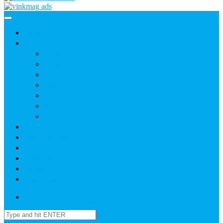
Home
News
Agric
Church
Current Affairs
Health
Politics
Sports
Youth
About
Daily Readings
Gallery
Publications
Contact Us
Login / SignUp