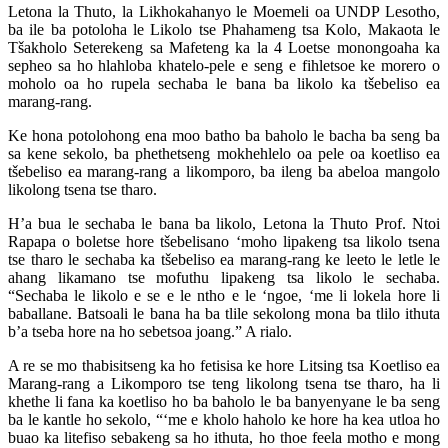
Letona la Thuto, la Likhokahanyo le Moemeli oa UNDP Lesotho,
ba ile ba potoloha le Likolo tse Phahameng tsa Kolo, Makaota le
Tšakholo Seterekeng sa Mafeteng ka la 4 Loetse monongoaha ka
sepheo sa ho hlahloba khatelo-pele e seng e fihletsoe ke morero o
moholo oa ho rupela sechaba le bana ba likolo ka tšebeliso ea
marang-rang.
Ke hona potolohong ena moo batho ba baholo le bacha ba seng ba
sa kene sekolo, ba phethetseng mokhehlelo oa pele oa koetliso ea
tšebeliso ea marang-rang a likomporo, ba ileng ba abeloa mangolo
likolong tsena tse tharo.
H’a bua le sechaba le bana ba likolo, Letona la Thuto Prof. Ntoi
Rapapa o boletse hore tšebelisano ‘moho lipakeng tsa likolo tsena
tse tharo le sechaba ka tšebeliso ea marang-rang ke leeto le letle le
ahang likamano tse mofuthu lipakeng tsa likolo le sechaba.
“Sechaba le likolo e se e le ntho e le ‘ngoe, ‘me li lokela hore li
baballane. Batsoali le bana ha ba tlile sekolong mona ba tlilo ithuta
b’a tseba hore na ho sebetsoa joang.” A rialo.
A re se mo thabisitseng ka ho fetisisa ke hore Litsing tsa Koetliso ea
Marang-rang a Likomporo tse teng likolong tsena tse tharo, ha li
khethe li fana ka koetliso ho ba baholo le ba banyenyane le ba seng
ba le kantle ho sekolo, “‘me e kholo haholo ke hore ha kea utloa ho
buao ka litefiso sebakeng sa ho ithuta, ho thoe feela motho e mong