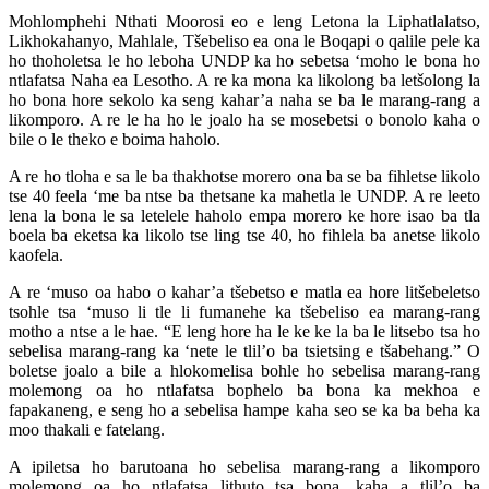
Mohlomphehi Nthati Moorosi eo e leng Letona la Liphatlalatso,
Likhokahanyo, Mahlale, Tšebeliso ea ona le Boqapi o qalile pele ka
ho thoholetsa le ho leboha UNDP ka ho sebetsa ‘moho le bona ho
ntlafatsa Naha ea Lesotho. A re ka mona ka likolong ba letšolong la
ho bona hore sekolo ka seng kahar’a naha se ba le marang-rang a
likomporo. A re le ha ho le joalo ha se mosebetsi o bonolo kaha o
bile o le theko e boima haholo.
A re ho tloha e sa le ba thakhotse morero ona ba se ba fihletse likolo
tse 40 feela ‘me ba ntse ba thetsane ka mahetla le UNDP. A re leeto
lena la bona le sa letelele haholo empa morero ke hore isao ba tla
boela ba eketsa ka likolo tse ling tse 40, ho fihlela ba anetse likolo
kaofela.
A re ‘muso oa habo o kahar’a tšebetso e matla ea hore litšebeletso
tsohle tsa ‘muso li tle li fumanehe ka tšebeliso ea marang-rang
motho a ntse a le hae. “E leng hore ha le ke ke la ba le litsebo tsa ho
sebelisa marang-rang ka ‘nete le tlil’o ba tsietsing e tšabehang.” O
boletse joalo a bile a hlokomelisa bohle ho sebelisa marang-rang
molemong oa ho ntlafatsa bophelo ba bona ka mekhoa e
fapakaneng, e seng ho a sebelisa hampe kaha seo se ka ba beha ka
moo thakali e fatelang.
A ipiletsa ho barutoana ho sebelisa marang-rang a likomporo
molemong oa ho ntlafatsa lithuto tsa bona, kaha a tlil’o ba