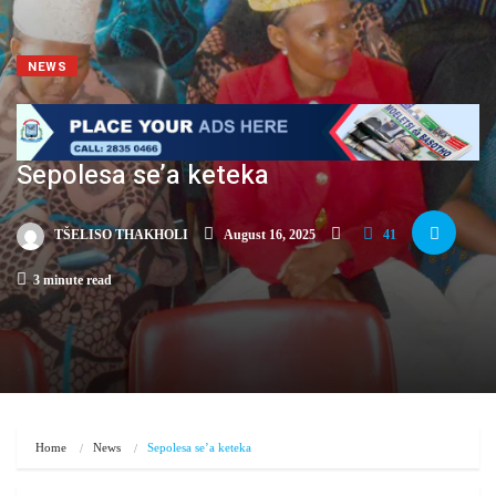
NEWS
Sepolesa se’a keteka
TŠELISO THAKHOLI
August 16, 2025
41
3 minute read
Home
News
Sepolesa se’a keteka