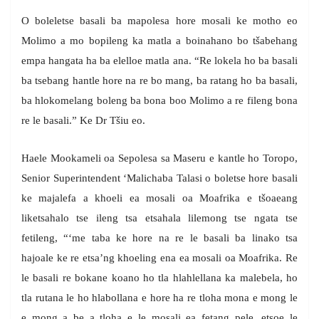
O boleletse basali ba mapolesa hore mosali ke motho eo
Molimo a mo bopileng ka matla a boinahano bo tšabehang
empa hangata ha ba elelloe matla ana. “Re lokela ho ba basali
ba tsebang hantle hore na re bo mang, ba ratang ho ba basali,
ba hlokomelang boleng ba bona boo Molimo a re fileng bona
re le basali.” Ke Dr Tšiu eo.
Haele Mookameli oa Sepolesa sa Maseru e kantle ho Toropo,
Senior Superintendent ‘Malichaba Talasi o boletse hore basali
ke majalefa a khoeli ea mosali oa Moafrika e tšoaeang
liketsahalo tse ileng tsa etsahala lilemong tse ngata tse
fetileng, “‘me taba ke hore na re le basali ba linako tsa
hajoale ke re etsa’ng khoeling ena ea mosali oa Moafrika. Re
le basali re bokane koano ho tla hlahlellana ka malebela, ho
tla rutana le ho hlabollana e hore ha re tloha mona e mong le
e mong a be a tloha e le mosali ea fetang pele, etsoe le