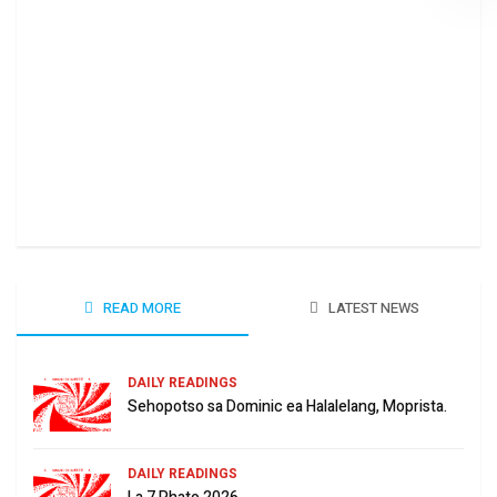
Ha 
June
READ MORE
LATEST NEWS
DAILY READINGS
Sehopotso sa Dominic ea Halalelang, Moprista.
DAILY READINGS