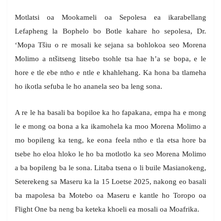
Motlatsi oa Mookameli oa Sepolesa ea ikarabellang
Lefapheng la Bophelo bo Botle kahare ho sepolesa, Dr.
‘Mopa Tšiu o re mosali ke sejana sa bohlokoa seo Morena
Molimo a ntšitseng litsebo tsohle tsa hae h’a se bopa, e le
hore e tle ebe ntho e ntle e khahlehang. Ka hona ba tlameha
ho ikotla sefuba le ho ananela seo ba leng sona.
A re le ha basali ba bopiloe ka ho fapakana, empa ha e mong
le e mong oa bona a ka ikamohela ka moo Morena Molimo a
mo bopileng ka teng, ke eona feela ntho e tla etsa hore ba
tsebe ho eloa hloko le ho ba motlotlo ka seo Morena Molimo
a ba bopileng ba le sona. Litaba tsena o li buile Masianokeng,
Seterekeng sa Maseru ka la 15 Loetse 2025, nakong eo basali
ba mapolesa ba Motebo oa Maseru e kantle ho Toropo oa
Flight One ba neng ba keteka khoeli ea mosali oa Moafrika.