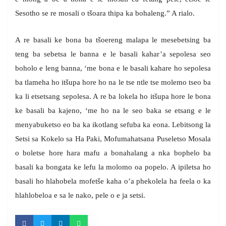
Sesotho se re mosali o tšoara thipa ka bohaleng.” A rialo.
A re basali ke bona ba tšoereng malapa le mesebetsing ba
teng ba sebetsa le banna e le basali kahar’a sepolesa seo
boholo e leng banna, ‘me bona e le basali kahare ho sepolesa
ba tlameha ho itšupa hore ho na le tse ntle tse molemo tseo ba
ka li etsetsang sepolesa. A re ba lokela ho itšupa hore le bona
ke basali ba kajeno, ‘me ho na le seo baka se etsang e le
menyabuketso eo ba ka ikotlang sefuba ka eona. Lebitsong la
Setsi sa Kokelo sa Ha Paki, Mofumahatsana Puseletso Mosala
o boletse hore hara mafu a bonahalang a nka bophelo ba
basali ka bongata ke lefu la molomo oa popelo. A ipiletsa ho
basali ho hlahobela mofetše kaha o’a phekolela ha feela o ka
hlahlobeloa e sa le nako, pele o e ja setsi.