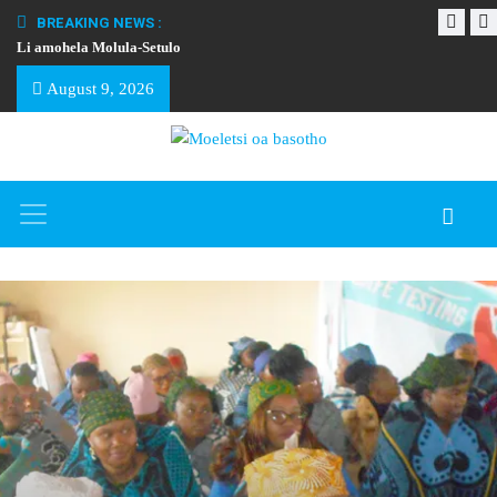
BREAKING NEWS :
Li amohela Molula-Setulo
THAPELO EA BA
August 9, 2026