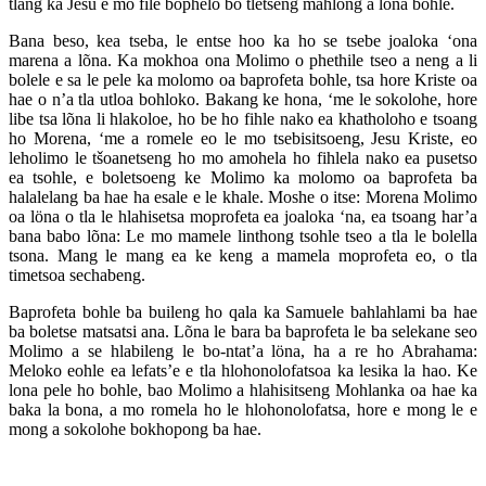
tlang ka Jesu e mo file bophelo bo tletseng mahlong a lõna bohle.
Bana beso, kea tseba, le entse hoo ka ho se tsebe joaloka ‘ona
marena a lõna. Ka mokhoa ona Molimo o phethile tseo a neng a li
bolele e sa le pele ka molomo oa baprofeta bohle, tsa hore Kriste oa
hae o n’a tla utloa bohloko. Bakang ke hona, ‘me le sokolohe, hore
libe tsa lõna li hlakoloe, ho be ho fihle nako ea khatholoho e tsoang
ho Morena, ‘me a romele eo le mo tsebisitsoeng, Jesu Kriste, eo
leholimo le tšoanetseng ho mo amohela ho fihlela nako ea pusetso
ea tsohle, e boletsoeng ke Molimo ka molomo oa baprofeta ba
halalelang ba hae ha esale e le khale. Moshe o itse: Morena Molimo
oa löna o tla le hlahisetsa moprofeta ea joaloka ‘na, ea tsoang har’a
bana babo lõna: Le mo mamele linthong tsohle tseo a tla le bolella
tsona. Mang le mang ea ke keng a mamela moprofeta eo, o tla
timetsoa sechabeng.
Baprofeta bohle ba buileng ho qala ka Samuele bahlahlami ba hae
ba boletse matsatsi ana. Lõna le bara ba baprofeta le ba selekane seo
Molimo a se hlabileng le bo-ntat’a löna, ha a re ho Abrahama:
Meloko eohle ea lefats’e e tla hlohonolofatsoa ka lesika la hao. Ke
lona pele ho bohle, bao Molimo a hlahisitseng Mohlanka oa hae ka
baka la bona, a mo romela ho le hlohonolofatsa, hore e mong le e
mong a sokolohe bokhopong ba hae.