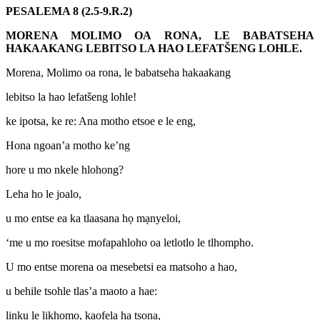
PESALEMA 8 (2.5-9.R.2)
MORENA MOLIMO OA RONA, LE BABATSEHA
HAKAAKANG LEBITSO LA HAO LEFATŠENG LOHLE.
Morena, Molimo oa rona, le babatseha hakaakang
lebitso la hao lefatšeng lohle!
ke ipotsa, ke re: Ana motho etsoe e le eng,
Hona ngoan’a motho ke’ng
hore u mo nkele hlohong?
Leha ho le joalo,
u mo entse ea ka tlaasana họ mạnyeloi,
‘me u mo roesitse mofapahloho oa letlotlo le tlhompho.
U mo entse morena oa mesebetsi ea matsoho a hao,
u behile tsohle tlas’a maoto a hae:
linku le likhomo, kaofela ha tsona,