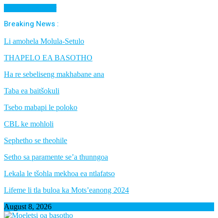
Cancel Preloader
Breaking News :
Li amohela Molula-Setulo
THAPELO EA BASOTHO
Ha re sebeliseng makhabane ana
Taba ea baitšokuli
Tsebo mabapi le poloko
CBL ke mohloli
Sephetho se theohile
Setho sa paramente se’a thunngoa
Lekala le tšohla mekhoa ea ntlafatso
Lifeme li tla buloa ka Mots’eanong 2024
August 8, 2026