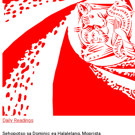
Daily Readings
Sehopotso sa Dominic ea Halalelang, Moprista.