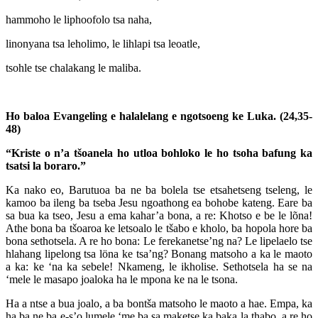
hammoho le liphoofolo tsa naha,
linonyana tsa leholimo, le lihlapi tsa leoatle,
tsohle tse chalakang le maliba.
Ho baloa Evangeling e halalelang e ngotsoeng ke Luka. (24,35-
48)
“Kriste o n’a tšoanela ho utloa bohloko le ho tsoha bafung ka
tsatsi la boraro.”
Ka nako eo, Barutuoa ba ne ba bolela tse etsahetseng tseleng, le
kamoo ba ileng ba tseba Jesu ngoathong ea bohobe kateng. Eare ba
sa bua ka tseo, Jesu a ema kahar’a bona, a re: Khotso e be le lõna!
Athe bona ba tšoaroa ke letsoalo le tšabo e kholo, ba hopola hore ba
bona sethotsela. A re ho bona: Le ferekanetse’ng na? Le lipelaelo tse
hlahang lipelong tsa löna ke tsa’ng? Bonang matsoho a ka le maoto
a ka: ke ‘na ka sebele! Nkameng, le ikholise. Sethotsela ha se na
‘mele le masapo joaloka ha le mpona ke na le tsona.
Ha a ntse a bua joalo, a ba bontša matsoho le maoto a hae. Empa, ka
ha ba ne ba e-s’o lumele ‘me ba sa maketse ka baka la thabo, a re ho