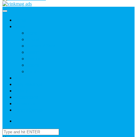
Home
News
Agric
Church
Current Affairs
Health
Politics
Sports
Youth
About
Daily Readings
Gallery
Publications
Contact Us
Login / SignUp