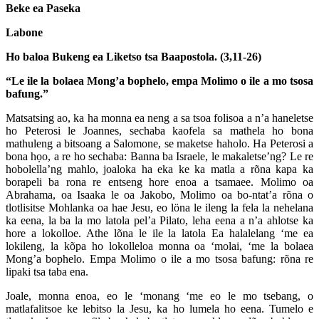
Beke ea Paseka
Labone
Ho baloa Bukeng ea Liketso tsa Baapostola. (3,11-26)
“Le ile la bolaea Mong’a bophelo, empa Molimo o ile a mo tsosa
bafung.”
Matsatsing ao, ka ha monna ea neng a sa tsoa folisoa a n’a haneletse
ho Peterosi le Joannes, sechaba kaofela sa mathela ho bona
mathuleng a bitsoang a Salomone, se maketse haholo. Ha Peterosi a
bona họo, a re ho sechaba: Banna ba Israele, le makaletse’ng? Le re
hobolella’ng mahlo, joaloka ha eka ke ka matla a rõna kapa ka
borapeli ba rona re entseng hore enoa a tsamaee. Molimo oa
Abrahama, oa Isaaka le oa Jakobo, Molimo oa bo-ntat’a rõna o
tlotlisitse Mohlanka oa hae Jesu, eo löna le ileng la fela la nehelana
ka eena, la ba la mo latola pel’a Pilato, leha eena a n’a ahlotse ka
hore a lokolloe. Athe lõna le ile la latola Ea halalelang ‘me ea
lokileng, la kõpa ho lokolleloa monna oa ‘molai, ‘me la bolaea
Mong’a bophelo. Empa Molimo o ile a mo tsosa bafung: rõna re
lipaki tsa taba ena.
Joale, monna enoa, eo le ‘monang ‘me eo le mo tsebang, o
matlafalitsoe ke lebitso la Jesu, ka ho lumela ho eena. Tumelo e