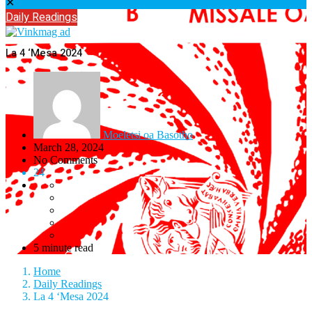
✕
Daily Readings
La 4 ‘Mesa 2024
Moeletsi oa Basotho
March 28, 2024
No Comments
24
5 minute read
Home
Daily Readings
La 4 ‘Mesa 2024