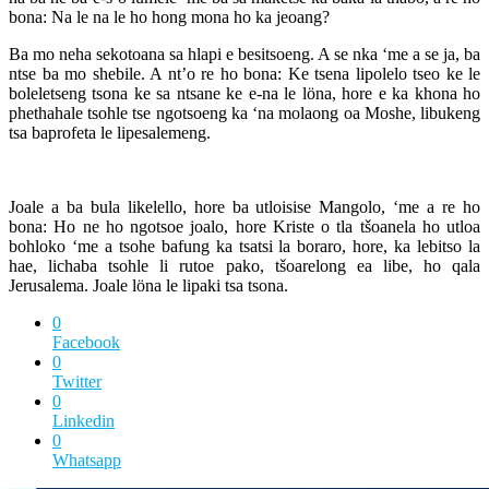
bona: Na le na le ho hong mona ho ka jeoang?
Ba mo neha sekotoana sa hlapi e besitsoeng. A se nka ‘me a se ja, ba
ntse ba mo shebile. A nt’o re ho bona: Ke tsena lipolelo tseo ke le
boleletseng tsona ke sa ntsane ke e-na le löna, hore e ka khona ho
phethahale tsohle tse ngotsoeng ka ‘na molaong oa Moshe, libukeng
tsa baprofeta le lipesalemeng.
Joale a ba bula likelello, hore ba utloisise Mangolo, ‘me a re ho
bona: Ho ne ho ngotsoe joalo, hore Kriste o tla tšoanela ho utloa
bohloko ‘me a tsohe bafung ka tsatsi la boraro, hore, ka lebitso la
hae, lichaba tsohle li rutoe pako, tšoarelong ea libe, ho qala
Jerusalema. Joale löna le lipaki tsa tsona.
0
Facebook
0
Twitter
0
Linkedin
0
Whatsapp