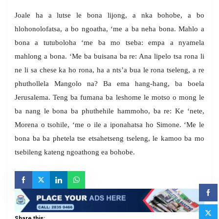
Joale ha a lutse le bona lijong, a nka bohobe, a bo
hlohonolofatsa, a bo ngoatha, ‘me a ba neha bona. Mahlo a
bona a tutuboloha ‘me ba mo tseba: empa a nyamela
mahlong a bona. ‘Me ba buisana ba re: Ana lipelo tsa rona li
ne li sa chese ka ho rona, ha a nts’a bua le rona tseleng, a re
phuthollela Mangolo na? Ba ema hang-hang, ba boela
Jerusalema. Teng ba fumana ba leshome le motso o mong le
ba nang le bona ba phuthehile hammoho, ba re: Ke ‘nete,
Morena o tsohile, ‘me o ile a iponahatsa ho Simone. ‘Me le
bona ba ba phetela tse etsahetseng tseleng, le kamoo ba mo
tsebileng kateng ngoathong ea bohobe.
Share this: