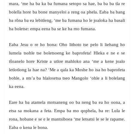
mara, ‘me ha ba ka ba fumana setopo sa hae, ba ba ba tla re
bolella hore ba bone manyeloi a reng oa phela. Eaba ba bang
ba rõna ba ea lebitleng, ‘me ba fumana ho le joaloka ha basali
ba boletse: empa eena ba se ke ba mo fumana.
Eaba Jesu o re ho bona: Oho lithoto tse pelo li liehang ho
lumela tsohle tse boletsoeng ke baprofeta! Hleka e ne e se
tšoanelo hore Kriste a utloe mahloko ana ‘me a kene joalo
letlotlong la hae na? ‘Me a qala ka Moshe ho isa ho baprofeta
bohle, a nts’a ba hlalosetsa tseo Mangolo ‘ohle a li bolelang
ka eena.
Eare ha ba atamela motsaneng oo ba neng ba ea ho oona, a
etsa sa mokana a feta. Empa ba mo qophela, ba re: Lula le
rona, hobane e se e le mantsiboea ‘me letsatsi le se le rapame.
Eaba o kena le bona.