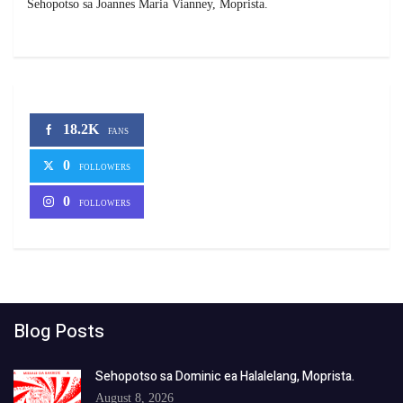
Sehopotso sa Joannes Maria Vianney, Moprista.
18.2K
FANS
0
FOLLOWERS
0
FOLLOWERS
Blog Posts
Sehopotso sa Dominic ea Halalelang, Moprista.
August 8, 2026