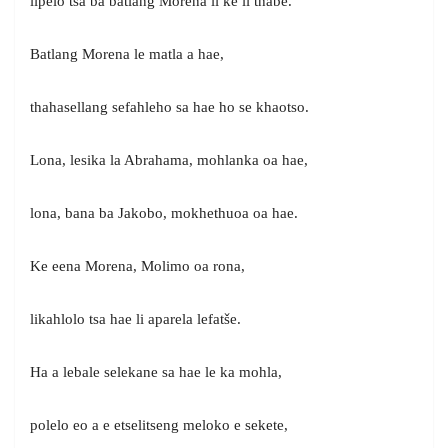
lipelo tsa ba batlang Morena li ke li thabe.
Batlang Morena le matla a hae,
thahasellang sefahleho sa hae ho se khaotso.
Lona, lesika la Abrahama, mohlanka oa hae,
lona, bana ba Jakobo, mokhethuoa oa hae.
Ke eena Morena, Molimo oa rona,
likahlolo tsa hae li aparela lefatše.
Ha a lebale selekane sa hae le ka mohla,
polelo eo a e etselitseng meloko e sekete,