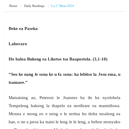
Home
Daily Readings
La 3 ‘Mesa 2024
Beke ea Paseka
Laboraro
Ho baloa Bukeng ea Liketso tsa Baapostola. (3,1-10)
“Seo ke nang le sona ke u fa sona: ka lebitso la Jesu ema, u
tsamaee.”
Matsatsing ao, Peterosi le Joannes ba ile ba nyolohela
Tempeleng bakeng la thapelo ea motšeare oa mantsiboea.
Monna e mong eo e neng e le seritsa ho tloha tsoalong ea
hae, o ne a jaroa ka tsatsi le leng le le leng, a behoe monyako