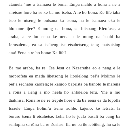
atamela ‘me a tsamaea le bona. Empa mahlo a bona a ne a
siretsoe hore ba se ke ba mo tseba. A re ho bona: Ke life taba
tseo le ntseng le buisana ka tsona, ha le tsamaea eka le
hloname tjee? E mong oa bona, ea bitsoang Kleofase, a
araba, a re ho eena ke uena u le mong oa baahi ba
Jerusalema, ea sa tsebeng tse etsahetseng teng matsatsing
ana! Eena a re ho bona: Ke life?
Ba mo araba, ba re: Tsa Jesu oa Nazaretha eo e neng e le
moprofeta ea matla liketsong le lipolelong pel’a Molimo le
pel’a sechaba kaofela; le kamoo baprista ba baholo le marena
a rona a ileng a mo neela ho ahloleloa lefu, ‘me a mo
thakhisa. Rona re ne re tšepile hore e tla ba eena ea tla lopolla
Israele. Empa holim’a tsena tsohle, kajeno, ke letsatsi la
boraro tsena li etsahetse. Leha ho le joalo basali ba bang ba
sehlopha sa rõna ba re tšositse. Ba ne ba ile lebitleng, ho sa le