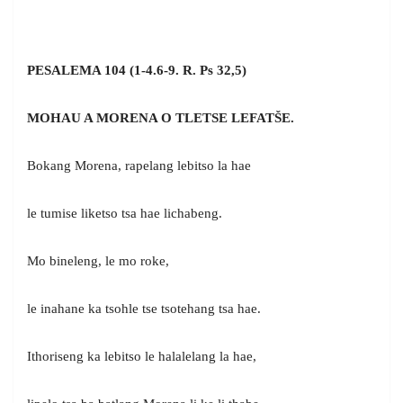
PESALEMA 104 (1-4.6-9. R. Ps 32,5)
MOHAU A MORENA O TLETSE LEFATŠE.
Bokang Morena, rapelang lebitso la hae
le tumise liketso tsa hae lichabeng.
Mo bineleng, le mo roke,
le inahane ka tsohle tse tsotehang tsa hae.
Ithoriseng ka lebitso le halalelang la hae,