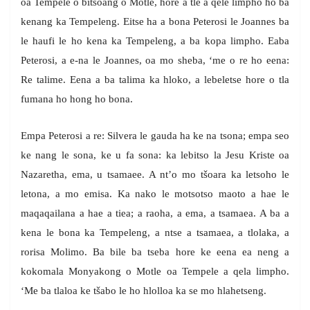
oa Tempele o bitsoang o Motle, hore a tle a qele limpho ho ba
kenang ka Tempeleng. Eitse ha a bona Peterosi le Joannes ba
le haufi le ho kena ka Tempeleng, a ba kopa limpho. Eaba
Peterosi, a e-na le Joannes, oa mo sheba, ‘me o re ho eena:
Re talime. Eena a ba talima ka hloko, a lebeletse hore o tla
fumana ho hong ho bona.
Empa Peterosi a re: Silvera le gauda ha ke na tsona; empa seo
ke nang le sona, ke u fa sona: ka lebitso la Jesu Kriste oa
Nazaretha, ema, u tsamaee. A nt’o mo tšoara ka letsoho le
letona, a mo emisa. Ka nako le motsotso maoto a hae le
maqaqailana a hae a tiea; a raoha, a ema, a tsamaea. A ba a
kena le bona ka Tempeleng, a ntse a tsamaea, a tlolaka, a
rorisa Molimo. Ba bile ba tseba hore ke eena ea neng a
kokomala Monyakong o Motle oa Tempele a qela limpho.
‘Me ba tlaloa ke tšabo le ho hlolloa ka se mo hlahetseng.