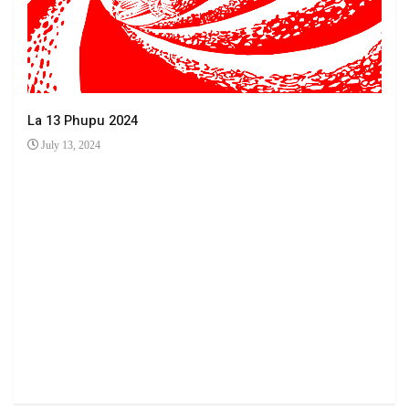
La 13 Phupu 2024
July 13, 2024
Ha 
Jun