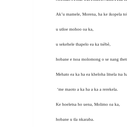
Ak’u mamele, Morena, ha ke ikopela to
u utloe mohoo oa ka,
u sekehele thapelo ea ka tsèbè,
hobane e tsoa molomong o se nang thet
Mehato ea ka ha ea kheloha litsela tsa h
‘me maoto a ka ha a ka a rerekela.
Ke hoeletsa ho uena, Molimo oa ka,
hobane u tla nkaraba.