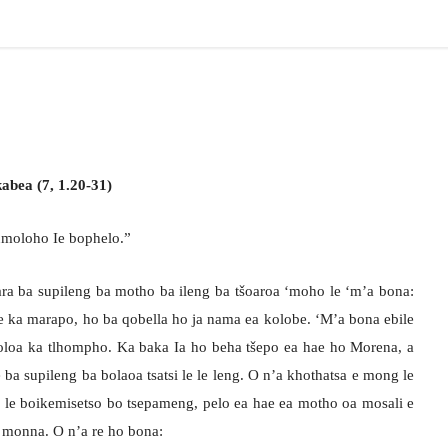
abea (7, 1.20-31)
fumoloho Ie bophelo.”
ara ba supileng ba motho ba ileng ba tšoaroa ‘moho le ‘m’a bona:
 le ka marapo, ho ba qobella ho ja nama ea kolobe. ‘M’a bona ebile
oloa ka tlhompho. Ka baka Ia ho beha tšepo ea hae ho Morena, a
e ba supileng ba bolaoa tsatsi le le leng. O n’a khothatsa e mong le
 le boikemisetso bo tsepameng, pelo ea hae ea motho oa mosali e
a monna. O n’a re ho bona: