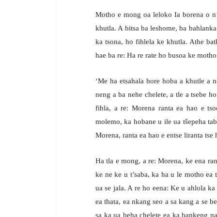
Motho e mong oa leloko Ia borena o n’a
khutla. A bitsa ba leshome, ba bahlanka
ka tsona, ho fihlela ke khutla. Athe 
hae ba re: Ha re rate ho busoa ke motho
‘Me ha etsahala hore hoba a khutle a ne
neng a ba nehe chelete, a tle a tsebe 
fihla, a re: Morena ranta ea hao e ts
molemo, ka hobane u ile ua tšepeha tabe
Morena, ranta ea hao e entse liranta tse
Ha tla e mong, a re: Morena, ke ena ran
ke ne ke u t’saba, ka ha u le motho ea 
ua se jala. A re ho eena: Ke u ahlola k
ea thata, ea nkang seo a sa kang a se b
sa ka ua beha chelete ea ka bankeng na