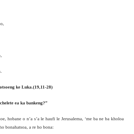
ao,
,
.
otsoeng ke Luka.(19,11-28)
 chelete ea ka bankeng?”
oe, hobane o n’a s’a le haufi le Jerusalema, ‘me ba ne ba kholoa
ho bonahatsoa, a re ho bona: