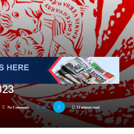
023
No Comments
20
12 minute read