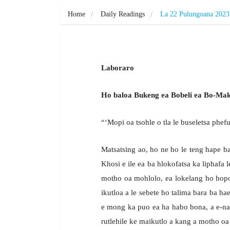
Home
Daily Readings
La 22 Pulungoana 2023
Laboraro
Ho baloa Bukeng ea Bobeli ea Bo-Mak
“‘Mopi oa tsohle o tla le buseletsa phe
Matsatsing ao, ho ne ho le teng hape b
Khosi e ile ea ba hlokofatsa ka liphafa
motho oa mohlolo, ea lokelang ho hop
ikutloa a le sebete ho talima bara ba ha
e mong ka puo ea ha habo bona, a e-na
rutlehile ke maikutlo a kang a motho o