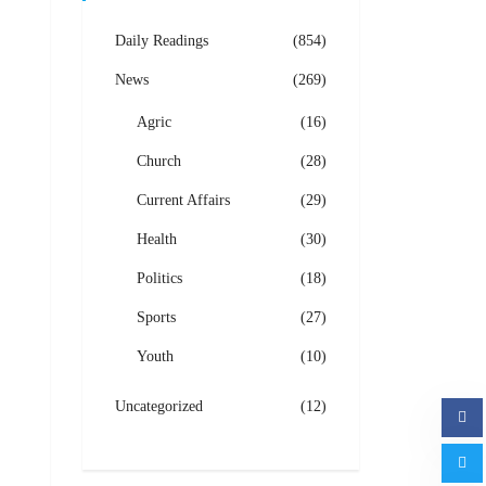
Daily Readings
(854)
News
(269)
Agric
(16)
Church
(28)
Current Affairs
(29)
Health
(30)
Politics
(18)
Sports
(27)
Youth
(10)
Uncategorized
(12)