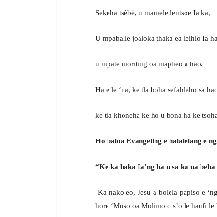
Sekeha tsèbè, u mamele lentsoe Ia ka,
U mpaballe joaloka thaka ea leihlo Ia h
u mpate moriting oa mapheo a hao.
Ha e le ‘na, ke tla boha sefahleho sa hao
ke tla khoneha ke ho u bona ha ke tsoha
Ho baloa Evangeling e halalelang e ng
“Ke ka baka Ia’ng ha u sa ka ua beha
Ka nako eo, Jesu a bolela papiso e ‘ng
hore ‘Muso oa Molimo o s’o le haufi le 