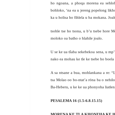
ho ngoana, a phoqa morena ea sehloh
bohloko, ‘na ea u jereng popelong likhoe
ka u holisa ho fihlela u ba mokana. Joal
tsohle tse ho tsona, u b’u tsebe hore Mo
moloko oa batho o hlahile joalo.
U se ke ua tšaba sekebekoa sena, u mp’
nako ea mohau ke tle ke tsebe ho boela
A sa ntsane a bua, mohlankana a re: “
tsa Molao oo bo-ntat’a röna ba o nehi
Ba-Heberu, u ke ke ua phonyoha liatlen
PESALEMA 16 (1.5-6.8.15.15)
MORENA KE TLA KHONEHA KE H