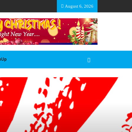
EA BASOTHO
August 6, 2026
gnUp