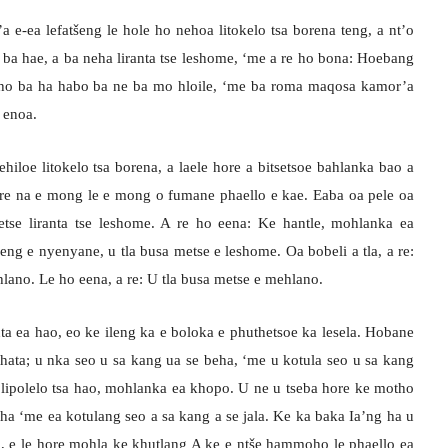
 e-ea lefatšeng le hole ho nehoa litokelo tsa borena teng, a nt’o
 ba hae, a ba neha liranta tse leshome, ‘me a re ho bona: Hoebang
batho ba ha habo ba ne ba mo hloile, ‘me ba roma maqosa kamor’a
 enoa.
hiloe litokelo tsa borena, a laele hore a bitsetsoe bahlanka bao a
hore na e mong le e mong o fumane phaello e kae. Eaba oa pele oa
oetse liranta tse leshome. A re ho eena: Ke hantle, mohlanka ea
ng e nyenyane, u tla busa metse e leshome. Oa bobeli a tla, a re:
 hlano. Le ho eena, a re: U tla busa metse e mehlano.
ta ea hao, eo ke ileng ka e boloka e phuthetsoe ka lesela. Hobane
thata; u nka seo u sa kang ua se beha, ‘me u kotula seo u sa kang
a lipolelo tsa hao, mohlanka ea khopo. U ne u tseba hore ke motho
eha ‘me ea kotulang seo a sa kang a se jala. Ke ka baka Ia’ng ha u
, e le hore mohla ke khutlang A ke e ntše hammoho le phaello ea