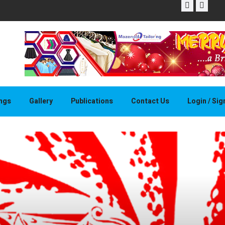
THAPELO 
ings
Gallery
Publications
Contact Us
Login / Si