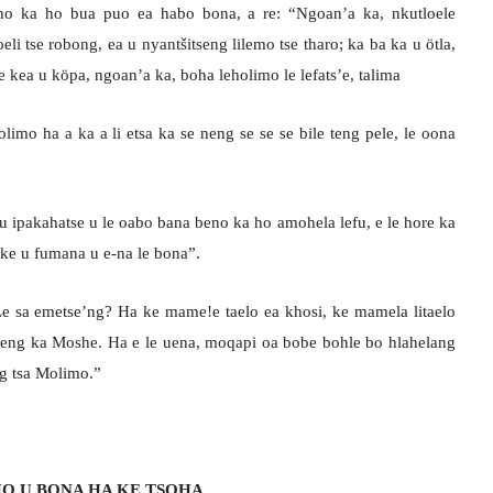
o ka ho bua puo ea habo bona, a re: “Ngoan’a ka, nkutloele
li tse robong, ea u nyantšitseng lilemo tse tharo; ka ba ka u ötla,
e kea u köpa, ngoan’a ka, boha leholimo le lefats’e, talima
limo ha a ka a li etsa ka se neng se se se bile teng pele, le oona
u ipakahatse u le oabo bana beno ka ho amohela lefu, e le hore ka
 ke u fumana u e-na le bona”.
Le sa emetse’ng? Ha ke mame!e taelo ea khosi, ke mamela litaelo
loeng ka Moshe. Ha e le uena, moqapi oa bobe bohle bo hlahelang
g tsa Molimo.”
O U BONA HA KE TSOHA.