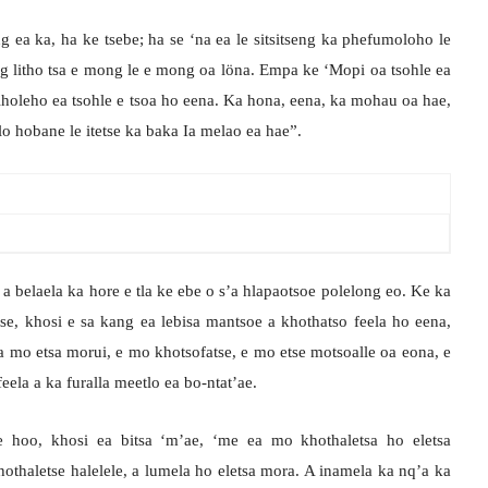
g ea ka, ha ke tsebe; ha se ‘na ea le sitsitseng ka phefumoloho le
ng litho tsa e mong le e mong oa löna. Empa ke ‘Mopi oa tsohle ea
lholeho ea tsohle e tsoa ho eena. Ka hona, eena, ka mohau oa hae,
lo hobane le itetse ka baka Ia melao ea hae”.
a belaela ka hore e tla ke ebe o s’a hlapaotsoe polelong eo. Ke ka
e, khosi e sa kang ea lebisa mantsoe a khothatso feela ho eena,
a mo etsa morui, e mo khotsofatse, e mo etse motsoalle oa eona, e
ela a ka furalla meetlo ea bo-ntat’ae.
 hoo, khosi ea bitsa ‘m’ae, ‘me ea mo khothaletsa ho eletsa
haletse halelele, a lumela ho eletsa mora. A inamela ka nq’a ka