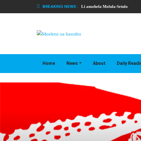
BREAKING NEWS :
Li amohela Molula-Setulo
Home
News
About
Daily Read