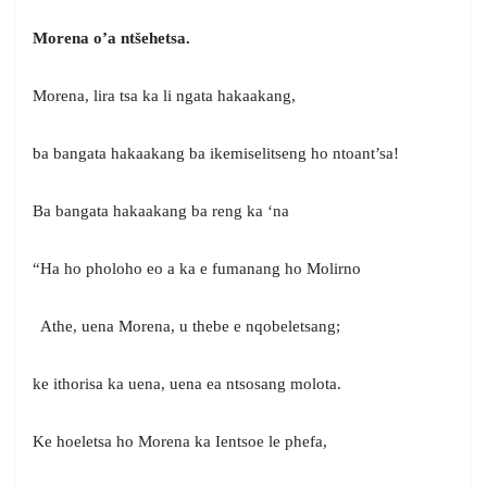
Morena o’a ntšehetsa.
Morena, lira tsa ka li ngata hakaakang,
ba bangata hakaakang ba ikemiselitseng ho ntoant’sa!
Ba bangata hakaakang ba reng ka ‘na
“Ha ho pholoho eo a ka e fumanang ho Molirno
Athe, uena Morena, u thebe e nqobeletsang;
ke ithorisa ka uena, uena ea ntsosang molota.
Ke hoeletsa ho Morena ka Ientsoe le phefa,