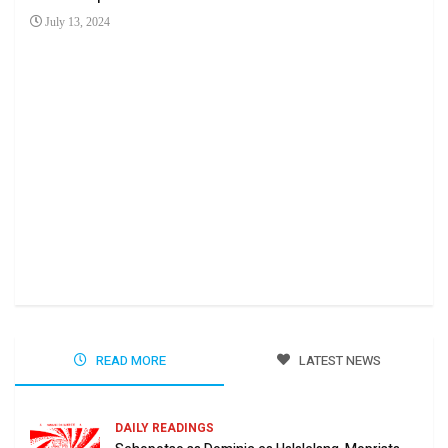
July 13, 2024
Ha 
Jun
READ MORE
LATEST NEWS
DAILY READINGS