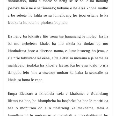
tlhokofatso, hoba a tšoele se neng se se se le ka hanong
joaloka ha e ne e le tšoanelo; hobane e ne e ka khona motho
a be sebete ho lahla se sa lumelloang ho jeoa esitana le ka
lebaka la ho rata ho pholosa bophelo.
Ba neng ba lokisitse lijo tsena tse hananang le molao, ka ha
ba mo tsebeletse khale, ba mo nkela ka thoko; ba mo
khothaletsa hore a tlisetsoe nama, e lumeletsoeng ho jeoa, e
s’e ntše lokisitsoe ke eena, a tle a etse sa mokana a ja nama ea
mahlabelo, joaloka ha khosi e laetse. Ka ho etsa joalo, o n’a
tla qoba lefu ‘me a etsetsoe mohau ka baka la setsoalle sa
khale sa bona le eena.
Empa Eleazare a ikhethela tsela e khabane, e tšoanelang
lilemo tsa hae, ho hlompheha ha boqheku ba hae le moriri oa
hae o moputsoa oo a o fihletseng ka makhethe, tsela e
lumellanang le metsamao e metlehali e ipakahalitseng ho