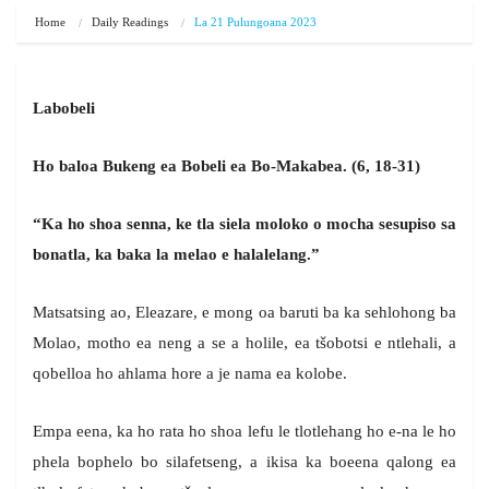
Home
Daily Readings
La 21 Pulungoana 2023
Labobeli
Ho baloa Bukeng ea Bobeli ea Bo-Makabea.
(6, 18-31)
“Ka ho shoa senna, ke tla siela moloko o mocha sesupiso sa
bonatla, ka baka la melao e halalelang.”
Matsatsing ao, Eleazare, e mong oa baruti ba ka sehlohong ba
Molao, motho ea neng a se a holile, ea tšobotsi e ntlehali, a
qobelloa ho ahlama hore a je nama ea kolobe.
Empa eena, ka ho rata ho shoa lefu le tlotlehang ho e-na le ho
phela bophelo bo silafetseng, a ikisa ka boeena qalong ea