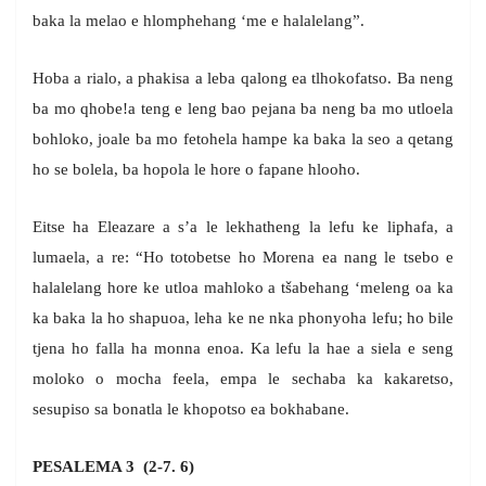
baka la melao e hlomphehang ‘me e halalelang”.
Hoba a rialo, a phakisa a leba qalong ea tlhokofatso. Ba neng
ba mo qhobe!a teng e leng bao pejana ba neng ba mo utloela
bohloko, joale ba mo fetohela hampe ka baka la seo a qetang
ho se bolela, ba hopola le hore o fapane hlooho.
Eitse ha Eleazare a s’a le lekhatheng la lefu ke liphafa, a
lumaela, a re: “Ho totobetse ho Morena ea nang le tsebo e
halalelang hore ke utloa mahloko a tšabehang ‘meleng oa ka
ka baka la ho shapuoa, leha ke ne nka phonyoha lefu; ho bile
tjena ho falla ha monna enoa. Ka lefu la hae a siela e seng
moloko o mocha feela, empa le sechaba ka kakaretso,
sesupiso sa bonatla le khopotso ea bokhabane.
PESALEMA 3 (2-7. 6)