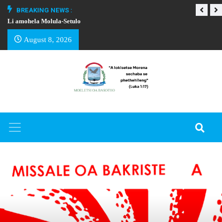
BREAKING NEWS :
Li amohela Molula-Setulo
THAPELO EA BA
August 8, 2026