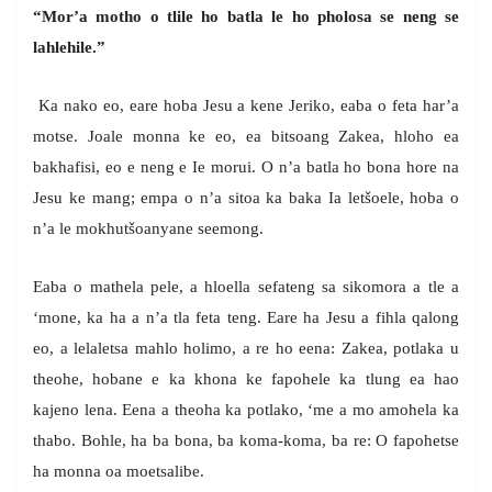
“Mor’a motho o tlile ho batla le ho pholosa se neng se
lahlehile.”
Ka nako eo, eare hoba Jesu a kene Jeriko, eaba o feta har’a
motse. Joale monna ke eo, ea bitsoang Zakea, hloho ea
bakhafisi, eo e neng e Ie morui. O n’a batla ho bona hore na
Jesu ke mang; empa o n’a sitoa ka baka Ia letšoele, hoba o
n’a le mokhutšoanyane seemong.
Eaba o mathela pele, a hloella sefateng sa sikomora a tle a
‘mone, ka ha a n’a tla feta teng. Eare ha Jesu a fihla qalong
eo, a lelaletsa mahlo holimo, a re ho eena: Zakea, potlaka u
theohe, hobane e ka khona ke fapohele ka tlung ea hao
kajeno lena. Eena a theoha ka potlako, ‘me a mo amohela ka
thabo. Bohle, ha ba bona, ba koma-koma, ba re: O fapohetse
ha monna oa moetsalibe.