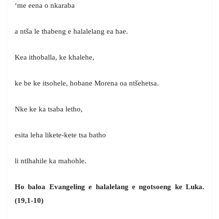
‘me eena o nkaraba
a ntša le thabeng e halalelang ea hae.
Kea ithoballa, ke khalehe,
ke be ke itsohele, hobane Morena oa ntšehetsa.
Nke ke ka tsaba letho,
esita leha likete-kete tsa batho
li ntlhahile ka mahohle.
Ho baloa Evangeling e halalelang e ngotsoeng ke Luka.
(19,1-10)