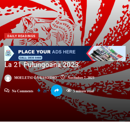
DAILY READINGS
La 21 Pulungoana 2023
MOELETSI OA BASOTHO
November 7, 2023
No Comments
21
5 minute read