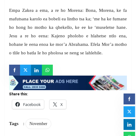
Empa Zakea a ema, a re ho Morena: Bona, Morena, ke fa
mafutsana karolo ea bobeli ea lintho tsa ka; ‘me ha ke fumane
ho hong ho motho ka qhekello, ke ee ke ‘museletse hane.
Jesu a re ho eena: Kajeno pholoho e hlahetse ntlo ena,
hobane le eena enoa ke mor’a Abrahama. Efela Mor’a motho
o tlile ho batla Ie ho pholosa se neng se lahlehile.
Share this:
Facebook
X
Tags
:
November