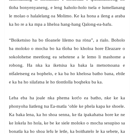
tloha bonyenyaneng, e leng haholo-holo tsela e lumellanang
le molao o halalelang oa Molimo. Ke ka hona a ileng a araba
ka ho re a ka mpa a liheloa hang-hang Qalong-ea-bafu.
“Boiketsiso ha bo tšoanele lilemo tsa röna”, a rialo. Boholo
ba moloko o mocha bo ka tšoha bo kholoa hore Eleazare o
sokolohetse meetlong ea sehetene a le lemo li mashome a
robong. Ha nka ka iketsisa ka baka la metsotsoana e
ntšaletseng ea bophelo, e ka ba ho khelosa batho bana, ebile
e ka ba ho silafatsa le ho tlontlolla boqheku ba ka.
Leha eba ha joale nka phema kot!o ea batho, nke ke ka
phonyoha liatleng tsa Ea-matla ‘ohle ke phela kapa ke shoele.
Ka baka lena, ka ho shoa senna, ke tla ipakahatsa hore ke ne
ke lokela ho hola, ke be ke siele moloko o mocha sesupiso sa
bonatla ka ho shoa lefu le letle, ka boithatelo le ka sebete, ka