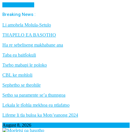
Cancel Preloader
Breaking News :
Li amohela Molula-Setulo
THAPELO EA BASOTHO
Ha re sebeliseng makhabane ana
Taba ea baitšokuli
Tsebo mabapi le poloko
CBL ke mohloli
Sephetho se theohile
Setho sa paramente se’a thunngoa
Lekala le tšohla mekhoa ea ntlafatso
Lifeme li tla buloa ka Mots’eanong 2024
August 8, 2026