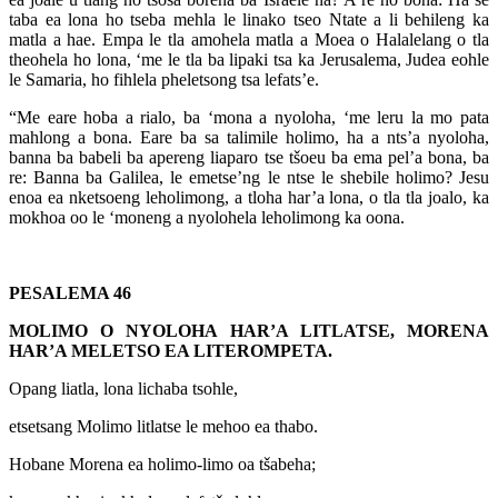
taba ea lona ho tseba mehla le linako tseo Ntate a li behileng ka
matla a hae. Empa le tla amohela matla a Moea o Halalelang o tla
theohela ho lona, ‘me le tla ba lipaki tsa ka Jerusalema, Judea eohle
le Samaria, ho fihlela pheletsong tsa lefats’e.
“Me eare hoba a rialo, ba ‘mona a nyoloha, ‘me leru la mo pata
mahlong a bona. Eare ba sa talimile holimo, ha a nts’a nyoloha,
banna ba babeli ba apereng liaparo tse tšoeu ba ema pel’a bona, ba
re: Banna ba Galilea, le emetse’ng le ntse le shebile holimo? Jesu
enoa ea nketsoeng leholimong, a tloha har’a lona, o tla tla joalo, ka
mokhoa oo le ‘moneng a nyolohela leholimong ka oona.
PESALEMA 46
MOLIMO O NYOLOHA HAR’A LITLATSE, MORENA
HAR’A MELETSO EA LITEROMPETA.
Opang liatla, lona lichaba tsohle,
etsetsang Molimo litlatse le mehoo ea thabo.
Hobane Morena ea holimo-limo oa tšabeha;