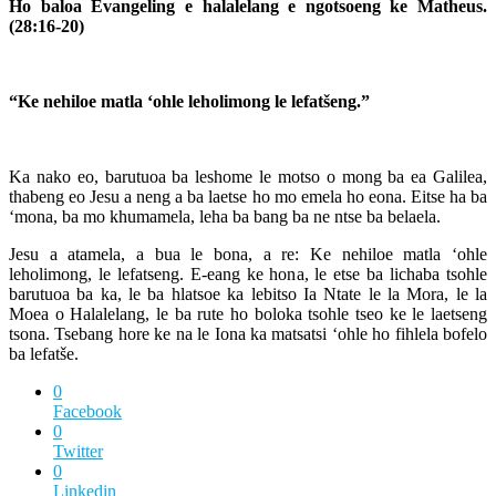
Ho baloa Evangeling e halalelang e ngotsoeng
ke Matheus.
(28:16-20)
“Ke
nehiloe matla ‘ohle leholimong le lefat
šeng.”
Ka nako eo, barutuoa ba leshome le motso o mong ba ea Galilea,
thabeng eo Jesu a neng a ba laetse ho mo emela ho eona. Eitse ha ba
‘mona, ba mo khumamela, leha ba bang ba ne ntse ba belaela.
Jesu a atamela, a bua le bona, a re: Ke nehiloe matla ‘ohle
leholimong, le lefatseng. E-eang ke hona, le etse ba lichaba tsohle
barutuoa ba ka, le ba hlatsoe ka lebitso Ia Ntate le la Mora, le la
Moea o Halalelang, le ba rute ho boloka tsohle tseo ke le laetseng
tsona. Tsebang hore ke na le Iona ka matsatsi ‘ohle ho fihlela bofelo
ba lefatše.
0
Facebook
0
Twitter
0
Linkedin