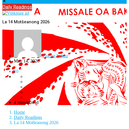
✕
Daily Readings
La 14 Motšeanong 2026
Puleng Lekau
May 14, 2026
10
4 minute read
Home
Daily Readings
La 14 Motšeanong 2026