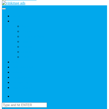
Home
News
Agric
Church
Current Affairs
Health
Politics
Sports
Youth
About
Daily Readings
Gallery
Publications
Contact Us
Login / SignUp