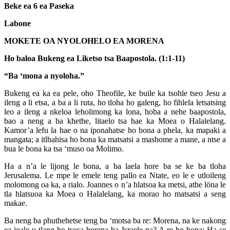
Beke ea 6 ea Paseka
Labone
MOKETE OA NYOLOHELO EA MORENA
Ho baloa Bukeng ea Liketso tsa Baapostola. (1:1-11)
“Ba ‘mona a nyoloha.”
Bukeng ea ka ea pele, oho Theofile, ke buile ka tsohle tseo Jesu a
ileng a li etsa, a ba a li ruta, ho tloha ho galeng, ho fihlela letsatsing
leo a ileng a nkeloa leholimong ka lona, hoba a nehe baapostola,
bao a neng a ba khethe, litaelo tsa hae ka Moea o Halalelang.
Kamor’a lefu la hae o na iponahatse ho bona a phela, ka mapaki a
mangata; a itlhahisa ho bona ka matsatsi a mashome a mane, a ntse a
bua le bona ka tsa ‘muso oa Molimo.
Ha a n’a le lijong le bona, a ba laela hore ba se ke ba tloha
Jerusalema. Le mpe le emele teng pallo ea Ntate, eo le e utloileng
molomong oa ka, a rialo. Joannes o n’a hlatsoa ka metsi, athe löna le
tla hlatsuoa ka Moea o Halalelang, ka morao ho matsatsi a seng
makae.
Ba neng ba phuthehetse teng ba ‘motsa ba re: Morena, na ke nakong
ea joale u tlang ho tsosa borena ba Israele na? A re ho bona: Ha se