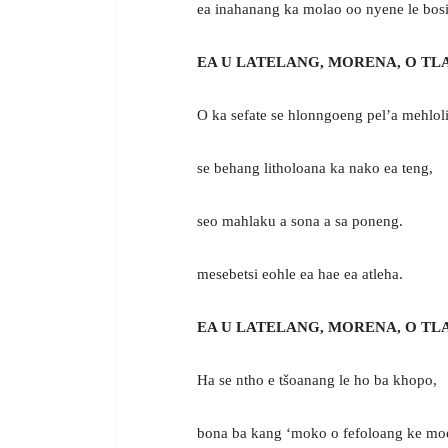
ea inahanang ka molao oo nyene le bosi
EA U LATELANG, MORENA, O TLA
O ka sefate se hlonngoeng pel’a mehloli
se behang litholoana ka nako ea teng,
seo mahlaku a sona a sa poneng.
mesebetsi eohle ea hae ea atleha.
EA U LATELANG, MORENA, O TLA
Ha se ntho e tšoanang le ho ba khopo,
bona ba kang ‘moko o fefoloang ke mo