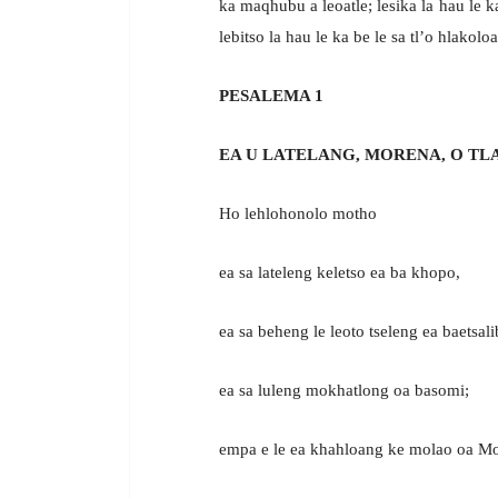
ka maqhubu a leoatle; lesika la hau le ka 
lebitso la hau le ka be le sa tl’o hlakoloa
PESALEMA 1
EA U LATELANG, MORENA, O TLA
Ho lehlohonolo motho
ea sa lateleng keletso ea ba khopo,
ea sa beheng le leoto tseleng ea baetsali
ea sa luleng mokhatlong oa basomi;
empa e le ea khahloang ke molao oa M