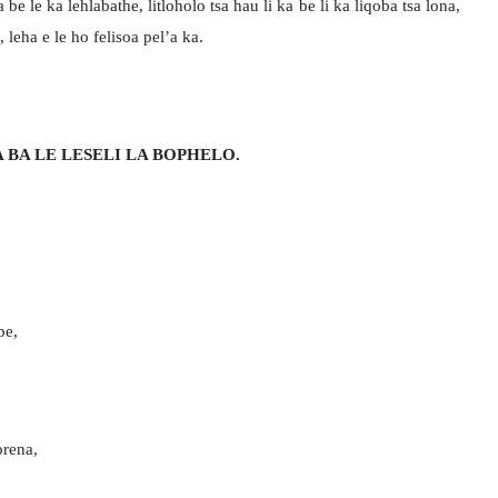
be le ka lehlabathe, litloholo tsa hau li ka be li ka liqoba tsa lona,
, leha e le ho felisoa pel’a ka.
 BA LE LESELI LA BOPHELO.
be,
orena,