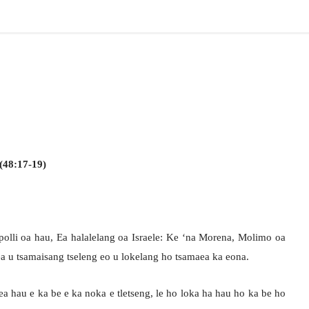
(48:17-19)
olli oa hau, Ea halalelang oa Israele: Ke ‘na Morena, Molimo oa
ea u tsamaisang tseleng eo u lokelang ho tsamaea ka eona.
 ea hau e ka be e ka noka e tletseng, le ho loka ha hau ho ka be ho