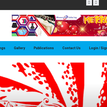
THAPELO 
ings
Gallery
Publications
Contact Us
Login / Si