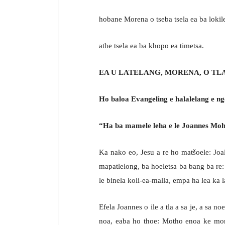
hobane Morena o tseba tsela ea ba lokil
athe tsela ea ba khopo ea timetsa.
EA U LATELANG, MORENA, O TLA
Ho baloa Evangeling e halalelang e ng
“Ha ba mamele leha e le Joannes Mohl
Ka nako eo, Jesu a re ho matšoele: Joa
mapatlelong, ba hoeletsa ba bang ba re: R
le binela koli-ea-malla, empa ha lea ka la
Efela Joannes o ile a tla a sa je, a sa n
noa, eaba ho thoe: Motho enoa ke monyo