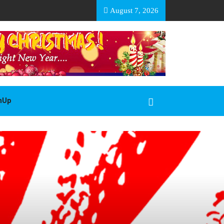
EA BASOTHO
August 7, 2026
gnUp