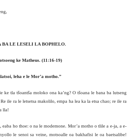
eng,
 BA LE LESELI LA BOPHELO.
otsoeng ke Matheus. (11:16-19)
atsoi, leha e le Mor’a motho.”
le ke tla tšoantša moloko ona ka’ng? O tšoana le bana ba lutseng
e ile ra le letsetsa makolilo, empa ha lea ka la etsa chao; re ile ra
 lla!
oe, eaba ho thoe: o na le modemone. Mor’a motho o tlile a e-ja, a e-
llo le senoi sa veine, motsoalle oa bakhafisi le oa baetsalibe!