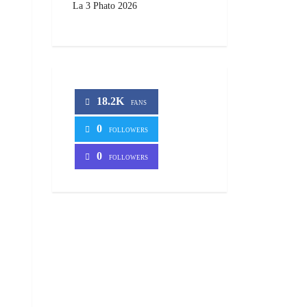
La 3 Phato 2026
18.2K
FANS
0
FOLLOWERS
0
FOLLOWERS