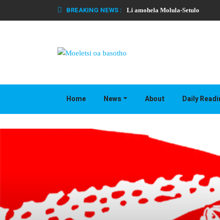
BREAKING NEWS :
Li amohela Molula-Setulo
Home
News
About
Daily Read