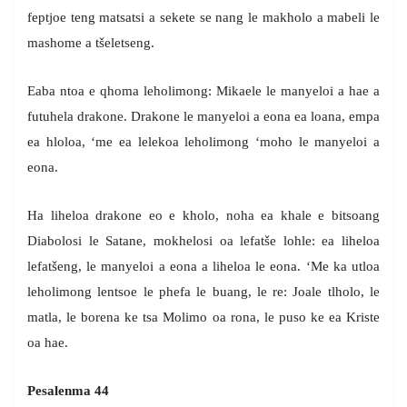
feptjoe teng matsatsi a sekete se nang le makholo a mabeli le
mashome a tšeletseng.
Eaba ntoa e qhoma leholimong: Mikaele le manyeloi a hae a
futuhela drakone. Drakone le manyeloi a eona ea loana, empa
ea hloloa, ‘me ea lelekoa leholimong ‘moho le manyeloi a
eona.
Ha liheloa drakone eo e kholo, noha ea khale e bitsoang
Diabolosi le Satane, mokhelosi oa lefatše lohle: ea liheloa
lefatšeng, le manyeloi a eona a liheloa le eona. ‘Me ka utloa
leholimong lentsoe le phefa le buang, le re: Joale tlholo, le
matla, le borena ke tsa Molimo oa rona, le puso ke ea Kriste
oa hae.
Pesalenma 44