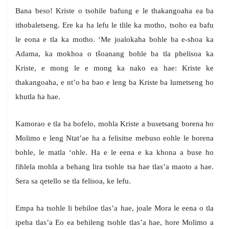
Bana beso! Kriste o tsohile bafung e le thakangoaha ea ba
ithobaletseng. Ere ka ha lefu le tlile ka motho, tsoho ea bafu
le eona e tla ka motho. ‘Me joalokaha bohle ba e-shoa ka
Adama, ka mokhoa o tšoanang bohle ba tla phelisoa ka
Kriste, e mong le e mong ka nako ea hae: Kriste ke
thakangoaha, e nt’o ba bao e leng ba Kriste ba lumetseng ho
khutla ha hae.
Kamorao e tla ba bofelo, mohla Kriste a busetsang borena ho
Molimo e leng Ntat’ae ha a felisitse mebuso eohle le borena
bohle, le matla ‘ohle. Ha e le eena e ka khona a buse ho
fihlela mohla a behang lira tsohle tsa hae tlas’a maoto a hae.
Sera sa qetello se tla felisoa, ke lefu.
Empa ha tsohle li behiloe tlas’a hae, joale Mora le eena o tla
ipeha tlas’a Eo ea behileng tsohle tlas’a hae, hore Molimo a