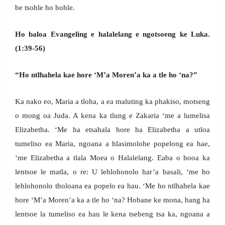
be tsohle ho bohle.
Ho baloa Evangeling e halalelang e ngotsoeng ke Luka.
(1:39-56)
“Ho ntlhahela kae hore ‘M’a Moren’a ka a tle ho ‘na?”
Ka nako eo, Maria a tloha, a ea maluting ka phakiso, motseng
o mong oa Juda. A kena ka tlung e Zakaria ‘me a lumelisa
Elizabetha. ‘Me ha etsahala hore ha Elizabetha a utloa
tumeliso ea Maria, ngoana a hlasimolohe popelong ea hae,
‘me Elizabetha a tlala Moea o Halalelang. Eaba o hooa ka
lentsoe le matla, o re: U lehlohonolo har’a basali, ‘me ho
lehlohonolo tholoana ea popelo ea hau. ‘Me ho ntlhahela kae
hore ‘M’a Moren’a ka a tle ho ‘na? Hobane ke mona, hang ha
lentsoe la tumeliso ea hau le kena tsebeng tsa ka, ngoana a