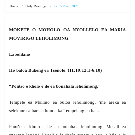
Home
Daily Readings
La 15 Phato 2025
MOKETE O MOHOLO OA NYOLLELO EA MARIA
MOVIRIGO LEHOLIMONG.
Labohlano
Ho baloa Bukeng ea Tšenolo. (11:19;12:1-6.10)
“Pontšo e kholo e ile ea bonahala leholimong.”
Tempele ea Molimo ea buloa leholimong, ‘me areka ea
selekane sa hae ea bonoa ka Tempeleng ea hae.
Pontšo e kholo e ile ea bonahala leholimong: Mosali ea