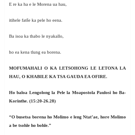
E re ka ha e le Morena ua hau,
itihele fatše ka pele ho eena.
Ba isoa ka thabo le nyakallo,
ho ea kena tlung ea borena.
MOFUMAHALI O KA LETSOHONG LE LETONA LA
HAU, O KHABILE KA TSA GAUDA EA OFIRE.
Ho baloa Lengolong la Pele la Moapostola Paulosi ho Ba-
Korinthe. (15:20-26.28)
“O busetsa borena ho Molimo e leng Ntat’ae, hore Molimo
a be tsohle ho bohle.”