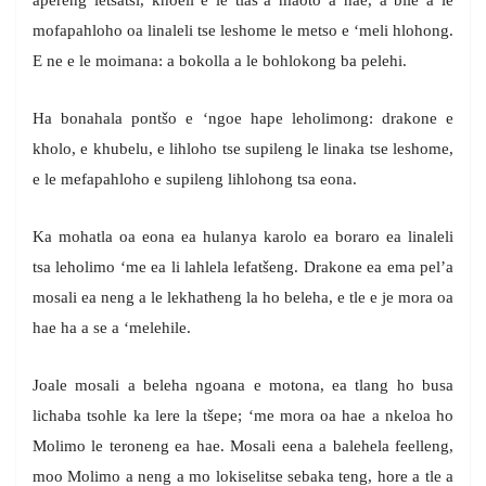
apereng letsatsi, khoeli e le tlas’a maoto a hae, a bile a le
mofapahloho oa linaleli tse leshome le metso e ‘meli hlohong.
E ne e le moimana: a bokolla a le bohlokong ba pelehi.
Ha bonahala pontšo e ‘ngoe hape leholimong: drakone e
kholo, e khubelu, e lihloho tse supileng le linaka tse leshome,
e le mefapahloho e supileng lihlohong tsa eona.
Ka mohatla oa eona ea hulanya karolo ea boraro ea linaleli
tsa leholimo ‘me ea li lahlela lefatšeng. Drakone ea ema pel’a
mosali ea neng a le lekhatheng la ho beleha, e tle e je mora oa
hae ha a se a ‘melehile.
Joale mosali a beleha ngoana e motona, ea tlang ho busa
lichaba tsohle ka lere la tšepe; ‘me mora oa hae a nkeloa ho
Molimo le teroneng ea hae. Mosali eena a balehela feelleng,
moo Molimo a neng a mo lokiselitse sebaka teng, hore a tle a