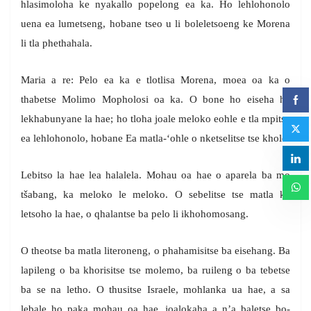
hlasimoloha ke nyakallo popelong ea ka. Ho lehlohonolo
uena ea lumetseng, hobane tseo u li boleletsoeng ke Morena
li tla phethahala.
Maria a re: Pelo ea ka e tlotlisa Morena, moea oa ka o
thabetse Molimo Mopholosi oa ka. O bone ho eiseha ha
lekhabunyane la hae; ho tloha joale meloko eohle e tla mpitsa
ea lehlohonolo, hobane Ea matla-‘ohle o nketselitse tse kholo.
Lebitso la hae lea halalela. Mohau oa hae o aparela ba mo
tšabang, ka meloko le meloko. O sebelitse tse matla ka
letsoho la hae, o qhalantse ba pelo li ikhohomosang.
O theotse ba matla literoneng, o phahamisitse ba eisehang. Ba
lapileng o ba khorisitse tse molemo, ba ruileng o ba tebetse
ba se na letho. O thusitse Israele, mohlanka ua hae, a sa
lebale ho paka mohau oa hae, joalokaha a n’a baletse bo-