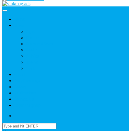
Home
News
Agric
Church
Current Affairs
Health
Politics
Sports
Youth
About
Daily Readings
Gallery
Publications
Contact Us
Login / SignUp