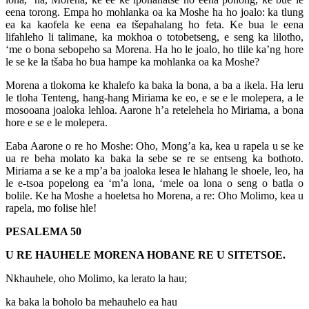
eena torong. Empa ho mohlanka oa ka Moshe ha ho joalo: ka tlung
ea ka kaofela ke eena ea tšepahalang ho feta. Ke bua le eena
lifahleho li talimane, ka mokhoa o totobetseng, e seng ka lilotho,
‘me o bona sebopeho sa Morena. Ha ho le joalo, ho tlile ka’ng hore
le se ke la tšaba ho bua hampe ka mohlanka oa ka Moshe?
Morena a tlokoma ke khalefo ka baka la bona, a ba a ikela. Ha leru
le tloha Tenteng, hang-hang Miriama ke eo, e se e le molepera, a le
mosooana joaloka lehloa. Aarone h’a retelehela ho Miriama, a bona
hore e se e le molepera.
Eaba Aarone o re ho Moshe: Oho, Mong’a ka, kea u rapela u se ke
ua re beha molato ka baka la sebe se re se entseng ka bothoto.
Miriama a se ke a mp’a ba joaloka lesea le hlahang le shoele, leo, ha
le e-tsoa popelong ea ‘m’a lona, ‘mele oa lona o seng o batla o
bolile. Ke ha Moshe a hoeletsa ho Morena, a re: Oho Molimo, kea u
rapela, mo folise hle!
PESALEMA 50
U RE HAUHELE MORENA HOBANE RE U SITETSOE.
Nkhauhele, oho Molimo, ka lerato la hau;
ka baka la boholo ba mehauhelo ea hau