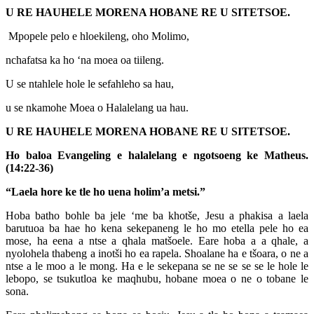
U RE HAUHELE MORENA HOBANE RE U SITETSOE.
Mpopele pelo e hloekileng, oho Molimo,
nchafatsa ka ho ‘na moea oa tiileng.
U se ntahlele hole le sefahleho sa hau,
u se nkamohe Moea o Halalelang ua hau.
U RE HAUHELE MORENA HOBANE RE U SITETSOE.
Ho baloa Evangeling e halalelang e ngotsoeng ke Matheus.
(14:22-36)
“Laela hore ke tle ho uena holim’a metsi.”
Hoba batho bohle ba jele ‘me ba khotše, Jesu a phakisa a laela
barutuoa ba hae ho kena sekepaneng le ho mo etella pele ho ea
mose, ha eena a ntse a qhala matšoele. Eare hoba a a qhale, a
nyolohela thabeng a inotši ho ea rapela. Shoalane ha e tšoara, o ne a
ntse a le moo a le mong. Ha e le sekepana se ne se se se le hole le
lebopo, se tsukutloa ke maqhubu, hobane moea o ne o tobane le
sona.