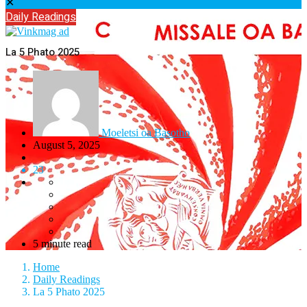
✕
Daily Readings
La 5 Phato 2025
Moeletsi oa Basotho
August 5, 2025
23
5 minute read
Home
Daily Readings
La 5 Phato 2025