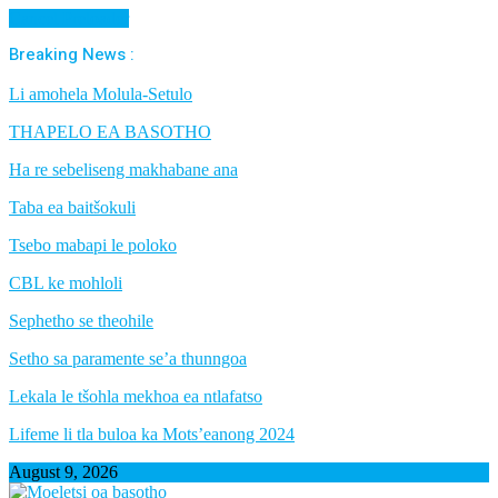
Cancel Preloader
Breaking News :
Li amohela Molula-Setulo
THAPELO EA BASOTHO
Ha re sebeliseng makhabane ana
Taba ea baitšokuli
Tsebo mabapi le poloko
CBL ke mohloli
Sephetho se theohile
Setho sa paramente se’a thunngoa
Lekala le tšohla mekhoa ea ntlafatso
Lifeme li tla buloa ka Mots’eanong 2024
August 9, 2026