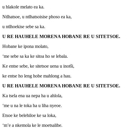
u hlakole melato ea ka.
Ntlhatsoe, u ntlhatsoisise phoso ea ka,
u ntlhoekise sebe sa ka.
U RE HAUHELE MORENA HOBANE RE U SITETSOE.
Hobane ke ipona molato,
‘me sebe sa ka ke sitoa ho se lebala.
Ke entse sebe, ke sitetsoe uena u inotši,
ke entse ho leng hobe mahlong a hau.
U RE HAUHELE MORENA HOBANE RE U SITETSOE.
Ka tsela ena ua nepa ha u ahlola,
‘me u na le toka ha u liha nyeoe.
Etsoe ke belehiloe ke sa loka,
‘m’e a nkemola ke le moetsalibe.