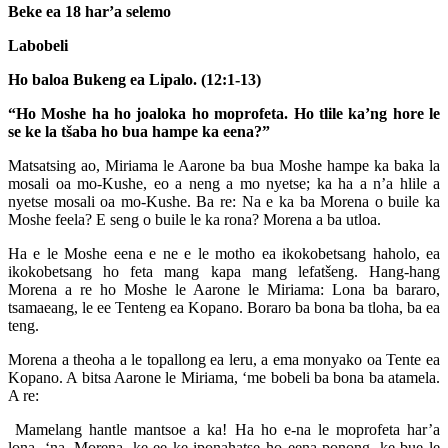
Beke ea 18 har’a selemo
Labobeli
Ho baloa Bukeng ea Lipalo. (12:1-13)
“Ho Moshe ha ho joaloka ho moprofeta. Ho tlile ka’ng hore le
se ke la tšaba ho bua hampe ka eena?”
Matsatsing ao, Miriama le Aarone ba bua Moshe hampe ka baka la
mosali oa mo-Kushe, eo a neng a mo nyetse; ka ha a n’a hlile a
nyetse mosali oa mo-Kushe. Ba re: Na e ka ba Morena o buile ka
Moshe feela? E seng o buile le ka rona? Morena a ba utloa.
Ha e le Moshe eena e ne e le motho ea ikokobetsang haholo, ea
ikokobetsang ho feta mang kapa mang lefatšeng. Hang-hang
Morena a re ho Moshe le Aarone le Miriama: Lona ba bararo,
tsamaeang, le ee Tenteng ea Kopano. Boraro ba bona ba tloha, ba ea
teng.
Morena a theoha a le topallong ea leru, a ema monyako oa Tente ea
Kopano. A bitsa Aarone le Miriama, ‘me bobeli ba bona ba atamela.
A re:
Mamelang hantle mantsoe a ka! Ha ho e-na le moprofeta har’a
lona, ‘na, Morena, ke ee ke iponahatse ho eena ponong, ke bue le