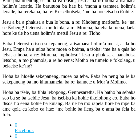
Eare phalimehong ea bona ea bosiu, Jesu a tla ho bona a tsamaea
holim’a leoatle. Ha barutuoa ba hae ba ‘mona a tsamaea holim’a
leoatle, ba ferekana, ba re: Ke sethotsela, ‘me ba hoeletsa ba tšohile.
Jesu a ba a phakisa a bua le bona, a re: Khobang matšoafo, ke ‘na;
se tšoheng! Peterosi a mo fetola, a re: Morena, ha eba ke uena, laela
hore ke tle ho uena holim’a metsi! Jesu a re: Tloho.
Eaba Peterosi o tsoa sekepaneng, a tsamaea holim’a metsi, a tla ho
Jesu. Empa ha a utloa hore moea o boima, a tšoha: ‘me ha a qala ho
teba, a hooa, a re: Morena, mpholose! Jesu a phakisa a nanabetsa
letsoho, a mo phamola, a re ho eena: Motho ea tumelo e fokolang, u
belaetse ke’ng?
Hoba ba hloelle sekepaneng, moea oa teba. Eaba ba neng ba le ka
sekepaneng ba mo khumamela, ba re: kannete u Mor’a Molimo.
Hoba ba tšele, ba fihla lebopong, Gennesaretha. Ha batho ba sebaka
seo ba se ba tsebile Jesu, ba tsebisa ka hohle tikolohong eo. Eaba ho
tlisoa ho eena bohle ba kulang. Ba ne ba mo rapela hore ba mpe ba
ame qola ea kobo ea hae: ‘me bohle ba ileng ba e ama ba fela ba
fola.
0
Facebook
0