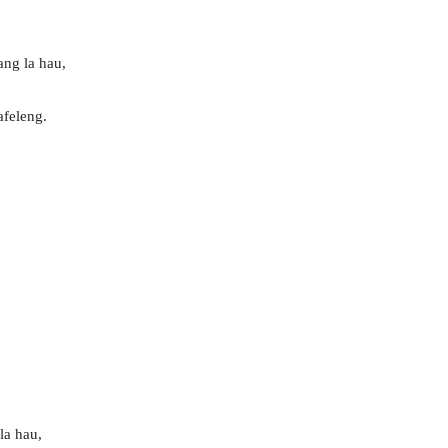
ang la hau,
afeleng.
la hau,