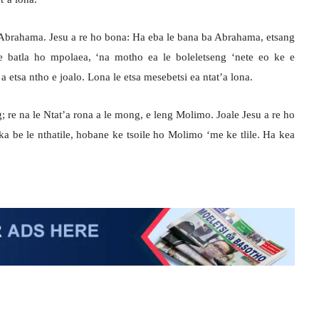
e Abrahama. Jesu a re ho bona: Ha eba le bana ba Abrahama, etsang
 batla ho mpolaea, ‘na motho ea le boleletseng ‘nete eo ke e
etsa ntho e joalo. Lona le etsa mesebetsi ea ntat’a lona.
; re na le Ntat’a rona a le mong, e leng Molimo. Joale Jesu a re ho
ka be le nthatile, hobane ke tsoile ho Molimo ‘me ke tlile. Ha kea