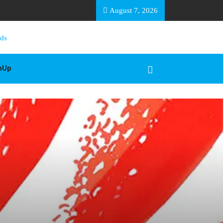
EA BASOTHO
August 7, 2026
gnUp