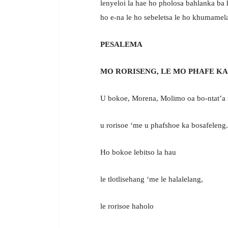
lenyeloi la hae ho pholosa bahlanka ba h
ho e-na le ho sebeletsa le ho khumame
PESALEMA
MO RORISENG, LE MO PHAFE KA
U bokoe, Morena, Molimo oa bo-ntat’a 
u rorisoe ‘me u phafshoe ka bosafeleng.
Ho bokoe lebitso la hau
le tlotlisehang ‘me le halalelang,
le rorisoe haholo