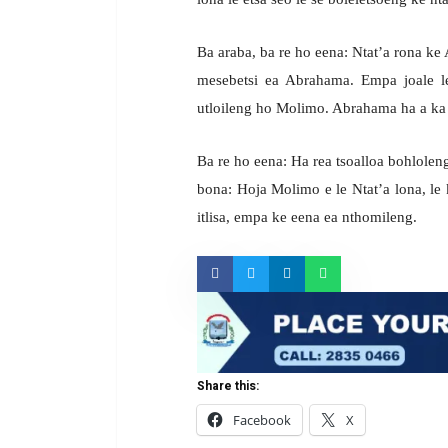
Ba araba, ba re ho eena: Ntat’a rona k
mesebetsi ea Abrahama. Empa joale le
utloileng ho Molimo. Abrahama ha a ka a 
Ba re ho eena: Ha rea tsoalloa bohloleng
bona: Hoja Molimo e le Ntat’a lona, le 
itlisa, empa ke eena ea nthomileng.
Share this:
Facebook
X