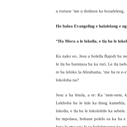
u rorisoe ‘me u tlotlisoe ka bosafeleng.
Ho baloa Evangeling e halalelang e ng
“Ha Mora a le lokolla, e tla ba le lokol
Ka nako eo, Jesu a bolella Bajodi ba nen
le tla ba barutuoa ba ka ruri. Le tla tse
re ba leloko la Abrahama, ‘me ha re e-
lokoloha na?
Jesu a ba fetola, a re: Ka ‘nete-nete,
Lekhoba ha le lule ka tlung kamehla, 
lokolla, e tla ba le lokolohile ka sebele
ho mpolaea, hobane polelo ea ka ha e 
lona le etsa seo le se boleletsoeng ke nta