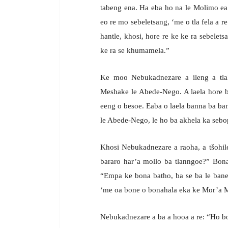
tabeng ena. Ha eba ho na le Molimo ea
eo re mo sebeletsang, ‘me o tla fela a re
hantle, khosi, hore re ke ke ra sebelets
ke ra se khumamela.”
Ke moo Nebukadnezare a ileng a tlal
Meshake le Abede-Nego. A laela hore b
eeng o besoe. Eaba o laela banna ba b
le Abede-Nego, le ho ba akhela ka sebo
Khosi Nebukadnezare a raoha, a tšohile
bararo har’a mollo ba tlanngoe?” Bona 
“Empa ke bona batho, ba se ba le bane,
‘me oa bone o bonahala eka ke Mor’a 
Nebukadnezare a ba a hooa a re: “Ho 