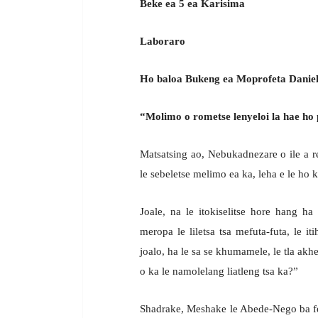
Beke ea 5 ea Karisima
Laboraro
Ho baloa Bukeng ea Moprofeta Daniele
“Molimo o rometse lenyeloi la hae ho
Matsatsing ao, Nebukadnezare o ile a 
le sebeletse melimo ea ka, leha e le ho
Joale, na le itokiselitse hore hang ha
meropa le liletsa tsa mefuta-futa, le 
joalo, ha le sa se khumamele, le tla a
o ka le namolelang liatleng tsa ka?”
Shadrake, Meshake le Abede-Nego ba fet