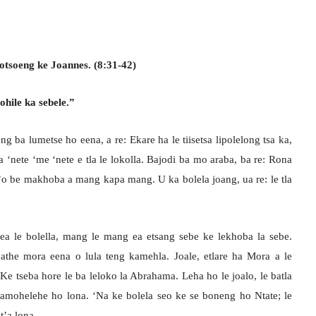
otsoeng ke Joannes. (8:31-42)
ohile ka sebele.”
g ba lumetse ho eena, a re: Ekare ha le tiisetsa lipolelong tsa ka,
ba ‘nete ‘me ‘nete e tla le lokolla. Bajodi ba mo araba, ba re: Rona
s’o be makhoba a mang kapa mang. U ka bolela joang, ua re: le tla
 kea le bolella, mang le mang ea etsang sebe ke lekhoba la sebe.
athe mora eena o lula teng kamehla. Joale, etlare ha Mora a le
. Ke tseba hore le ba leloko la Abrahama. Leha ho le joalo, le batla
amohelehe ho lona. ‘Na ke bolela seo ke se boneng ho Ntate; le
t’a lona.