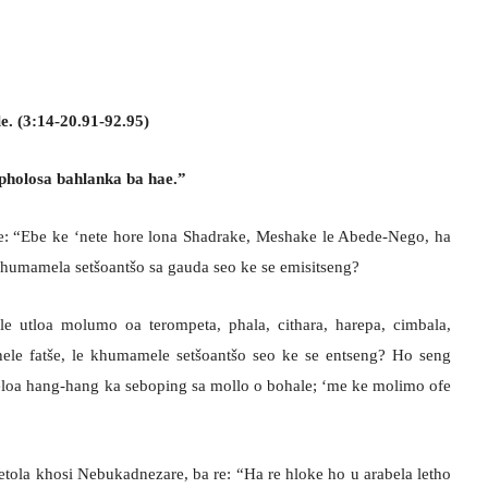
. (3:14-20.91-92.95)
 pholosa bahlanka ba hae.”
re: “Ebe ke ‘nete hore lona Shadrake, Meshake le Abede-Nego, ha
 khumamela setšoantšo sa gauda seo ke se emisitseng?
 le utloa molumo oa terompeta, phala, cithara, harepa, cimbala,
itihele fatše, le khumamele setšoantšo seo ke se entseng? Ho seng
kheloa hang-hang ka seboping sa mollo o bohale; ‘me ke molimo ofe
ola khosi Nebukadnezare, ba re: “Ha re hloke ho u arabela letho