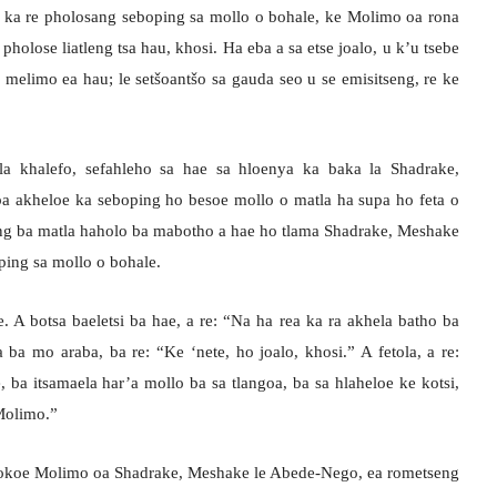
 ka re pholosang seboping sa mollo o bohale, ke Molimo oa rona
 pholose liatleng tsa hau, khosi. Ha eba a sa etse joalo, u k’u tsebe
a melimo ea hau; le setšoantšo sa gauda seo u se emisitseng, re ke
a khalefo, sefahleho sa hae sa hloenya ka baka la Shadrake,
a akheloe ka seboping ho besoe mollo o matla ha supa ho feta o
ang ba matla haholo ba mabotho a hae ho tlama Shadrake, Meshake
ping sa mollo o bohale.
. A botsa baeletsi ba hae, a re: “Na ha rea ka ra akhela batho ba
ba mo araba, ba re: “Ke ‘nete, ho joalo, khosi.” A fetola, a re:
 ba itsamaela har’a mollo ba sa tlangoa, ba sa hlaheloe ke kotsi,
Molimo.”
bokoe Molimo oa Shadrake, Meshake le Abede-Nego, ea rometseng