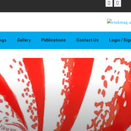
THAPELO 
ings
Gallery
Publications
Contact Us
Login / Si