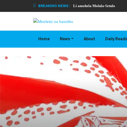
BREAKING NEWS :
Li amohela Molula-Setulo
Home
News
About
Daily Read