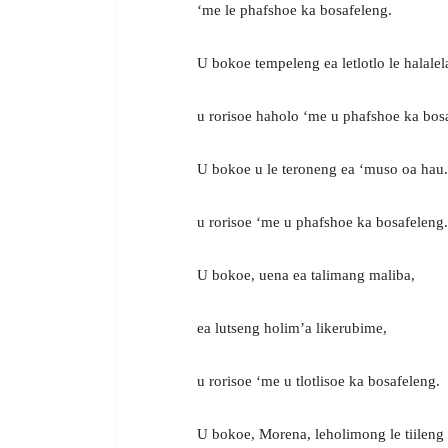
‘me le phafshoe ka bosafeleng.
U bokoe tempeleng ea letlotlo le halalel
u rorisoe haholo ‘me u phafshoe ka bos
U bokoe u le teroneng ea ‘muso oa hau.
u rorisoe ‘me u phafshoe ka bosafeleng.
U bokoe, uena ea talimang maliba,
ea lutseng holim’a likerubime,
u rorisoe ‘me u tlotlisoe ka bosafeleng.
U bokoe, Morena, leholimong le tiileng 