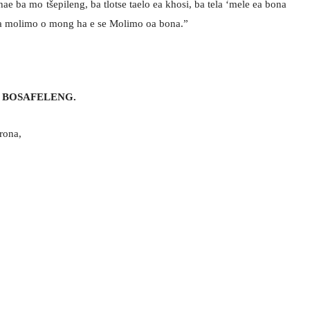
ae ba mo tšepileng, ba tlotse taelo ea khosi, ba tela ‘mele ea bona
la molimo o mong ha e se Molimo oa bona.”
 BOSAFELENG.
rona,