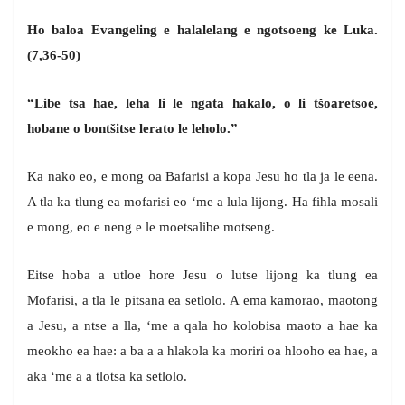
Ho baloa Evangeling e halalelang e ngotsoeng ke Luka.
(7,36-50)
“Libe tsa hae, leha li le ngata hakalo, o li tšoaretsoe,
hobane o bontšitse lerato le leholo.”
Ka nako eo, e mong oa Bafarisi a kopa Jesu ho tla ja le eena.
A tla ka tlung ea mofarisi eo ‘me a lula lijong. Ha fihla mosali
e mong, eo e neng e le moetsalibe motseng.
Eitse hoba a utloe hore Jesu o lutse lijong ka tlung ea
Mofarisi, a tla le pitsana ea setlolo. A ema kamorao, maotong
a Jesu, a ntse a lla, ‘me a qala ho kolobisa maoto a hae ka
meokho ea hae: a ba a a hlakola ka moriri oa hlooho ea hae, a
aka ‘me a a tlotsa ka setlolo.