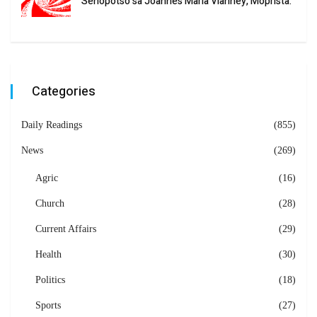
Sehopotso sa Joannes Maria Vianney, Moprista.
Categories
Daily Readings
(855)
News
(269)
Agric
(16)
Church
(28)
Current Affairs
(29)
Health
(30)
Politics
(18)
Sports
(27)