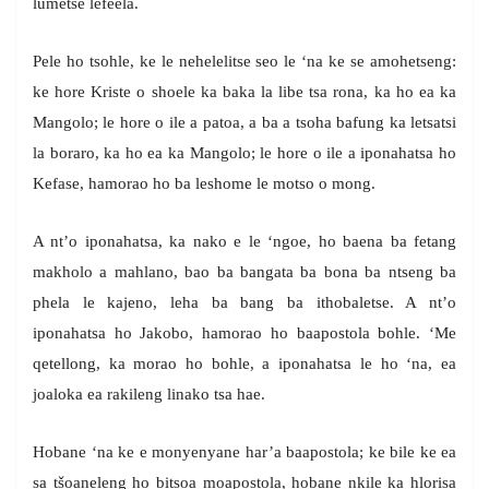
lumetse lefeela.
Pele ho tsohle, ke le nehelelitse seo le ‘na ke se amohetseng:
ke hore Kriste o shoele ka baka la libe tsa rona, ka ho ea ka
Mangolo; le hore o ile a patoa, a ba a tsoha bafung ka letsatsi
la boraro, ka ho ea ka Mangolo; le hore o ile a iponahatsa ho
Kefase, hamorao ho ba leshome le motso o mong.
A nt’o iponahatsa, ka nako e le ‘ngoe, ho baena ba fetang
makholo a mahlano, bao ba bangata ba bona ba ntseng ba
phela le kajeno, leha ba bang ba ithobaletse. A nt’o
iponahatsa ho Jakobo, hamorao ho baapostola bohle. ‘Me
qetellong, ka morao ho bohle, a iponahatsa le ho ‘na, ea
joaloka ea rakileng linako tsa hae.
Hobane ‘na ke e monyenyane har’a baapostola; ke bile ke ea
sa tšoaneleng ho bitsoa moapostola, hobane nkile ka hlorisa