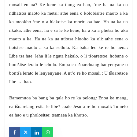
mosali eo na? Ke kene ka tlung ea hao, ‘me ha ua ka oa
ntlhatsoa maoto ka metsi: athe eena o kolobisitse maoto a ka
ka meokho ‘me o a hlakotse ka moriri oa hae. Ha ua ka ua
nkaka: athe eena, ha e sa le ke kene, ha a ka a phetsa ho aka
maoto a ka. Ha ua ka ua ntlotsa hlooho ka oli: athe eena o
tlotsitse maoto a ka ka setlolo. Ka baka leo ke re ho uena:
Libe tsa hae, leha li le ngata hakalo, o li tšoaretsoe, hobane o
bontšitse lerato le leholo. Empa ea tšoareloang hanyenyane o
bontša lerato le lenyenyane. A nt’o re ho mosali : U tšoaretsoe
llbe tsa hao.
Bamemuoa ba bang ba qala ho re ka pelong: Enoa ke mang,
ea tšoarelang esita le libe? Joale Jesu a re ho mosali: Tumelo
ea hao e u pholositse; tsamaea ka khotso.