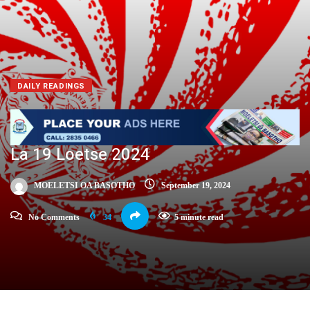
DAILY READINGS
La 19 Loetse 2024
MOELETSI OA BASOTHO
September 19, 2024
No Comments
34
5 minute read