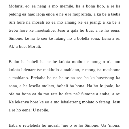
Mofarisi eo ea neng a mo memile, ha a bona hoo, a re ka
pelong ea hae: Hoja enoa e ne e le moprofeta, a ka be a tseba
ruri hore na mosali eo ea mo amang ke ea joang; a ka be a
tseba hore ke moetsalibe. Jesu a qala ho bua, a re ho eena:
Simone, ke na le seo ke ratang ho u bolella sona. Eena a re:
Ak’u bue, Moruti.
Batho ba babeli ba ne be kolota motho: e mong o n’a mo
kolota lidenare tse makholo a mahlano, e mong tse mashome
a mahlano. Erekaha ba ne ba se na seo ba ka busetsang ka
sona, a ba lesella molato, bobeli ba bona. Ha ho le joalo, ke
ofe oa bona ea tla mo rata ho feta na? Simone a araba, a re:
Ke lekanya hore ke eo a mo lebaletseng molato o fetang. Jesu
a re ho eena: U nepile.
Eaba o retelehela ho mosali ‘me o re ho Simone: Ua ‘mona,