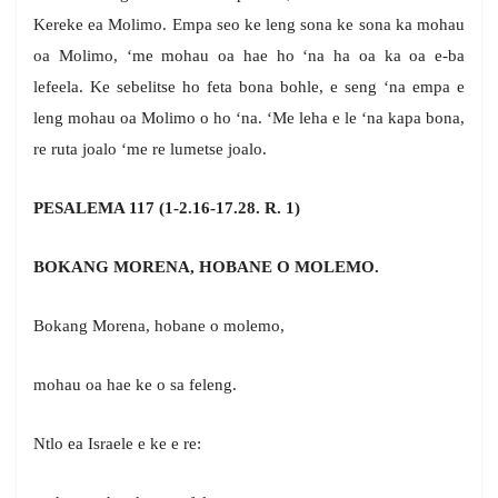
Kereke ea Molimo. Empa seo ke leng sona ke sona ka mohau
oa Molimo, ‘me mohau oa hae ho ‘na ha oa ka oa e-ba
lefeela. Ke sebelitse ho feta bona bohle, e seng ‘na empa e
leng mohau oa Molimo o ho ‘na. ‘Me leha e le ‘na kapa bona,
re ruta joalo ‘me re lumetse joalo.
PESALEMA 117 (1-2.16-17.28. R. 1)
BOKANG MORENA, HOBANE O MOLEMO.
Bokang Morena, hobane o molemo,
mohau oa hae ke o sa feleng.
Ntlo ea Israele e ke e re: