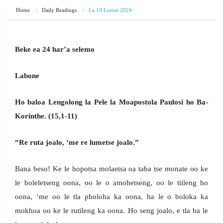
Home
Daily Readings
La 19 Loetse 2024
Beke ea 24 har’a selemo
Labone
Ho baloa Lengolong la Pele la Moapostola Paulosi ho Ba-
Korinthe. (15,1-11)
“Re ruta joalo, ‘me re lumetse joalo.”
Bana beso! Ke le hopotsa molaetsa oa taba tse monate oo ke
le boleletseng oona, oo le o amohetseng, oo le tiileng ho
oona, ‘me oo le tla pholoha ka oona, ha le o boloka ka
mokhoa oo ke le rutileng ka oona. Ho seng joalo, e tla ba le