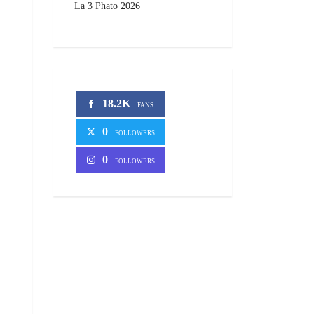
La 3 Phato 2026
18.2K
FANS
0
FOLLOWERS
0
FOLLOWERS