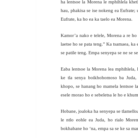
ha lentsoe la Morena le mphihlela khetl
hau, phakisa se ise nokeng ea Eufrate; u
Eufrate, ka ho ea ka taelo ea Morena.
Kamor’a nako e telele, Morena a re ho 
laetse ho se pata teng.” Ka tsamaea, k
se patile teng. Empa senyepa se ne se se
Eaba lentsoe la Morena lea mphihlela,
ke tla senya boikhohomoso ba Juda,
khopo, se hanang ho mamela lentsoe la
esele morao ho e sebeletsa le ho e khum
Hobane, joaloka ha senyepa se tlamelloa
le ntlo eohle ea Juda, ho rialo More
bokhabane ho ‘na, empa sa se ke sa ma