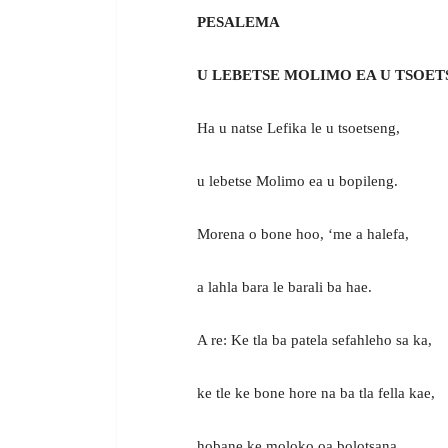
PESALEMA
U LEBETSE MOLIMO EA U TSOET
Ha u natse Lefika le u tsoetseng,
u lebetse Molimo ea u bopileng.
Morena o bone hoo, ‘me a halefa,
a lahla bara le barali ba hae.
A re: Ke tla ba patela sefahleho sa ka,
ke tle ke bone hore na ba tla fella kae,
hobane ke moloko oa bolotsana,