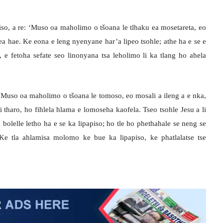
so, a re: ‘Muso oa maholimo o tšoana le tlhaku ea mosetareta, eo
ea hae. Ke eona e leng nyenyane har’a lipeo tsohle; athe ha e se e
o, e fetoha sefate seo linonyana tsa leholimo li ka tlang ho ahela
 ‘Muso oa maholimo o tšoana le tomoso, eo mosali a ileng a e nka,
 tharo, ho fihlela hlama e lomoseha kaofela. Tseo tsohle Jesu a li
a bolelle letho ha e se ka lipapiso; ho tle ho phethahale se neng se
 Ke tla ahlamisa molomo ke bue ka lipapiso, ke phatlalatse tse