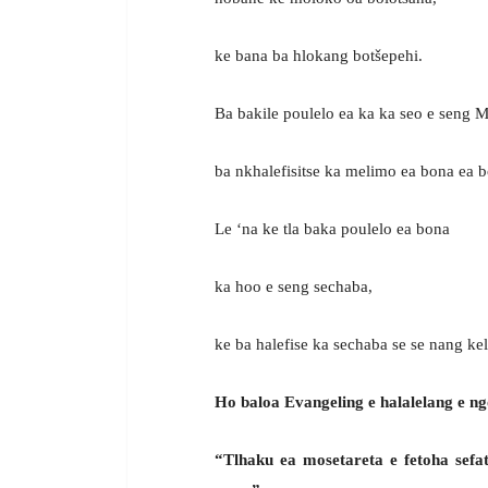
ke bana ba hlokang botšepehi.
Ba bakile poulelo ea ka ka seo e seng 
ba nkhalefisitse ka melimo ea bona ea b
Le ‘na ke tla baka poulelo ea bona
ka hoo e seng sechaba,
ke ba halefise ka sechaba se se nang kel
Ho baloa Evangeling e halalelang e ng
“Tlhaku ea mosetareta e fetoha sefat