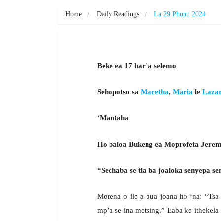
Home
Daily Readings
La 29 Phupu 2024
Beke ea 17 har’a selemo
Sehopotso sa
Maretha
,
Maria
le
Laza
‘
Mantaha
Ho baloa Bukeng ea Moprofeta Jerem
“Sechaba se tla ba joaloka senyepa sen
Morena o ile a bua joana ho ‘na: “Tsa 
mp’a se ina metsing.” Eaba ke ithekela