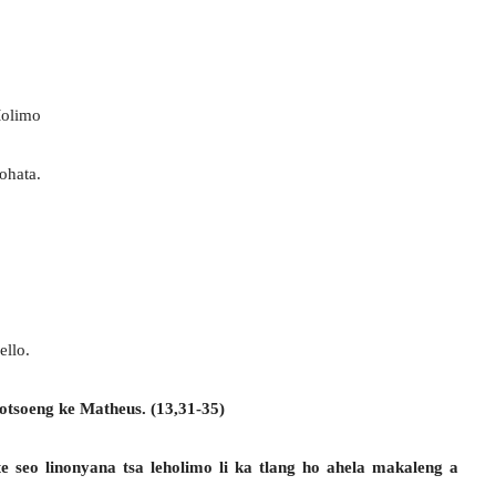
Molimo
ohata.
ello.
otsoeng ke Matheus. (13,31-35)
e seo linonyana tsa leholimo li ka tlang ho ahela makaleng a