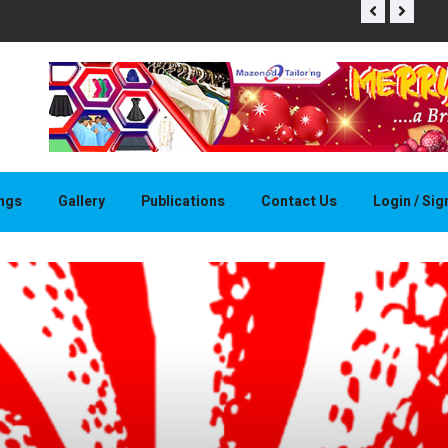
THAPELO 
ings
Gallery
Publications
Contact Us
Login / Si