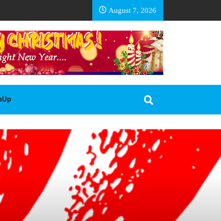
EA BASOTHO
August 7, 2026
gnUp