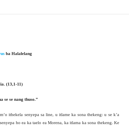
rus
ba Halalelang
ia.
(13,1-11)
a se se nang thuso.”
m’o ithekela senyepa sa line, u itlame ka sona thekeng: u se k’a
 senyepa ho ea ka taelo ea Morena, ka itlama ka sona thekeng. Ke