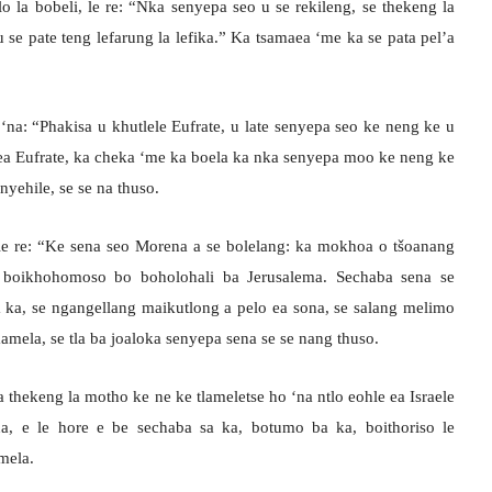
o la bobeli, le re: “Nka senyepa seo u se rekileng, se thekeng la
 se pate teng lefarung la lefika.” Ka tsamaea ‘me ka se pata pel’a
‘na: “Phakisa u khutlele Eufrate, u late senyepa seo ke neng ke u
a ea Eufrate, ka cheka ‘me ka boela ka nka senyepa moo ke neng ke
nyehile, se se na thuso.
 le re: “Ke sena seo Morena a se bolelang: ka mokhoa o tšoanang
 boikhohomoso bo boholohali ba Jerusalema. Sechaba sena se
 ka, se ngangellang maikutlong a pelo ea sona, se salang melimo
amela, se tla ba joaloka senyepa sena se se nang thuso.
 thekeng la motho ke ne ke tlameletse ho ‘na ntlo eohle ea Israele
na, e le hore e be sechaba sa ka, botumo ba ka, boithoriso le
mela.