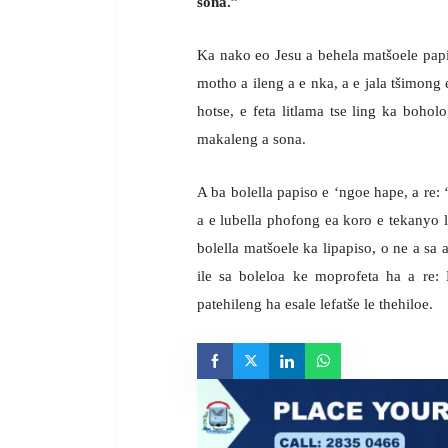
sona.”
Ka nako eo Jesu a behela matšoele papi
motho a ileng a e nka, a e jala tšimong 
hotse, e feta litlama tse ling ka bohol
makaleng a sona.
A ba bolella papiso e ‘ngoe hape, a re:
a e lubella phofong ea koro e tekanyo li
bolella matšoele ka lipapiso, o ne a sa 
ile sa boleloa ke moprofeta ha a re:
patehileng ha esale lefatše le thehiloe.