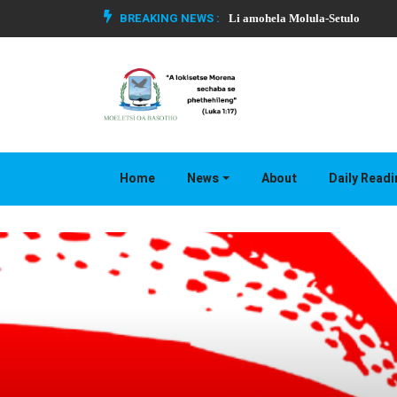
BREAKING NEWS :
Li amohela Molula-Setulo
Home
News
About
Daily Read