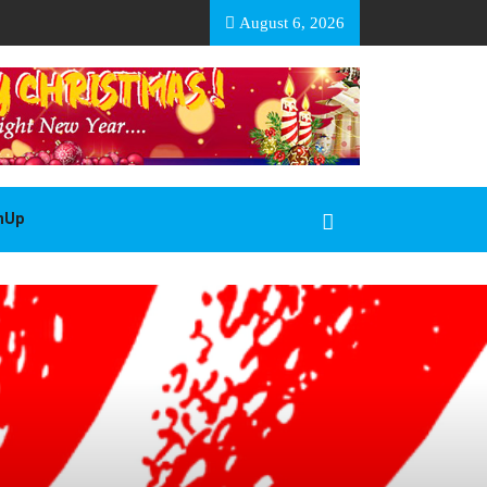
EA BASOTHO
August 6, 2026
gnUp