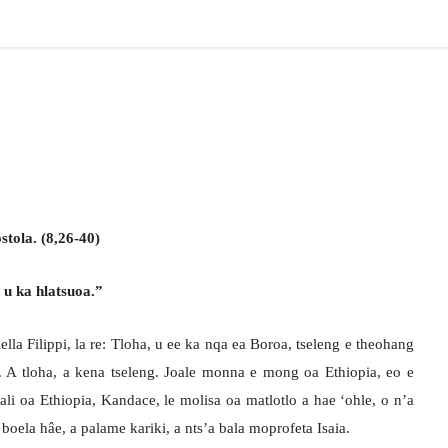
tola. (8,26-40)
 u ka hlatsuoa.”
ella Filippi, la re: Tloha, u ee ka nqa ea Boroa, tseleng e theohang
 A tloha, a kena tseleng. Joale monna e mong oa Ethiopia, eo e
li oa Ethiopia, Kandace, le molisa oa matlotlo a hae ‘ohle, o n’a
 boela hâe, a palame kariki, a nts’a bala moprofeta Isaia.