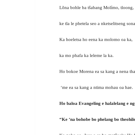
Lõna bohle ba tšabang Molímo, tloong, l
ke tla le phetela seo a nketselitseng sona
Ka hoeletsa ho eena ka molomo oa ka,
ka mo phafa ka leleme la ka.
Ho bokoe Morena ea sa kang a nena tha
‘me ea sa kang a ntima mohau oa hae.
Ho baloa Evangeling e halalelang e ng
“Ke ‘na bohobe bo phelang bo theohil