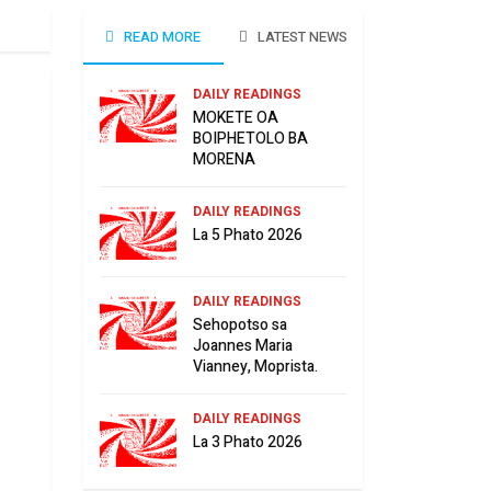
READ MORE
LATEST NEWS
DAILY READINGS
MOKETE OA
BOIPHETOLO BA
MORENA
DAILY READINGS
La 5 Phato 2026
DAILY READINGS
Sehopotso sa
Joannes Maria
Vianney, Moprista.
DAILY READINGS
La 3 Phato 2026