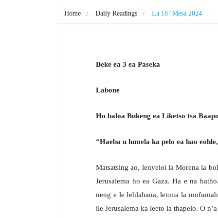
Home
Daily Readings
La 18 ‘Mesa 2024
Beke ea 3 ea Paseka
Labone
Ho baloa Bukeng ea Liketso tsa Baapos
“Haeba u lumela ka pelo ea hao eohle,
Matsatsing ao, lenyeloi la Morena la bol
Jerusalema ho ea Gaza. Ha e na batho.
neng e le lehlahana, letona la mofumaha
ile Jerusalema ka leeto la thapelo. O n’a