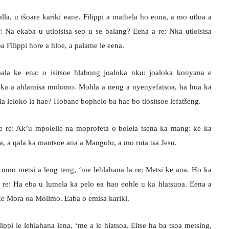
lla, u tšoare kariki eane. Filippi a mathela ho eona, a mo utloa a
: Na ekaba u utloisisa seo u se balang? Eena a re: Nka utloisisa
 Filippi hore a hloe, a palame le eena.
a ke ena: o isitsoe hlabong joaloka nku: joaloka konyana e
a ka a ahlamisa molomo. Mohla a neng a nyenyefatsoa, ha hoa ka
la leloko la hae? Hobane bophelo ba hae bo tlositsoe lefatšeng.
 le re: Ak’u mpolelle na moprofeta o bolela tsena ka mang: ke ka
, a qala ka mantsoe ana a Mangolo, a mo ruta tsa Jesu.
a moo metsi a leng teng, ‘me lehlahana la re: Metsi ke ana. Ho ka
a re: Ha eba u lumela ka pelo ea hao eohle u ka hlatsuoa. Eena a
 ke Mora oa Molimo. Eaba o emisa kariki.
ppi le lehlahana lena, ‘me a le hlatsoa. Eitse ha ba tsoa metsing,