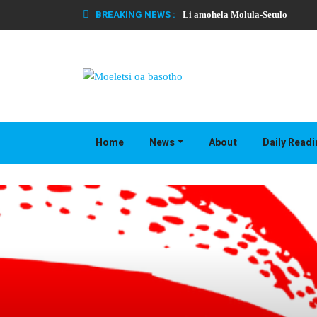
BREAKING NEWS :
Li amohela Molula-Setulo
Home
News
About
Daily Read