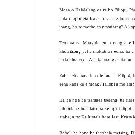
Moea o Halalelang oa re ho Filippi: Pha
bala moprofeta Isaia, ‘me a re ho eena
joang, ho se motho ea ntataisang? A kopa
Temana ea Mangolo eo a neng a e bal
khutsitseng pel’a mokuti oa eona, ha 
ha lateloa toka. Ana ke mang ea tla bole
Eaba lehlahana lena le bua le Filippi,
eena kapa ka e mong? Filippi a mo araba
Ha ba ntse ba tsamaea tseleng, ba fihl
nthibelang ho hlatsuoa ke’ng? Filippi 
araba, a re: Ke lumela hore Jesu Kriste
Bobeli ba bona ba theohela metsing, Fili