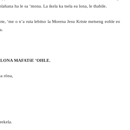
ahana ha le sa ‘mona. La ikela ka tsela ea lona, le thabile.
ote, ‘me o n’a ruta lebitso la Morena Jesu Kriste metseng eohle eo
a.
 LONA MAFATšE ‘OHLE.
a röna,
rekela.