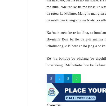
Ka nako eo, Jesu a re ho matšoele: Ha 
mo hula. ‘Me ‘na ke tla mo tsosa ka let
tla rutoa ke Molimo. Mang le mang ea ut
be motho ea kileng a bona Ntate, ka ntl
Ka ‘nete- nete ke re ho lõna, ea lumela
Bo-ntat’a löna ba ile ba e-ja manna
leholimong, e le hore ea bo jang a se ke
Ke ‘na bohobe bo phelang bo theohil
bosafeleng. ‘Me bohobe boo ke tla fana
Share this: