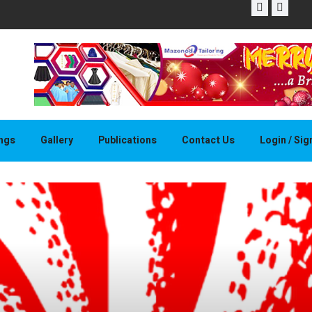
THAPELO 
ings
Gallery
Publications
Contact Us
Login / Si