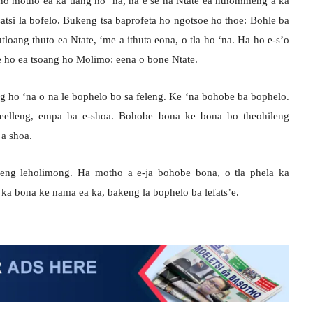
ho motho ea ka tlang ho ‘na, ha e se ha Ntate ea nthommeng a ka
satsi la bofelo. Bukeng tsa baprofeta ho ngotsoe ho thoe: Bohle ba
loang thuto ea Ntate, ‘me a ithuta eona, o tla ho ‘na. Ha ho e-s’o
e ho ea tsoang ho Molimo: eena o bone Ntate.
ng ho ‘na o na le bophelo bo sa feleng. Ke ‘na bohobe ba bophelo.
 feelleng, empa ba e-shoa. Bohobe bona ke bona bo theohileng
 a shoa.
eng leholimong. Ha motho a e-ja bohobe bona, o tla phela ka
 ka bona ke nama ea ka, bakeng la bophelo ba lefats’e.