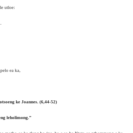
e utloe:
.
pelo ea ka,
otsoeng ke Joannes. (6,44-52)
eng leholimong.”