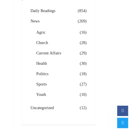
Daily Readings
(854)
News
(269)
Agric
(16)
Church
(28)
Current Affairs
(29)
Health
(30)
Politics
(18)
Sports
(27)
Youth
(10)
Uncategorized
(12)