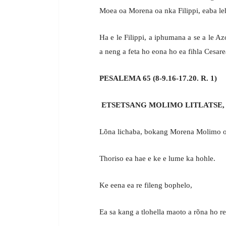
Moea oa Morena oa nka Filippi, eaba lehl
Ha e le Filippi, a iphumana a se a le Az
a neng a feta ho eona ho ea fihla Cesare
PESALEMA 65 (8-9.16-17.20. R. 1)
ETSETSANG MOLIMO LITLATSE,
Lõna lichaba, bokang Morena Molimo o
Thoriso ea hae e ke e lume ka hohle.
Ke eena ea re fileng bophelo,
Ea sa kang a tlohella maoto a rõna ho re