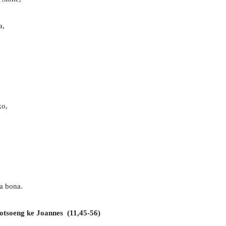
a,
ko,
ba bona.
gotsoeng ke Joannes (11,45-56)