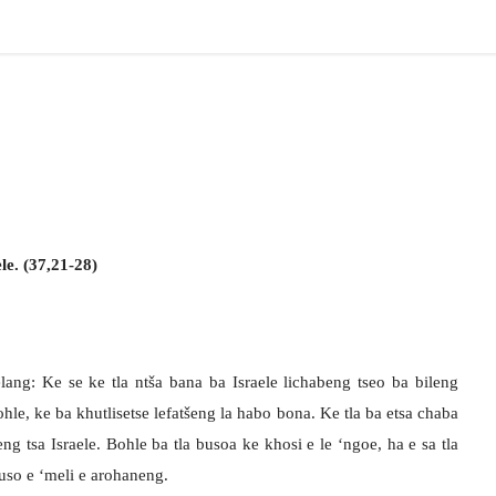
e. (37,21-28)
ng: Ke se ke tla ntša bana ba Israele lichabeng tseo ba bileng
ohle, ke ba khutlisetse lefatšeng la habo bona. Ke tla ba etsa chaba
ng tsa Israele. Bohle ba tla busoa ke khosi e le ‘ngoe, ha e sa tla
buso e ‘meli e arohaneng.