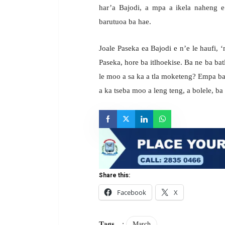
har’a Bajodi, a mpa a ikela naheng e 
barutuoa ba hae.
Joale Paseka ea Bajodi e n’e le haufi,
Paseka, hore ba itlhoekise. Ba ne ba bat
le moo a sa ka a tla moketeng? Empa bap
a ka tseba moo a leng teng, a bolele, ba 
Share this:
Facebook
X
Tags
:
March