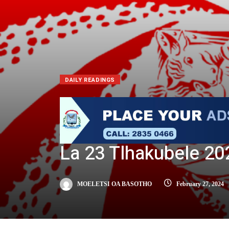
DAILY READINGS
La 23 Tlhakubele 20
MOELETSI OA BASOTHO
February 27, 2024