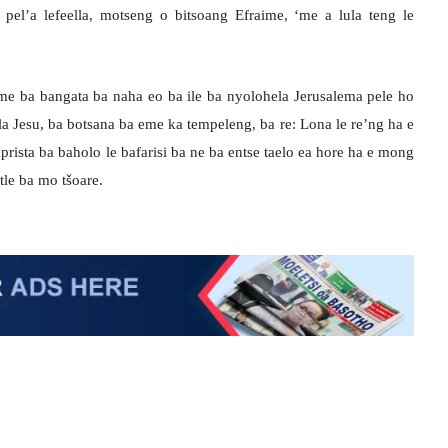
pel’a lefeella, motseng o bitsoang Efraime, ‘me a lula teng le
 ‘me ba bangata ba naha eo ba ile ba nyolohela Jerusalema pele ho
la Jesu, ba botsana ba eme ka tempeleng, ba re: Lona le re’ng ha e
rista ba baholo le bafarisi ba ne ba entse taelo ea hore ha e mong
tle ba mo tšoare.