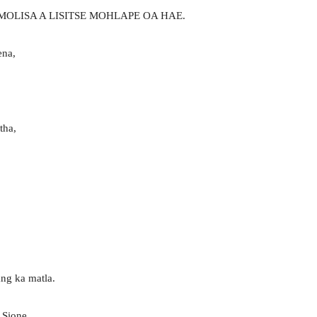
MOLISA A LISITSE MOHLAPE OA HAE.
ena,
tha,
ng ka matla.
a Sione,