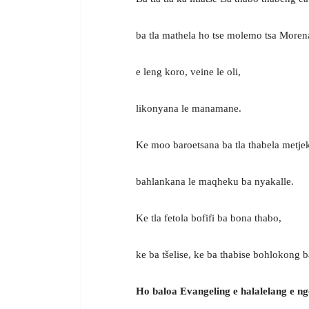
ba tla mathela ho tse molemo tsa Moren
e leng koro, veine le oli,
likonyana le manamane.
Ke moo baroetsana ba tla thabela metje
bahlankana le maqheku ba nyakalle.
Ke tla fetola bofifi ba bona thabo,
ke ba tšelise, ke ba thabise bohlokong 
Ho baloa Evangeling e halalelang e n