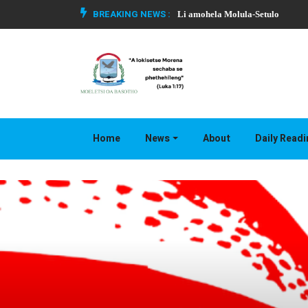
BREAKING NEWS :
Li amohela Molula-Setulo
Home
News
About
Daily Read