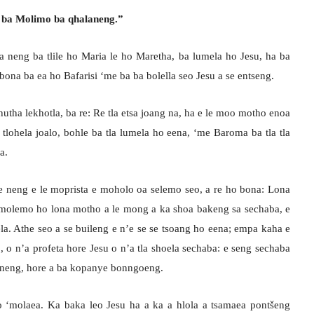
 ba Molimo ba qhalaneng.”
 neng ba tlile ho Maria le ho Maretha, ba lumela ho Jesu, ha ba
bona ba ea ho Bafarisi ‘me ba ba bolella seo Jesu a se entseng.
hutha lekhotla, ba re: Re tla etsa joang na, ha e le moo motho enoa
 tlohela joalo, bohle ba tla lumela ho eena, ‘me Baroma ba tla tla
a.
e neng e le moprista e moholo oa selemo seo, a re ho bona: Lona
ho molemo ho lona motho a le mong a ka shoa bakeng sa sechaba, e
ela. Athe seo a se buileng e n’e se se tsoang ho eena; empa kaha e
 o n’a profeta hore Jesu o n’a tla shoela sechaba: e seng sechaba
aneng, hore a ba kopanye bonngoeng.
ho ‘molaea. Ka baka leo Jesu ha a ka a hlola a tsamaea pontšeng