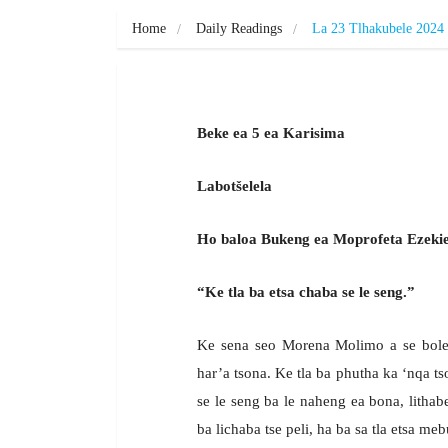
Home
Daily Readings
La 23 Tlhakubele 2024
Beke ea 5 ea Karisima
Labotšelela
Ho baloa Bukeng ea Moprofeta Ezekiel
“Ke tla ba etsa chaba se le seng.”
Ke sena seo Morena Molimo a se bolela
har’a tsona. Ke tla ba phutha ka ‘nqa ts
se le seng ba le naheng ea bona, lithabe
ba lichaba tse peli, ha ba sa tla etsa me