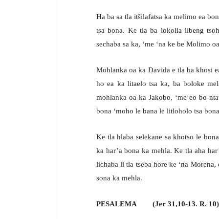
Ha ba sa tla itšilafatsa ka melimo ea bon
tsa bona. Ke tla ba lokolla libeng tso
sechaba sa ka, ‘me ‘na ke be Molimo o
Mohlanka oa ka Davida e tla ba khosi ea
ho ea ka litaelo tsa ka, ba boloke m
mohlanka oa ka Jakobo, ‘me eo bo-ntat
bona ‘moho le bana le litloholo tsa bo
Ke tla hlaba selekane sa khotso le bona,
ka har’a bona ka mehla. Ke tla aha ha
lichaba li tla tseba hore ke ‘na Morena,
sona ka mehla.
PESALEMA (Jer 31,10-13. R. 10)