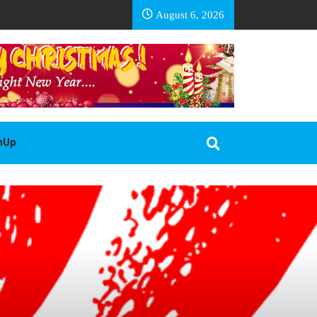
EA BASOTHO
August 6, 2026
gnUp