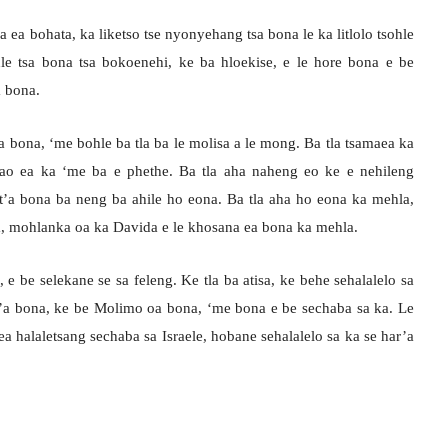
a ea bohata, ka liketso tse nyonyehang tsa bona le ka litlolo tsohle
hle tsa bona tsa bokoenehi, ke ba hloekise, e le hore bona e be
a bona.
 bona, ‘me bohle ba tla ba le molisa a le mong. Ba tla tsamaea ka
elao ea ka ‘me ba e phethe. Ba tla aha naheng eo ke e nehileng
’a bona ba neng ba ahile ho eona. Ba tla aha ho eona ka mehla,
na, mohlanka oa ka Davida e le khosana ea bona ka mehla.
 e be selekane se sa feleng. Ke tla ba atisa, ke behe sehalalelo sa
r’a bona, ke be Molimo oa bona, ‘me bona e be sechaba sa ka. Le
 ea halaletsang sechaba sa Israele, hobane sehalalelo sa ka se har’a