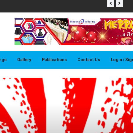
THAPELO 
ings
Gallery
Publications
Contact Us
Login / Si