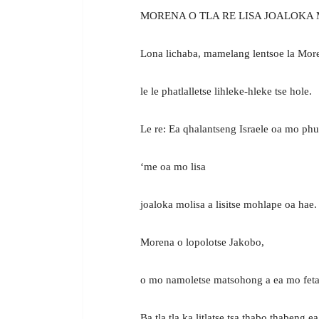
MORENA O TLA RE LISA JOALOKA 
Lona lichaba, mamelang lentsoe la Mor
le le phatlalletse lihleke-hleke tse hole.
Le re: Ea qhalantseng Israele oa mo phu
‘me oa mo lisa
joaloka molisa a lisitse mohlape oa hae.
Morena o lopolotse Jakobo,
o mo namoletse matsohong a ea mo feta
Ba tla tla ka litlatse tsa thabo thabeng e