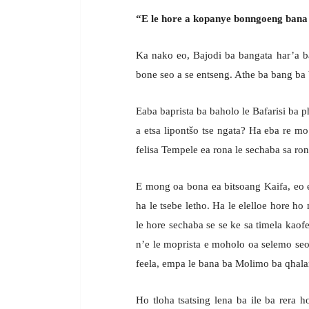
“E le hore a kopanye bonngoeng bana
Ka nako eo, Bajodi ba bangata har’a ba
bone seo a se entseng. Athe ba bang ba 
Eaba baprista ba baholo le Bafarisi ba p
a etsa lipontšo tse ngata? Ha eba re mo
felisa Tempele ea rona le sechaba sa ron
E mong oa bona ea bitsoang Kaifa, eo 
ha le tsebe letho. Ha le elelloe hore 
le hore sechaba se se ke sa timela kaof
n’e le moprista e moholo oa selemo seo,
feela, empa le bana ba Molimo ba qhal
Ho tloha tsatsing lena ba ile ba rera 