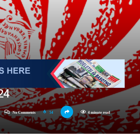
24
No Comments
54
4 minute read