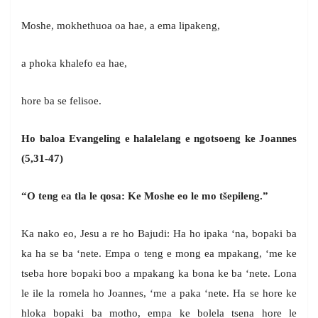
Moshe, mokhethuoa oa hae, a ema lipakeng,
a phoka khalefo ea hae,
hore ba se felisoe.
Ho baloa Evangeling e halalelang e ngotsoeng ke Joannes
(5,31-47)
“O teng ea tla le qosa: Ke Moshe eo le mo tšepileng.”
Ka nako eo, Jesu a re ho Bajudi: Ha ho ipaka ‘na, bopaki ba
ka ha se ba ‘nete. Empa o teng e mong ea mpakang, ‘me ke
tseba hore bopaki boo a mpakang ka bona ke ba ‘nete. Lona
le ile la romela ho Joannes, ‘me a paka ‘nete. Ha se hore ke
hloka bopaki ba motho, empa ke bolela tsena hore le