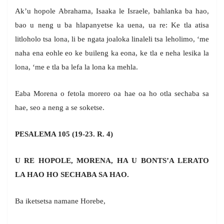
Ak’u hopole Abrahama, Isaaka le Israele, bahlanka ba hao,
bao u neng u ba hlapanyetse ka uena, ua re: Ke tla atisa
litloholo tsa lona, li be ngata joaloka linaleli tsa leholimo, ‘me
naha ena eohle eo ke buileng ka eona, ke tla e neha lesika la
lona, ‘me e tla ba lefa la lona ka mehla.
Eaba Morena o fetola morero oa hae oa ho otla sechaba sa
hae, seo a neng a se soketse.
PESALEMA 105 (19-23. R. 4)
U RE HOPOLE, MORENA, HA U BONTS’A LERATO
LA HAO HO SECHABA SA HAO.
Ba iketsetsa namane Horebe,