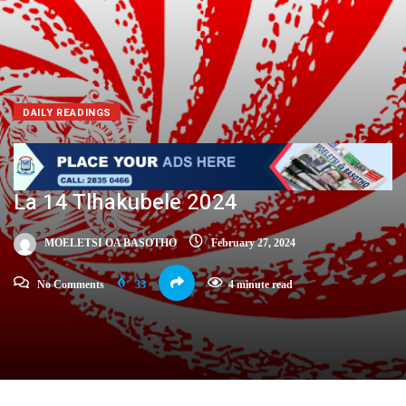
DAILY READINGS
La 14 Tlhakubele 2024
MOELETSI OA BASOTHO
February 27, 2024
No Comments
33
4 minute read