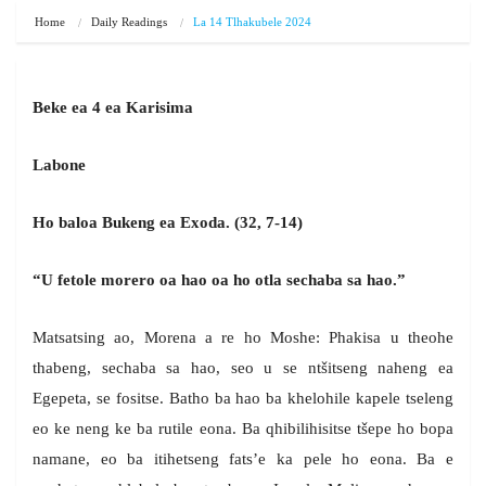
Home
Daily Readings
La 14 Tlhakubele 2024
Beke ea 4 ea Karisima
Labone
Ho baloa Bukeng ea Exoda. (32, 7-14)
“U fetole morero oa hao oa ho otla sechaba sa hao.”
Matsatsing ao, Morena a re ho Moshe: Phakisa u theohe
thabeng, sechaba sa hao, seo u se ntšitseng naheng ea
Egepeta, se fositse. Batho ba hao ba khelohile kapele tseleng
eo ke neng ke ba rutile eona. Ba qhibilihisitse tšepe ho bopa
namane, eo ba itihetseng fats’e ka pele ho eona. Ba e