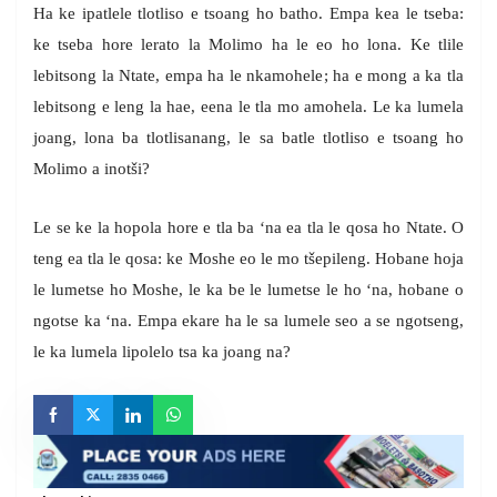
Ha ke ipatlele tlotliso e tsoang ho batho. Empa kea le tseba:
ke tseba hore lerato la Molimo ha le eo ho lona. Ke tlile
lebitsong la Ntate, empa ha le nkamohele; ha e mong a ka tla
lebitsong e leng la hae, eena le tla mo amohela. Le ka lumela
joang, lona ba tlotlisanang, le sa batle tlotliso e tsoang ho
Molimo a inotši?
Le se ke la hopola hore e tla ba ‘na ea tla le qosa ho Ntate. O
teng ea tla le qosa: ke Moshe eo le mo tšepileng. Hobane hoja
le lumetse ho Moshe, le ka be le lumetse le ho ‘na, hobane o
ngotse ka ‘na. Empa ekare ha le sa lumele seo a se ngotseng,
le ka lumela lipolelo tsa ka joang na?