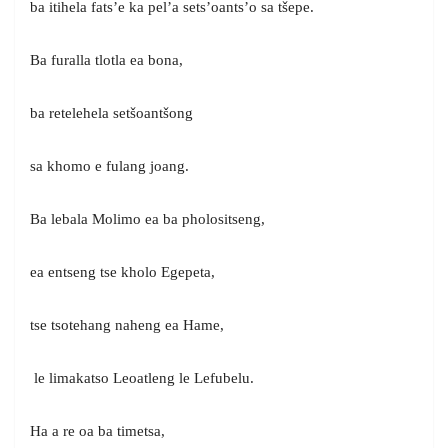
ba itihela fats’e ka pel’a sets’oants’o sa tšepe.
Ba furalla tlotla ea bona,
ba retelehela setšoantšong
sa khomo e fulang joang.
Ba lebala Molimo ea ba pholositseng,
ea entseng tse kholo Egepeta,
tse tsotehang naheng ea Hame,
le limakatso Leoatleng le Lefubelu.
Ha a re oa ba timetsa,