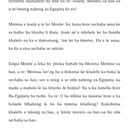
nyehetse mahlabelo ba ntse ba re: Israele, Molimo oa hao ea
u nt’sitseng naheng ea Egepeta ke eo!
Morena a boela a re ho Moshe: Ke bona hore sechaba sena ke
sa batho ba hlooho li thata. Joale ak’u ntlohele ke ba bontše
khalefo ea ka e tlokomang, ‘me ke ba timetse. Ha e le uena,
ke tla u etsa sechaba se seholo.
Empa Moshe a leka ho phoka bohale ba Morena Molimo oa
hae, a re: Morena, ke’ng ha u tlokoma ke khalefo ka baka la
sechaba sa hao, seo u neng u se ntše naheng ea Egepeta, ka
matla a maholo le ka letsoho le boima? Na u ka lumella hore
Ba-Egepeta ba tsohe, ba re: O ba ntšitse ka masene hore a ba
bolaele lithabeng le ho ba timetsa lefatšeng? Kokobetsa
khalefo e tukang ea hao, u fetole morero oa hao oa ho otla
sechaba sa hao.