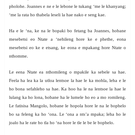
pholohe. Joannes e ne e le lebone le tukang ‘me le khanyang;
‘me la rata ho thabela leseli la hae nako e seng kae.
Ha e le ‘na, ke na le bopaki bo fetang ba Joannes, hobane
mesebetsi eo Ntate a ‘nehileng hore ke e phethe, eona
mesebetsi eo ke e etsang, ke eona e mpakang hore Ntate o
nthomme.
Le eena Ntate ea nthomileng o mpakile ka sebele sa hae.
Feela ha lea ka la utloa lentsoe la hae le ka mohla, leha e le
ho bona sefahleho sa hae. Ka hoo ha le na lentsoe la hae le
lulang ka ho lona, hobane ha le lumele ho eo a mo romileng.
Le fatisisa Mangolo, hobane le hopola hore le na le bophelo
bo sa feleng ka ho ‘ona. Le ‘ona a nts’a mpaka; leha ho le
joalo ha le rate ho tla ho ‘na hore le tle le be le bophelo.