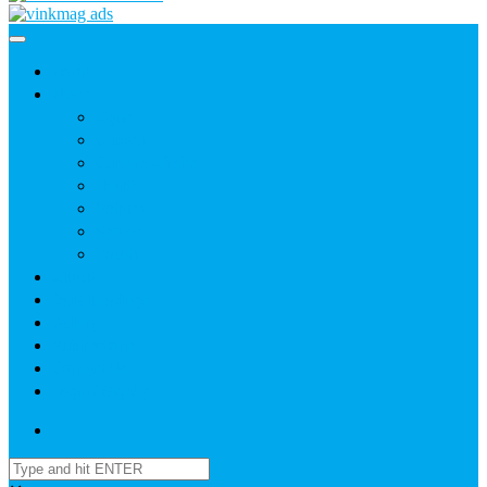
Home
News
Agric
Church
Current Affairs
Health
Politics
Sports
Youth
About
Daily Readings
Gallery
Publications
Contact Us
Login / SignUp