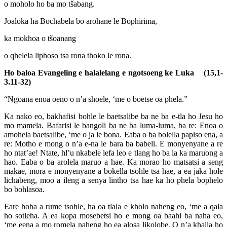
o moholo ho ba mo tšabang.
Joaloka ha Bochabela bo arohane le Bophirima,
ka mokhoa o tšoanang
o qhelela liphoso tsa rona thoko le rona.
Ho baloa Evangeling e halalelang e ngotsoeng ke Luka (15,1-
3.11-32)
“Ngoana enoa oeno o n’a shoele, ‘me o boetse oa phela.”
Ka nako eo, bakhafisi bohle le baetsalibe ba ne ba e-tla ho Jesu ho
mo mamela. Bafarisi le bangoli ba ne ba luma-luma, ba re: Enoa o
amohela baetsalibe, ‘me o ja le bona. Eaba o ba bolella papiso ena, a
re: Motho e mong o n’a e-na le bara ba babeli. E monyenyane a re
ho ntat’ae! Ntate, hl’u nkabele lefa leo e tlang ho ba la ka maruong a
hao. Eaba o ba arolela maruo a hae. Ka morao ho matsatsi a seng
makae, mora e monyenyane a bokella tsohle tsa hae, a ea jaka hole
lichabeng, moo a ileng a senya lintho tsa hae ka ho phela bophelo
bo bohlasoa.
Eare hoba a rume tsohle, ha oa tlala e kholo naheng eo, ‘me a qala
ho sotleha. A ea kopa mosebetsi ho e mong oa baahi ba naha eo,
‘me eena a mo romela naheng ho ea alosa likolobe. O n’a khalla ho