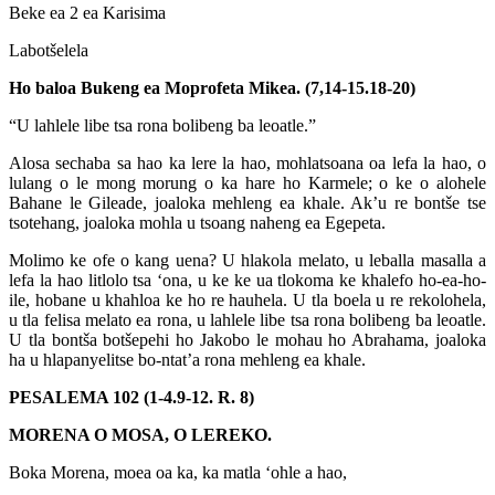
Beke ea 2 ea Karisima
Labotšelela
Ho baloa Bukeng ea Moprofeta Mikea. (7,14-15.18-20)
“U lahlele libe tsa rona bolibeng ba leoatle.”
Alosa sechaba sa hao ka lere la hao, mohlatsoana oa lefa la hao, o
lulang o le mong morung o ka hare ho Karmele; o ke o alohele
Bahane le Gileade, joaloka mehleng ea khale. Ak’u re bontše tse
tsotehang, joaloka mohla u tsoang naheng ea Egepeta.
Molimo ke ofe o kang uena? U hlakola melato, u leballa masalla a
lefa la hao litlolo tsa ‘ona, u ke ke ua tlokoma ke khalefo ho-ea-ho-
ile, hobane u khahloa ke ho re hauhela. U tla boela u re rekolohela,
u tla felisa melato ea rona, u lahlele libe tsa rona bolibeng ba leoatle.
U tla bontša botšepehi ho Jakobo le mohau ho Abrahama, joaloka
ha u hlapanyelitse bo-ntat’a rona mehleng ea khale.
PESALEMA 102 (1-4.9-12. R. 8)
MORENA O MOSA, O LEREKO.
Boka Morena, moea oa ka, ka matla ‘ohle a hao,