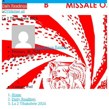
✕
Daily Readings
La 2 Tlhakubele 2024
Moeletsi oa Basotho
February 26, 2024
No Comments
30
5 minute read
Home
Daily Readings
La 2 Tlhakubele 2024