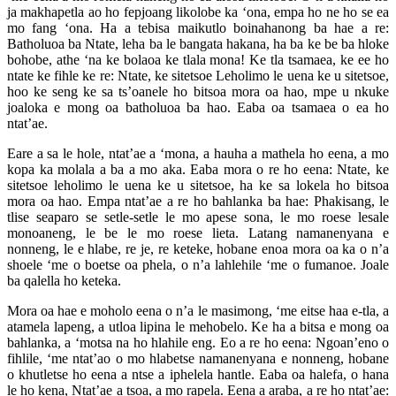
ja makhapetla ao ho fepjoang likolobe ka ‘ona, empa ho ne ho se ea
mo fang ‘ona. Ha a tebisa maikutlo boinahanong ba hae a re:
Batholuoa ba Ntate, leha ba le bangata hakana, ha ba ke be ba hloke
bohobe, athe ‘na ke bolaoa ke tlala mona! Ke tla tsamaea, ke ee ho
ntate ke fihle ke re: Ntate, ke sitetsoe Leholimo le uena ke u sitetsoe,
hoo ke seng ke sa ts’oanele ho bitsoa mora oa hao, mpe u nkuke
joaloka e mong oa batholuoa ba hao. Eaba oa tsamaea o ea ho
ntat’ae.
Eare a sa le hole, ntat’ae a ‘mona, a hauha a mathela ho eena, a mo
kopa ka molala a ba a mo aka. Eaba mora o re ho eena: Ntate, ke
sitetsoe leholimo le uena ke u sitetsoe, ha ke sa lokela ho bitsoa
mora oa hao. Empa ntat’ae a re ho bahlanka ba hae: Phakisang, le
tlise seaparo se setle-setle le mo apese sona, le mo roese lesale
monoaneng, le be le mo roese lieta. Latang namanenyana e
nonneng, le e hlabe, re je, re keteke, hobane enoa mora oa ka o n’a
shoele ‘me o boetse oa phela, o n’a lahlehile ‘me o fumanoe. Joale
ba qalella ho keteka.
Mora oa hae e moholo eena o n’a le masimong, ‘me eitse haa e-tla, a
atamela lapeng, a utloa lipina le mehobelo. Ke ha a bitsa e mong oa
bahlanka, a ‘motsa na ho hlahile eng. Eo a re ho eena: Ngoan’eno o
fihlile, ‘me ntat’ao o mo hlabetse namanenyana e nonneng, hobane
o khutletse ho eena a ntse a iphelela hantle. Eaba oa halefa, o hana
le ho kena, Ntat’ae a tsoa, a mo rapela. Eena a araba, a re ho ntat’ae: