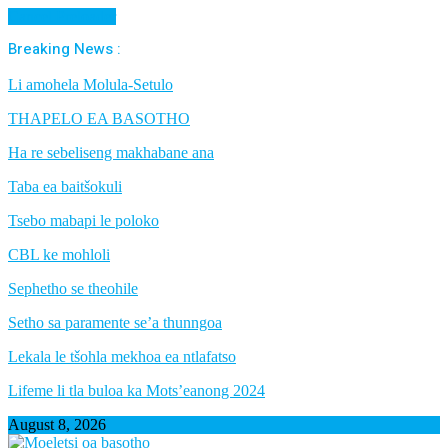
Cancel Preloader
Breaking News :
Li amohela Molula-Setulo
THAPELO EA BASOTHO
Ha re sebeliseng makhabane ana
Taba ea baitšokuli
Tsebo mabapi le poloko
CBL ke mohloli
Sephetho se theohile
Setho sa paramente se’a thunngoa
Lekala le tšohla mekhoa ea ntlafatso
Lifeme li tla buloa ka Mots’eanong 2024
August 8, 2026