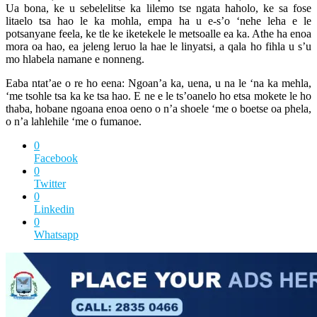
Ua bona, ke u sebelelitse ka lilemo tse ngata haholo, ke sa fose
litaelo tsa hao le ka mohla, empa ha u e-s’o ‘nehe leha e le
potsanyane feela, ke tle ke iketekele le metsoalle ea ka. Athe ha enoa
mora oa hao, ea jeleng leruo la hae le linyatsi, a qala ho fihla u s’u
mo hlabela namane e nonneng.
Eaba ntat’ae o re ho eena: Ngoan’a ka, uena, u na le ‘na ka mehla,
‘me tsohle tsa ka ke tsa hao. E ne e le ts’oanelo ho etsa mokete le ho
thaba, hobane ngoana enoa oeno o n’a shoele ‘me o boetse oa phela,
o n’a lahlehile ‘me o fumanoe.
0
Facebook
0
Twitter
0
Linkedin
0
Whatsapp