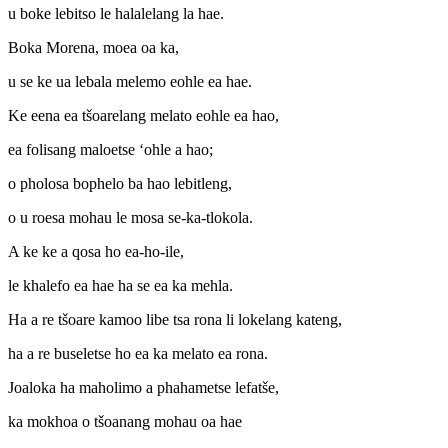
u boke lebitso le halalelang la hae.
Boka Morena, moea oa ka,
u se ke ua lebala melemo eohle ea hae.
Ke eena ea tšoarelang melato eohle ea hao,
ea folisang maloetse ‘ohle a hao;
o pholosa bophelo ba hao lebitleng,
o u roesa mohau le mosa se-ka-tlokola.
A ke ke a qosa ho ea-ho-ile,
le khalefo ea hae ha se ea ka mehla.
Ha a re tšoare kamoo libe tsa rona li lokelang kateng,
ha a re buseletse ho ea ka melato ea rona.
Joaloka ha maholimo a phahametse lefatše,
ka mokhoa o tšoanang mohau oa hae