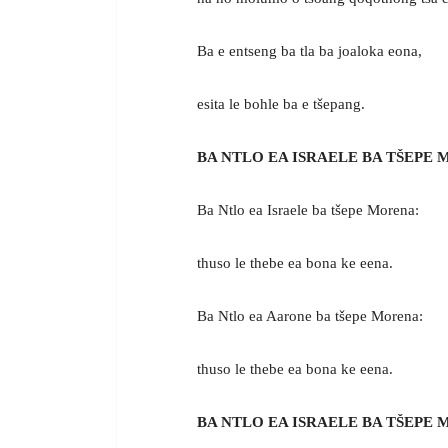
Ba e entseng ba tla ba joaloka eona,
esita le bohle ba e tšepang.
BA NTLO EA ISRAELE BA TŠEPE
Ba Ntlo ea Israele ba tšepe Morena:
thuso le thebe ea bona ke eena.
Ba Ntlo ea Aarone ba tšepe Morena:
thuso le thebe ea bona ke eena.
BA NTLO EA ISRAELE BA TŠEPE