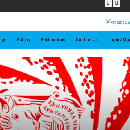
THAPELO 
ings
Gallery
Publications
Contact Us
Login / Si