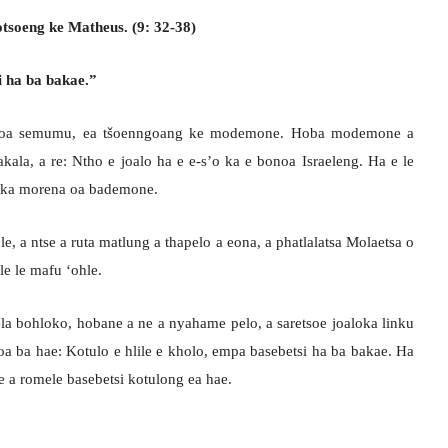
tsoeng ke Matheus. (9: 32-38)
i ha ba bakae.”
ho oa semumu, ea tšoenngoang ke modemone. Hoba modemone a
ala, a re: Ntho e joalo ha e e-s’o ka e bonoa Israeleng. Ha e le
e ka morena oa bademone.
le, a ntse a ruta matlung a thapelo a eona, a phatlalatsa Molaetsa o
e le mafu ‘ohle.
ela bohloko, hobane a ne a nyahame pelo, a saretsoe joaloka linku
uoa ba hae: Kotulo e hlile e kholo, empa basebetsi ha ba bakae. Ha
e a romele basebetsi kotulong ea hae.