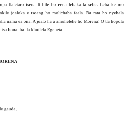
empa lialetaro tsena li bile ho eena lebaka la sebe. Leha ke mo
nkile joaloka e tsoang ho molichaba feela. Ba rata ho nyehela
jella nama ea ona. A joalo ha a amohelehe ho Morena! O tla hopola
 tsa bona: ba tla khutlela Egepeta
 MORENA
le gauda,