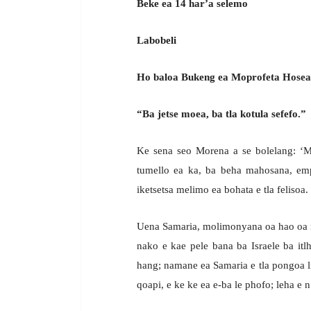
Beke ea 14 har’a selemo
Labobeli
Ho baloa Bukeng ea Moprofeta Hosea. 
“Ba jetse moea, ba tla kotula sefefo.”
Ke sena seo Morena a se bolelang: ‘M
tumello ea ka, ba beha mahosana, emp
iketsetsa melimo ea bohata e tla felisoa.
Uena Samaria, molimonyana oa hao oa n
nako e kae pele bana ba Israele ba it
hang; namane ea Samaria e tla pongoa li
qoapi, e ke ke ea e-ba le phofo; leha e n