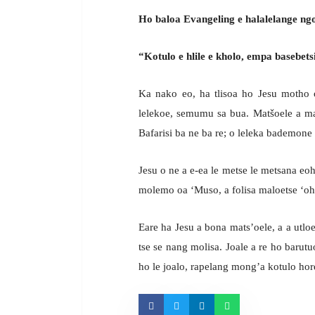
Ho baloa Evangeling e halalelange ngo
“Kotulo e hlile e kholo, empa basebets
Ka nako eo, ha tlisoa ho Jesu mot
lelekoe, semumu sa bua. Matšoele a mak
Bafarisi ba ne ba re; o leleka bademon
Jesu o ne a e-ea le metse le metsana eoh
molemo oa ‘Muso, a folisa maloetse ‘ohl
Eare ha Jesu a bona mats’oele, a a utlo
tse se nang molisa. Joale a re ho barut
ho le joalo, rapelang mong’a kotulo hor