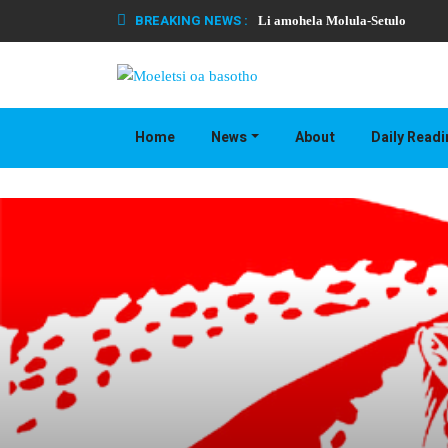
BREAKING NEWS :
Li amohela Molula-Setulo
Home
News
About
Daily Read