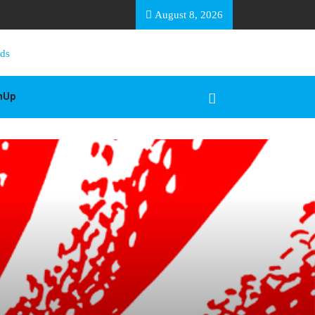
EA BASOTHO
August 8, 2026
gnUp