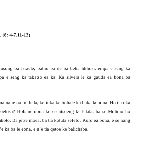
(8: 4-7.11-13)
usong oa Israele, batho ba ile ba beha likhosi, empa e seng ka
a e seng ka takatso ea ka. Ka silvera le ka gauda ea bona ba
amane oa ‘nkhela, ke tuka ke bohale ka baka la oona. Ho tla nka
lhoekisa? Hobane oona ke o entsoeng ke lelala, ha se Molimo ho
koto. Ba jetse moea, ba tla kotula sefefo. Koro ea bona, e se nang
’e ka ba le eona, e n’e tla qetoe ke balichaba.