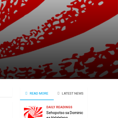
READ MORE
LATEST NEWS
DAILY READINGS
Sehopotso sa Dominic
ea Halalelang,