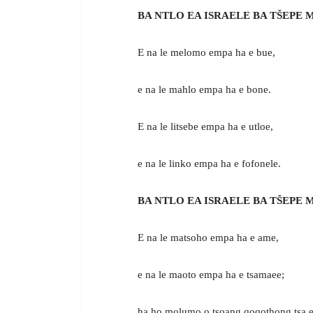
BA NTLO EA ISRAELE BA TŠEPE
E na le melomo empa ha e bue,
e na le mahlo empa ha e bone.
E na le litsebe empa ha e utloe,
e na le linko empa ha e fofonele.
BA NTLO EA ISRAELE BA TŠEPE
E na le matsoho empa ha e ame,
e na le maoto empa ha e tsamaee;
ha ho molumo o tsoang qoqothong tsa 