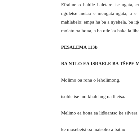
Efraime o hahile lialetare tse ngata, 
ngoletse melao e mengata-ngata, o e 
mahlabelo; empa ha ba a nyehela, ba it
molato oa bona, a ba otle ka baka la libe
PESALEMA 113b
BA NTLO EA ISRAELE BA TŠEPE
Molimo oa rona o leholimong,
tsohle tse mo khahlang oa li etsa.
Melimo ea bona ea litšoantso ke silvera 
ke mosebetsi oa matsoho a batho.