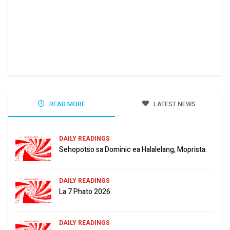
Ha 
Jun
READ MORE
LATEST NEWS
DAILY READINGS
Sehopotso sa Dominic ea Halalelang, Moprista.
DAILY READINGS
La 7 Phato 2026
DAILY READINGS