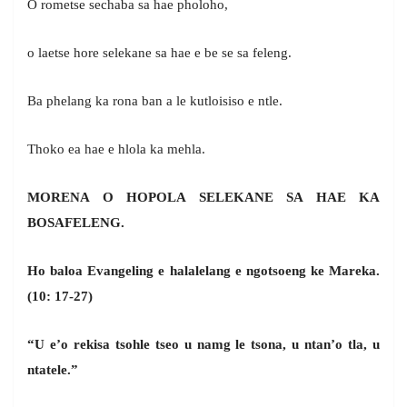
O rometse sechaba sa hae pholoho,
o laetse hore selekane sa hae e be se sa feleng.
Ba phelang ka rona ban a le kutloisiso e ntle.
Thoko ea hae e hlola ka mehla.
MORENA O HOPOLA SELEKANE SA HAE KA
BOSAFELENG.
Ho baloa Evangeling e halalelang e ngotsoeng ke Mareka.
(10: 17-27)
“U e’o rekisa tsohle tseo u namg le tsona, u ntan’o tla, u
ntatele.”