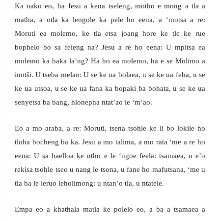
Ka nako eo, ha Jesu a kena tseleng, motho e mong a tla a
matha, a otla ka lengole ka pele ho eena, a ‘motsa a re:
Moruti ea molemo, ke tla etsa joang hore ke tle ke rue
bophelo bo sa feleng na? Jesu a re ho eena: U mpitsa ea
molemo ka baka la’ng? Ha ho ea molemo, ha e se Molimo a
inotši. U tseba melao: U se ke ua bolaea, u se ke ua feba, u se
ke ua utsoa, u se ke ua fana ka bopaki ba bohata, u se ke ua
senyetsa ba bang, hlonepha ntat’ao le ‘m’ao.
Eo a mo araba, a re: Moruti, tsena tsohle ke li bo lokile ho
tloha bocheng ba ka. Jesu a mo talima, a mo rata ‘me a re ho
eena: U sa haelloa ke ntho e le ‘ngoe feela: tsamaea, u e’o
rekisa tsohle tseo u nang le tsona, u fane ho mafutsana, ‘me u
tla ba le leruo leholimong: u ntan’o tla, u ntatele.
Empa eo a khathala matla ke polelo eo, a ba a tsamaea a