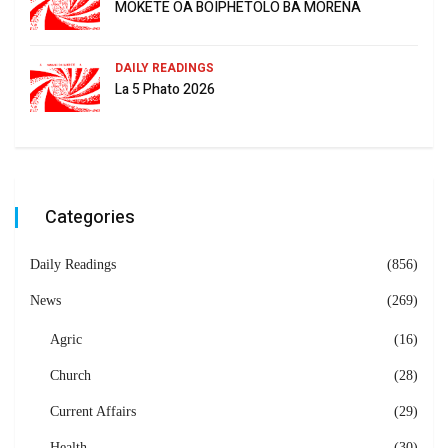
MOKETE OA BOIPHETOLO BA MORENA
DAILY READINGS
La 5 Phato 2026
Categories
Daily Readings
(856)
News
(269)
Agric
(16)
Church
(28)
Current Affairs
(29)
Health
(30)