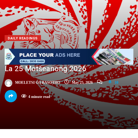
DAILY READINGS
La 25 Motšeanong 2026
MOELETSI OA BASOTHO
May 25, 2026
10
4 minute read