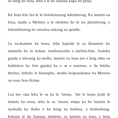
se nang ho bola, leha e le ho silafala kapa ho pona.
Ke lona lefa leo le le boloketsoeng leholimong. Ka tumelo ea
lona, matla a Molimo a le sireletsa ho le isa pholohong, e
lokiselitsoeng ho senoloa nakong ea qetello.
Le nyakaletse ke hona, leha hajoale le sa tšoanetse ho
mamella ho se hokae, matšoenyeho a mefuta-futa. Joaloka
gauda e lekoang ka mollo, tumelo ea lona (eo e leng ntho ea
bohlokoa ho feta gauda) ha e se e nontsoe, e tla fetoha
thoriso, letlotlo le hlonepho, mohla boiponahatso ba Morena
oa rona Jesu Kriste.
Lea mo rata leha le sa ka la ‘mona, ‘me le hona joale le
lumela ho eena, leha le sa ‘mone; empa ka ho lumela le
nyakalla ka thabo e ke keng ea boleloa, e tlotlisehang,
hobane le tla fumana pheletso ea tumelo ea lona, e leng