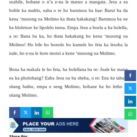
soabile, hobane o n’a e-na le maruo a mangata. Jesu a ea
bohle ka mahlo, eaba o re ho barutuoa ba hae: Barui ba tla
kena ‘musong oa Molimo ka thata hakakang! Barutuoa ba ne
ba hloletsoe ke lipolelo tsena. Empa Jesu a boela a ba bolella,
a re: Bana ba ka, ho thata hakakang ho kena ‘musong oa
Molimo! Ho bile ho bonolo ho kamele ho feta ka lesoba la
nale, ho e-na le hore morui a kene ‘musong oa Molimo.
Bona ba makala le ho feta, ba bolellana ba re: Joale ke mang
ea ka pholohang? Eaba Jesu oa ba sheba, o re: Ena ke taba e
sitang batho, empa e seng Molimo, hobane ha ho letho le
sitang Molimo.
Share this: