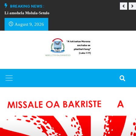
BREAKING NEWS :
Li amohela Molula-Setulo
THAPELO EA BA
August 9, 2026