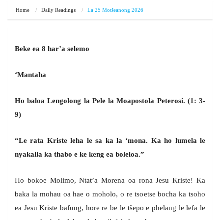
Home
Daily Readings
La 25 Motšeanong 2026
Beke ea 8 har’a selemo
‘Mantaha
Ho baloa Lengolong la Pele la Moapostola Peterosi. (1: 3-
9)
“Le rata Kriste leha le sa ka la ‘mona. Ka ho lumela le
nyakalla ka thabo e ke keng ea boleloa.”
Ho bokoe Molimo, Ntat’a Morena oa rona Jesu Kriste! Ka
baka la mohau oa hae o moholo, o re tsoetse bocha ka tsoho
ea Jesu Kriste bafung, hore re be le tšepo e phelang le lefa le