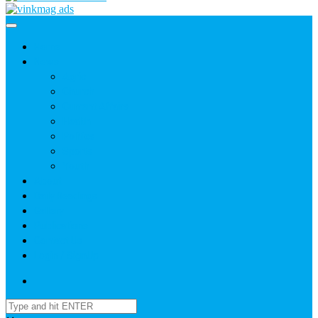
Home
News
Agric
Church
Current Affairs
Health
Politics
Sports
Youth
About
Daily Readings
Gallery
Publications
Contact Us
Login / SignUp