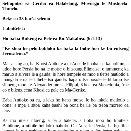
Sehopotso sa Cecilia ea Halalelang, Movirigo le Moshoela-
Tumelo.
Beke ea 33 har’a selemo
Labotšelela
Ho baloa Bukeng ea Pele ea Bo-Makabea. (6:1-13)
“Ke shoa ke pelo-bohloko ka baka la bobe boo ke bo entseng
Jerusalema.”
Matsatsing ao, ha Khosi Antioke a nts’a ea le linaha tse ka holimo, a
utloa hore Persia ho na le motse o bitsoang Elimaise, o tummeng ka
maruo a silvera le a gauda: le hore tempele ea moo e tletse matlotlo a
mangata e na le lithebe tsa gauda, liaparo tsa bosole le lihlomo tse
siiloeng moo ke Alexander mor’a Filippi, Khosi ea Makedonia, ‘me
eo e bileng eena Khosi ea pele ea Ma-Gerike.
Eaba Antioke oa ea, a leka ho hapa motse, le ho inkela matlotlo a
oona; a mpa a sitoa kaha baahi ba oona ba ile ba tseba morero oa
hae.
Ba mo imela ntoeng; a ba a baleha, a tloha moo ho khutlela
Babilone, a utloile bohloko haholo. O n’a sa le Persia, ha họ fihla
leqosa le mo tsebisang hore mabotho a neng a futuhetse naha ea