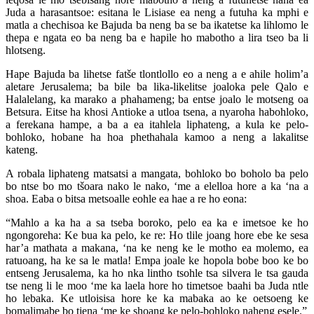
Juda a harasantsoe: esitana le Lisiase ea neng a futuha ka mphi e
matla a chechisoa ke Bajuda ba neng ba se ba ikatetse ka lihlomo le
thepa e ngata eo ba neng ba e hapile ho mabotho a lira tseo ba li
hlotseng.
Hape Bajuda ba lihetse fatše tlontlollo eo a neng a e ahile holim’a
aletare Jerusalema; ba bile ba lika-likelitse joaloka pele Qalo e
Halalelang, ka marako a phahameng; ba entse joalo le motseng oa
Betsura. Eitse ha khosi Antioke a utloa tsena, a nyaroha habohloko,
a ferekana hampe, a ba a ea itahlela liphateng, a kula ke pelo-
bohloko, hobane ha hoa phethahala kamoo a neng a lakalitse
kateng.
A robala liphateng matsatsi a mangata, bohloko bo boholo ba pelo
bo ntse bo mo tšoara nako le nako, ‘me a elelloa hore a ka ‘na a
shoa. Eaba o bitsa metsoalle eohle ea hae a re ho eona:
“Mahlo a ka ha a sa tseba boroko, pelo ea ka e imetsoe ke ho
ngongoreha: Ke bua ka pelo, ke re: Ho tlile joang hore ebe ke sesa
har’a mathata a makana, ‘na ke neng ke le motho ea molemo, ea
ratuoang, ha ke sa le matla! Empa joale ke hopola bobe boo ke bo
entseng Jerusalema, ka ho nka lintho tsohle tsa silvera le tsa gauda
tse neng li le moo ‘me ka laela hore ho timetsoe baahi ba Juda ntle
ho lebaka. Ke utloisisa hore ke ka mabaka ao ke oetsoeng ke
bomalimabe bo tjena ‘me ke shoang ke pelo-bohloko naheng esele.”