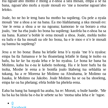
Ha ngoan’abo motho e mong a e-shoa a siea mosali, empa a se na
bana, ngoan’abo mofu a nyale mosali eo ‘me a tsosetse ngoan’abo
leloko.
Joale, ho ne ho le teng bara ba motho ba supileng. Oa pele a nyala
mosali ‘me a shoa a se na bana. Ea mo hlahlamang a nka mosali eo:
‘me le eena a shoa a se na ngoana; kamorao le oa boraro a etsa
joalo, ‘me ha eba joalo ho bona ba supileng: kaofela ba e-shoa ba sa
sia bana. Kamor’a bohle le eena mosali a shoa. Joale, mohla tsoho
ea bafu e tla ba mosali oa ofe ho bona, ha e le moo e n’e le mosali
oạ banna ba supileng?
Jesu a re ho bona: Bana ba lefatše lena b’a nyala ‘me b’a nyaloa:
empa ba tla fumanoa e le ba tšoanelang lefatše le tlang le tsoho ea
bafu, ba ke ke ba nyala leha e le ho nyaloa. Le hona ke bana ba
Molimo, kaha ba e-na le kabelo tsohong. Ha e le hore bafu ba tla
tsoha, Moshe le eena a le bontša joalo litabeng tsa sehlahla se
tukang, ha a re Morena ke Molimo oa Abrahama, le Molimo oa
Isaaka, le Molimo oa Jakobo. Joale Molimo ha se oa ba shoeleng,
empa ke oa ba phelang; efela bohle ba phelela eena.
Eaba ba bang ba bangoli ba araba, ba re: Moruti, u buile hantle. ‘Me
ha ba ka ba hlola ba e-ba le sebete sa ho ‘motsa taba leha e le ‘ngoe.
0
Facebook