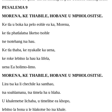
PESALEMA 9
MORENA, KE THABILE, HOBANE U MPHOLOSITSE.
Ke tla u boka ka pelo eohle ea ka, Morena,
ke tla phatlalatsa liketso tsohle
tse tsotehang tsa hau.
Ke tla thaba, ke nyakalle ka uena,
ke roke lebitso la hau ka lifela,
uena Ea holimo-limo.
MORENA, KE THABILE, HOBANE U MPHOLOSITSE.
Lira tsa ka li chechile ka santhao,
tsa soahlamana, tsa timela ha u hlaha.
U khalemetse lichaba, u timelitse ea khopo,
lebitso la bona u le hlakotse ho isa khale.