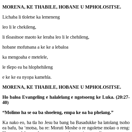
MORENA, KE THABILE, HOBANE U MPHOLOSITSE.
Lichaba li tloletse ka lemeneng
leo li le chekileng,
li tšoasitsoe maoto ke leraba leo li le chehileng,
hobane mofutsana a ke ke a lebaloa
ka mengoaha e metelele,
le tšepo ea ba hlophehileng
e ke ke ea nyopa kamehla.
MORENA, KE THABILE, HOBANE U MPHOLOSITSE.
Ho baloa Evangeling e halalelang e ngotsoeng ke Luka. (20:27-
40)
“Molimo ha se oa ba shoeleng, empa ke oa ba phelang.”
Ka nako eo, ha tla ho Jesu ba bang ba Basadukke ba latolang tsoho
ea bafu, ba ‘motsa, ba re: Moruti Moshe o re ngoletse molao o reng: