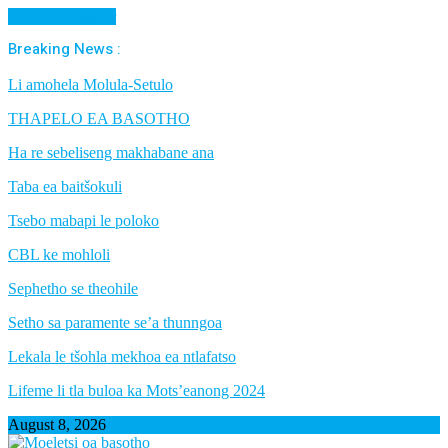
Cancel Preloader
Breaking News :
Li amohela Molula-Setulo
THAPELO EA BASOTHO
Ha re sebeliseng makhabane ana
Taba ea baitšokuli
Tsebo mabapi le poloko
CBL ke mohloli
Sephetho se theohile
Setho sa paramente se’a thunngoa
Lekala le tšohla mekhoa ea ntlafatso
Lifeme li tla buloa ka Mots’eanong 2024
August 8, 2026