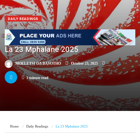
DAILY READINGS
La 23 Mphalane 2025
MOELETSI OA BASOTHO
October 23, 2025
21
3 minute read
Home
Daily Readings
La 23 Mphalane 2025