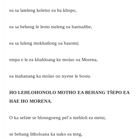
ea sa lateleng keletso ea ba khopo,
ea sa beheng le leoto tseleng ea baetsalibe,
ea sa luleng mokhatlong oa basomi;
empa e le ea khahloang ke molao oa Morena,
ea inahanang ka molao oo nyene le bosiu.
HO LEHLOHONOLO MOTHO EA BEHANG TŠEPO EA
HAE HO MORENA.
O ka sefate se hlonngoeng pel’a mehloli ea metsi,
se behang litholoana ka nako ea teng,