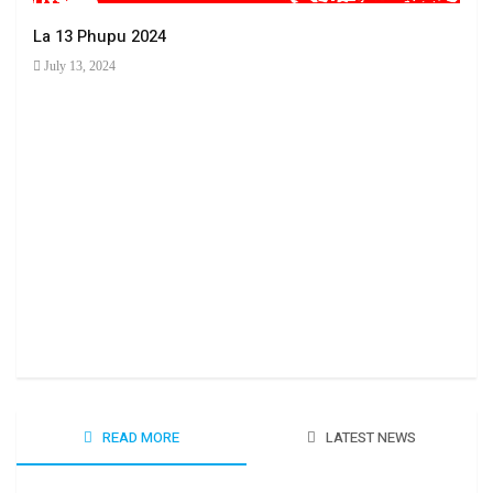
La 13 Phupu 2024
July 13, 2024
Ha 
June
READ MORE
LATEST NEWS