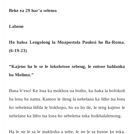
Beke ea 29 har’a selemo
Labone
Ho baloa Lengolong la Moapostola Paulosi ho Ba-Roma.
(6:19-23)
“Kajeno ha le se le lokolotsoe sebeng, le entsoe bahlanka
ba Molimo.”
Bana b’eso! Ke bua ka mokhoa oa botho, ka baka la bofokoli
ba lona ba nama. Kamoo le ileng la nehelana ka litho tsa lona
ho sebeletsa litšila le bokhopo, ho ea ho ile, le teng kajeno le
nehelane ka litho tsa lona ho sebeletsa toka boikhalaletsong.
Ha le ne le sa le makhoba a sebe, le ne le sa busoe ke toka.