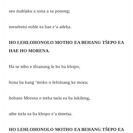
seo mahlaku a sona a sa poneng;
mesebetsi eohle ea hae e’a atleha.
HO LEHLOHONOLO MOTHO EA BEHANG TŠEPO EA
HAE HO MORENA.
Ha se ntho e tšoanang le ho ba khopo,
bona ba kang ‘moko o fefoloang ke moea;
hobane Morena o tseba tsela ea ba lokileng,
athe tsela ea ba khopo e’a timetsa.
HO LEHLOHONOLO MOTHO EA BEHANG TŠEPO EA