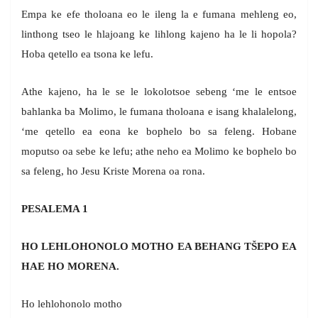
Empa ke efe tholoana eo le ileng la e fumana mehleng eo,
linthong tseo le hlajoang ke lihlong kajeno ha le li hopola?
Hoba qetello ea tsona ke lefu.
Athe kajeno, ha le se le lokolotsoe sebeng ‘me le entsoe
bahlanka ba Molimo, le fumana tholoana e isang khalalelong,
‘me qetello ea eona ke bophelo bo sa feleng. Hobane
moputso oa sebe ke lefu; athe neho ea Molimo ke bophelo bo
sa feleng, ho Jesu Kriste Morena oa rona.
PESALEMA 1
HO LEHLOHONOLO MOTHO EA BEHANG TŠEPO EA
HAE HO MORENA.
Ho lehlohonolo motho