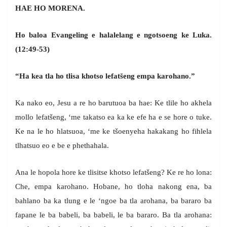
HAE HO MORENA.
Ho baloa Evangeling e halalelang e ngotsoeng ke Luka.
(12:49-53)
“Ha kea tla ho tlisa khotso lefatšeng empa karohano.”
Ka nako eo, Jesu a re ho barutuoa ba hae: Ke tlile ho akhela
mollo lefatšeng, ‘me takatso ea ka ke efe ha e se hore o tuke.
Ke na le ho hlatsuoa, ‘me ke tšoenyeha hakakang ho fihlela
tlhatsuo eo e be e phethahala.
Ana le hopola hore ke tlisitse khotso lefatšeng? Ke re ho lona:
Che, empa karohano. Hobane, ho tloha nakong ena, ba
bahlano ba ka tlung e le ‘ngoe ba tla arohana, ba bararo ba
fapane le ba babeli, ba babeli, le ba bararo. Ba tla arohana: