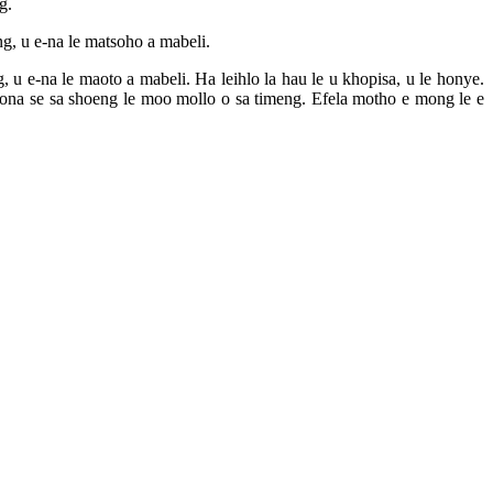
g.
g, u e-na le matsoho a mabeli.
 u e-na le maoto a mabeli. Ha leihlo la hau le u khopisa, u le honye.
ona se sa shoeng le moo mollo o sa timeng. Efela motho e mong le e