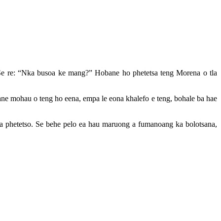
. Se re: “Nka busoa ke mang?” Hobane ho phetetsa teng Morena o tla
bane mohau o teng ho eena, empa le eona khalefo e teng, bohale ba hae
ng la phetetso. Se behe pelo ea hau maruong a fumanoang ka bolotsana,