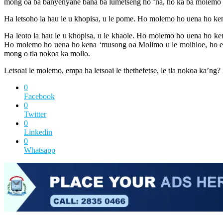
mong oa ba banyenyane bana ba lumetseng ho ‘na, ho ka ba molemo ho e
Ha letsoho la hau le u khopisa, u le pome. Ho molemo ho uena ho kena
Ha leoto la hau le u khopisa, u le khaole. Ho molemo ho uena ho kena
Ho molemo ho uena ho kena ‘musong oa Molimo u le moihloe, ho e-na
mong o tla nokoa ka mollo.
Letsoai le molemo, empa ha letsoai le thethefetse, le tla nokoa ka’ng? 
0
Facebook
0
Twitter
0
Linkedin
0
Whatsapp