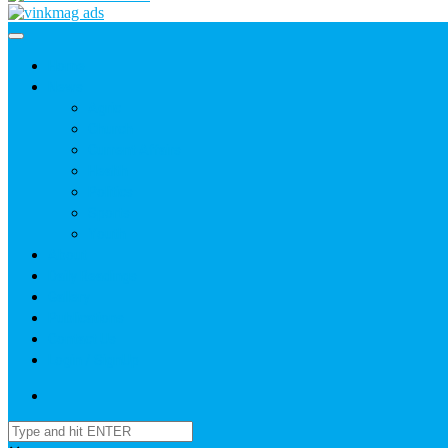
Home
News
Agric
Church
Current Affairs
Health
Politics
Sports
Youth
About
Daily Readings
Gallery
Publications
Contact Us
Login / SignUp