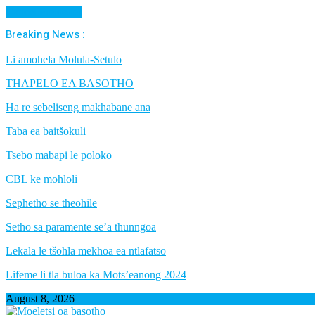
Cancel Preloader
Breaking News :
Li amohela Molula-Setulo
THAPELO EA BASOTHO
Ha re sebeliseng makhabane ana
Taba ea baitšokuli
Tsebo mabapi le poloko
CBL ke mohloli
Sephetho se theohile
Setho sa paramente se’a thunngoa
Lekala le tšohla mekhoa ea ntlafatso
Lifeme li tla buloa ka Mots’eanong 2024
August 8, 2026