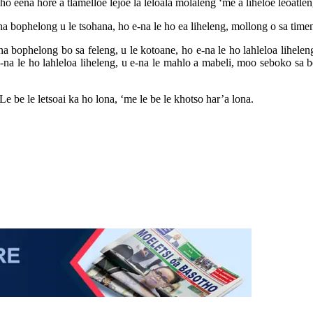
ena hore a tlamelloe lejoe la leloala molaleng ‘me a liheloe leoatlen
 bophelong u le tsohana, ho e-na le ho ea liheleng, mollong o sa timen
 bophelong bo sa feleng, u le kotoane, ho e-na le ho lahleloa liheleng,
 le ho lahleloa liheleng, u e-na le mahlo a mabeli, moo seboko sa b
Le be le letsoai ka ho lona, ‘me le be le khotso har’a lona.