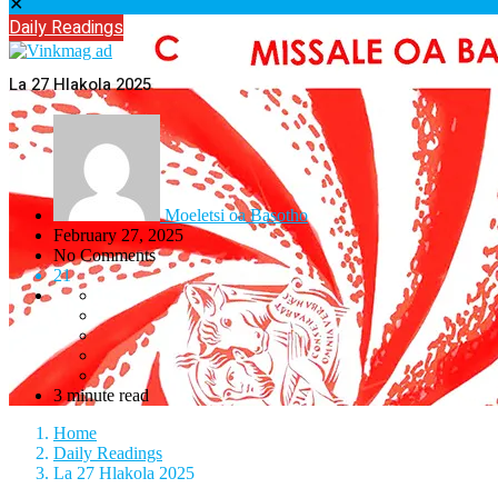
✕
Daily Readings
La 27 Hlakola 2025
Moeletsi oa Basotho
February 27, 2025
No Comments
21
3 minute read
Home
Daily Readings
La 27 Hlakola 2025