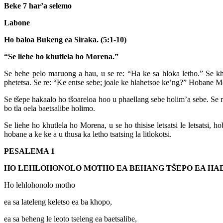
Beke 7 har’a selemo
Labone
Ho baloa Bukeng ea Siraka. (5:1-10)
“Se liehe ho khutlela ho Morena.”
Se behe pelo maruong a hau, u se re: “Ha ke sa hloka letho.” Se k
phetetsa. Se re: “Ke entse sebe; joale ke hlahetsoe ke’ng?” Hobane 
Se tšepe hakaalo ho tšoareloa hoo u phaellang sebe holim’a sebe. Se 
bo tla oela baetsalibe holimo.
Se liehe ho khutlela ho Morena, u se ho thisise letsatsi le letsatsi
hobane a ke ke a u thusa ka letho tsatsing la litlokotsi.
PESALEMA 1
HO LEHLOHONOLO MOTHO EA BEHANG TŠEPO EA HA
Ho lehlohonolo motho
ea sa lateleng keletso ea ba khopo,
ea sa beheng le leoto tseleng ea baetsalibe,