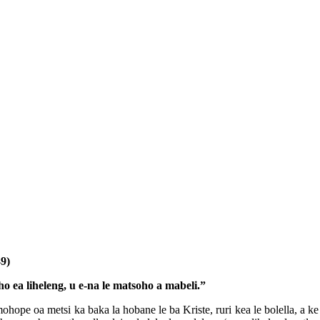
49)
 ea liheleng, u e-na le matsoho a mabeli.”
mohope oa metsi ka baka la hobane le ba Kriste, ruri kea le bolella, a 