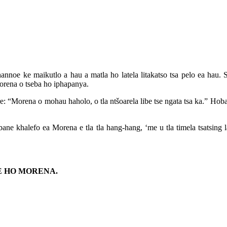
hannoe ke maikutlo a hau a matla ho latela litakatso tsa pelo ea hau
Morena o tseba ho iphapanya.
re: “Morena o mohau haholo, o tla ntšoarela libe tse ngata tsa ka.” Ho
, hobane khalefo ea Morena e tla tla hang-hang, ‘me u tla timela tsatsi
E HO MORENA.