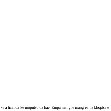
ke ke a haelloa ke moputso oa hae. Empa mang le mang ea tla khopisa e