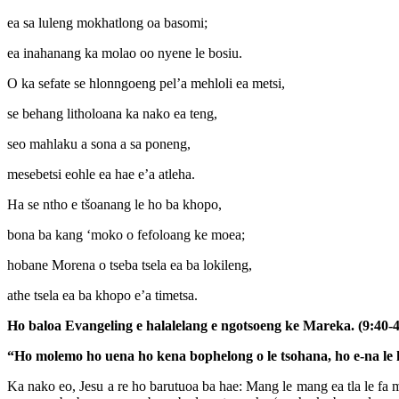
ea sa luleng mokhatlong oa basomi;
ea inahanang ka molao oo nyene le bosiu.
O ka sefate se hlonngoeng pel’a mehloli ea metsi,
se behang litholoana ka nako ea teng,
seo mahlaku a sona a sa poneng,
mesebetsi eohle ea hae e’a atleha.
Ha se ntho e tšoanang le ho ba khopo,
bona ba kang ‘moko o fefoloang ke moea;
hobane Morena o tseba tsela ea ba lokileng,
athe tsela ea ba khopo e’a timetsa.
Ho baloa Evangeling e halalelang e ngotsoeng ke Mareka. (9:40-
“Ho molemo ho uena ho kena bophelong o le tsohana, ho e-na le ho
Ka nako eo, Jesu a re ho barutuoa ba hae: Mang le mang ea tla le fa 