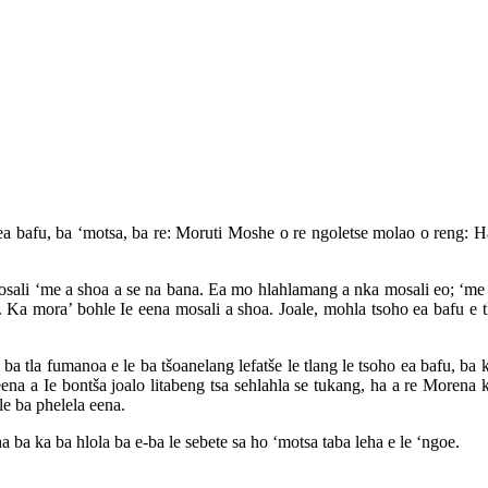
ea bafu, ba ‘motsa, ba re: Moruti Moshe o re ngoletse molao o reng: 
osali ‘me a shoa a se na bana. Ea mo hlahlamang a nka mosali eo; ‘me 
. Ka mora’ bohle Ie eena mosali a shoa. Joale, mohla tsoho ea bafu e 
ba tla fumanoa e le ba tšoanelang lefatše le tlang le tsoho ea bafu, b
 eena a Ie bontša joalo litabeng tsa sehlahla se tukang, ha a re Mor
e ba phelela eena.
a ba ka ba hlola ba e-ba le sebete sa ho ‘motsa taba leha e le ‘ngoe.