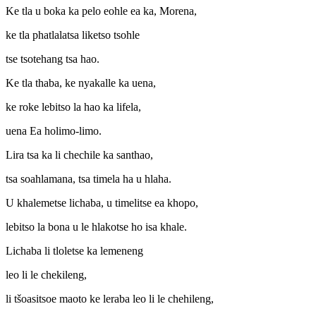
Ke tla u boka ka pelo eohle ea ka, Morena,
ke tla phatlalatsa liketso tsohle
tse tsotehang tsa hao.
Ke tla thaba, ke nyakalle ka uena,
ke roke lebitso la hao ka lifela,
uena Ea holimo-limo.
Lira tsa ka li chechile ka santhao,
tsa soahlamana, tsa timela ha u hlaha.
U khalemetse lichaba, u timelitse ea khopo,
lebitso la bona u le hlakotse ho isa khale.
Lichaba li tloletse ka lemeneng
leo li le chekileng,
li tšoasitsoe maoto ke leraba leo li le chehileng,