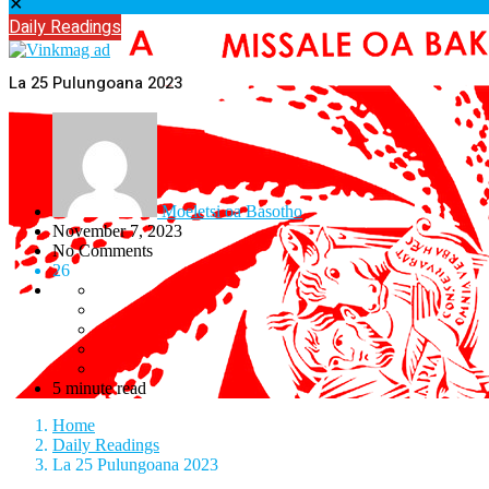
✕
Daily Readings
La 25 Pulungoana 2023
Moeletsi oa Basotho
November 7, 2023
No Comments
26
5 minute read
Home
Daily Readings
La 25 Pulungoana 2023