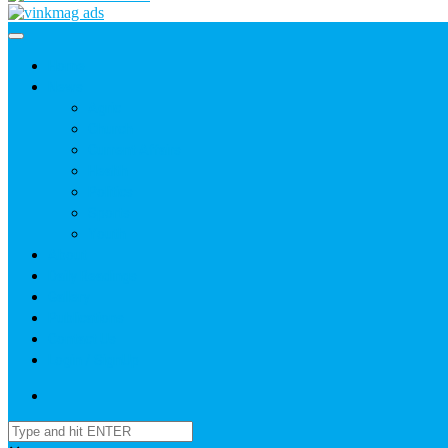
Home
News
Agric
Church
Current Affairs
Health
Politics
Sports
Youth
About
Daily Readings
Gallery
Publications
Contact Us
Login / SignUp