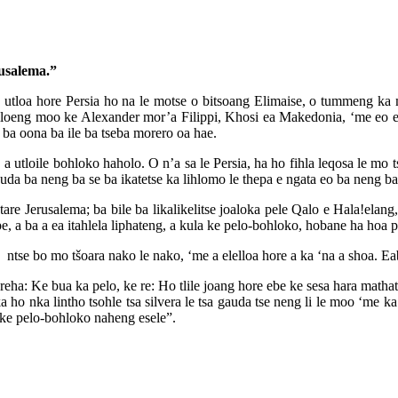
rusalema.”
a utloa hore Persia ho na le motse o bitsoang Elimaise, o tummeng ka m
e siiloeng moo ke Alexander mor’a Filippi, Khosi ea Makedonia, ‘me eo
 ba oona ba ile ba tseba morero oa hae.
a utloile bohloko haholo. O n’a sa le Persia, ha ho fihla leqosa le mo
uda ba neng ba se ba ikatetse ka lihlomo le thepa e ngata eo ba neng ba 
letare Jerusalema; ba bile ba likalikelitse joaloka pele Qalo e Hala!ela
, a ba a ea itahlela liphateng, a kula ke pelo-bohloko, hobane ha hoa 
tse bo mo tšoara nako le nako, ‘me a elelloa hore a ka ‘na a shoa. Eab
eha: Ke bua ka pelo, ke re: Ho tlile joang hore ebe ke sesa hara math
ho nka lintho tsohle tsa silvera le tsa gauda tse neng li le moo ‘me ka 
ke pelo-bohloko naheng esele”.