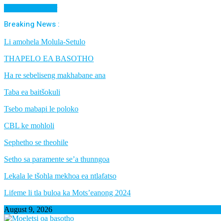
Cancel Preloader
Breaking News :
Li amohela Molula-Setulo
THAPELO EA BASOTHO
Ha re sebeliseng makhabane ana
Taba ea baitšokuli
Tsebo mabapi le poloko
CBL ke mohloli
Sephetho se theohile
Setho sa paramente se’a thunngoa
Lekala le tšohla mekhoa ea ntlafatso
Lifeme li tla buloa ka Mots’eanong 2024
August 9, 2026