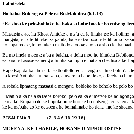
Labot
š
elela
Ho baloa Bukeng ea Pele ea Bo-Makabea (6,1-13)
“Ke shoa ke pelo-bohloko ka baka la bobe boo ke bo entseng Je
Matsatsing ao, ha Khosi Antioke a nts’a ea le linaha tse ka holimo, 
mangata, e na le lithebe tsa gauda, liaparo tsa bosole le lihlomo ts
ho hapa motse, le ho inkela matlotlo a oona; a mpa a sitoa ka ha baahi
Ba mo imela ntoeng; a ba a baleha, a tloha moo ho khutlela Babilone, 
esitana le Lisiase ea neng a futuha ka mphi e matla a chechisoa ke Baj
Hape Bajuda ba lihetse fatše tlontlollo eo a neng a e ahile holim’a a
ha khosi Antioke a utloa tsena, a nyaroha habohloko, a ferekana hampe
A robala liphateng matsatsi a mangata, bohloko bo boholo ba pelo bo n
“Mahlo a ka ha a sa tseba boroko, pelo ea ka e imetsoe ke ho ngongor
le matla! Empa joale ke hopola bobe boo ke bo entseng Jerusalema, ka 
ke ka mabaka ao ke oetsoeng ke bomalimabe bo tjena ‘me ke shoang 
PESALEMA 9 (2-3.4.6.16.19.16)
MORENA, KE THABILE, HOBANE U MPHOLOSITSE