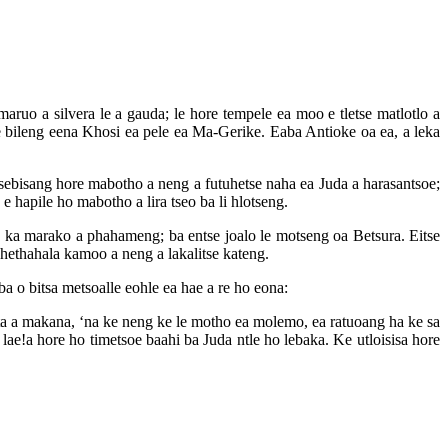
aruo a silvera le a gauda; le hore tempele ea moo e tletse matlotlo a
 e bileng eena Khosi ea pele ea Ma-Gerike. Eaba Antioke oa ea, a leka
 tsebisang hore mabotho a neng a futuhetse naha ea Juda a harasantsoe;
e hapile ho mabotho a lira tseo ba li hlotseng.
ng, ka marako a phahameng; ba entse joalo le motseng oa Betsura. Eitse
phethahala kamoo a neng a lakalitse kateng.
a o bitsa metsoalle eohle ea hae a re ho eona:
ata a makana, ‘na ke neng ke le motho ea molemo, ea ratuoang ha ke sa
lae!a hore ho timetsoe baahi ba Juda ntle ho lebaka. Ke utloisisa hore