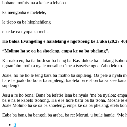
hobane mofutsana a ke ke a lebaloa
ka mengoaha e melelele,
le tšepo ea ba hlophehileng
e ke ke ea nyopa ka mehla
Ho baloa Evangeling e halalelang e ngotsoeng ke Luka (20,27-40)
“Molimo ha se oa ba shoeleng, empa ke oa ba phelang”.
Ka nako eo, ha tla ho Jesu ba bang ba Basadukke ba latolang tsoho 
ngoan’abo mofu a nyale mosali eo ‘me a tsosetse ngoan’abo leloko.
Joale, ho ne ho le teng bara ba motho ba supileng. Oa pele a nyala m
ha e-ba joalo ho bona ba supileng: kaofela ba e-shoa ba sa siee bana
supileng?
Jesu a re ho bona: Bana ba lefatše lena ba nyala ‘me ba nyaloa; empa 
ba e-na le kabelo tsohong. Ha e le hore bafu ba tla tsoha, Moshe le
Joale Molimo ha se oa ba shoeleng, empa ke oa ba phelang; efela bohl
Eaba ba bang ba bangoli ba araba, ba re: Moruti, u buile hantle. ‘Me h
0