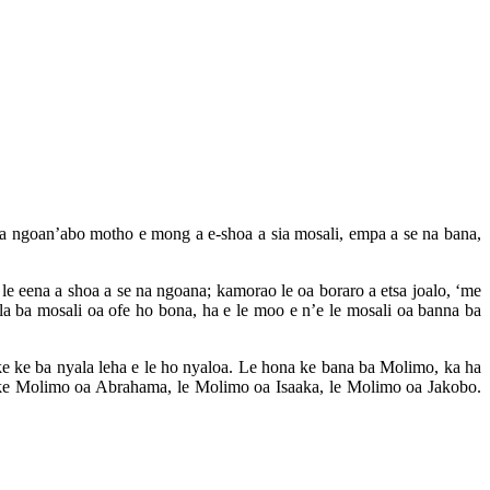
Ha ngoan’abo motho e mong a e-shoa a sia mosali, empa a se na bana,
le eena a shoa a se na ngoana; kamorao le oa boraro a etsa joalo, ‘me
tla ba mosali oa ofe ho bona, ha e le moo e n’e le mosali oa banna ba
a ke ke ba nyala leha e le ho nyaloa. Le hona ke bana ba Molimo, ka ha
ena ke Molimo oa Abrahama, le Molimo oa Isaaka, le Molimo oa Jakobo.