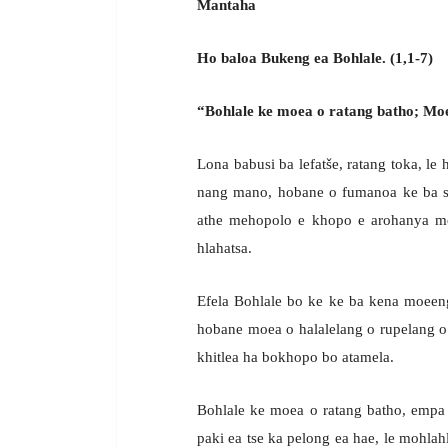
Mantaha
Ho baloa Bukeng ea Bohlale. (1,1-7)
“Bohlale ke moea o ratang batho; M
Lona babusi ba lefatše, ratang toka, le 
nang mano, hobane o fumanoa ke ba sa
athe mehopolo e khopo e arohanya mot
hlahatsa.
Efela Bohlale bo ke ke ba kena moeeng
hobane moea o halalelang o rupelang 
khitlea ha bokhopo bo atamela.
Bohlale ke moea o ratang batho, empa
paki ea tse ka pelong ea hae, le mohlah