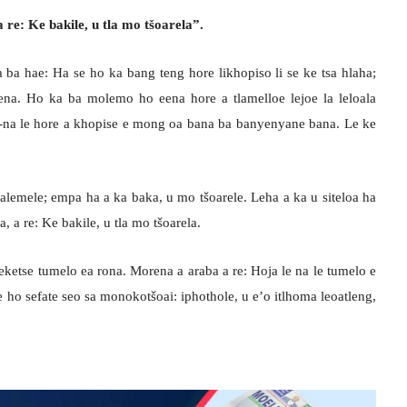
a re: Ke bakile, u tla mo tšoarela”.
 hae: Ha se ho ka bang teng hore likhopiso li se ke tsa hlaha;
na. Ho ka ba molemo ho eena hore a tlamelloe lejoe la leloala
e-na le hore a khopise e mong oa bana ba banyenyane bana. Le ke
mele; empa ha a ka baka, u mo tšoarele. Leha a ka u siteloa ha
, a re: Ke bakile, u tla mo tšoarela.
se tumelo ea rona. Morena a araba a re: Hoja le na le tumelo e
re ho sefate seo sa monokotšoai: iphothole, u e’o itlhoma leoatleng,