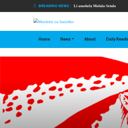
BREAKING NEWS :
Li amohela Molula-Setulo
Home
News
About
Daily Read