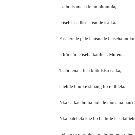
tsa ho tsamaea le ho phomola,
u tsebisisa litsela tsohle tsa ka.
E ee ere le pele lentsoe le betseha mol
u b’u s’u le tseba kaofela, Morena.
Tsebo ena e feta kutloisiso ea ka,
e tebile hoo ke sitoang ho e fihlela.
Nka ea kae ho ba hole le moea oa hao?
Nka balehela kae ho ba hole le sefahleh
Leha nka nyolohela maholimong, u ten