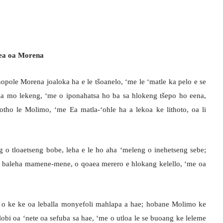
oea oa Morena
hopole Morena joaloka ha e le tšoanelo, ‘me le ‘matle ka pelo e se
 mo lekeng, ‘me o iponahatsa ho ba sa hlokeng tšepo ho eena,
ho le Molimo, ‘me Ea matla-‘ohle ha a lekoa ke lithoto, oa li
 o tloaetseng bobe, leha e le ho aha ‘meleng o inehetseng sebe;
o baleha mamene-mene, o qoaea merero e hlokang kelello, ‘me oa
 o ke ke oa leballa monyefoli mahlapa a hae; hobane Molimo ke
lobi oa ‘nete oa sefuba sa hae, ‘me o utloa le se buoang ke leleme