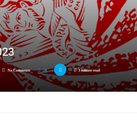
023
No Comments
28
3 minute read