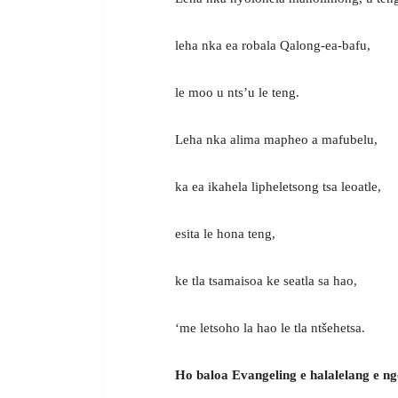
leha nka ea robala Qalong-ea-bafu,
le moo u nts’u le teng.
Leha nka alima mapheo a mafubelu,
ka ea ikahela lipheletsong tsa leoatle,
esita le hona teng,
ke tla tsamaisoa ke seatla sa hao,
‘me letsoho la hao le tla ntšehetsa.
Ho baloa Evangeling e halalelang e ng