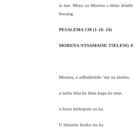
la hae. Moea oa Morena o tletse lefatše
buoang.
PESALEMA 138 (1-10. 24)
MORENA NTSAMAISE TSELENG E
Morena, u ntlhahlobile ‘me ua ntseba,
u tseba leha ke lutse kapa ke eme,
u bona mehopolo ea ka.
U lekantse linako tsa ka