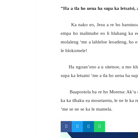
“Ha a tla ho uena ha supa ka letsatsi, 
Ka nako eo, Jesu a re ho barutuoa ba
empa ho malimabe eo li hlahang ka ee
molaleng ‘me a lahleloe leoatleng, ho 
le hlokomele!
Ha ngoan’eno a u sitetsoe, u mo khale
supa ka letsatsi ‘me a tla ho uena ha supa
Baapostola ba re ho Morena: Ak’u eket
ka ka tlhaku ea mosetareta, le ne le ka 
‘me se ne se ka le mamela.