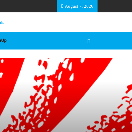
EA BASOTHO
August 7, 2026
gnUp