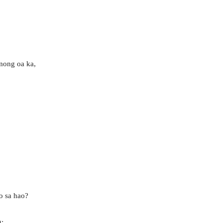
omong oa ka,
o sa hao?
g;