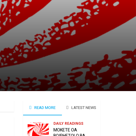
READ MORE
LATEST NEWS
DAILY READINGS
MOKETE OA
BOIPHETOLO BA