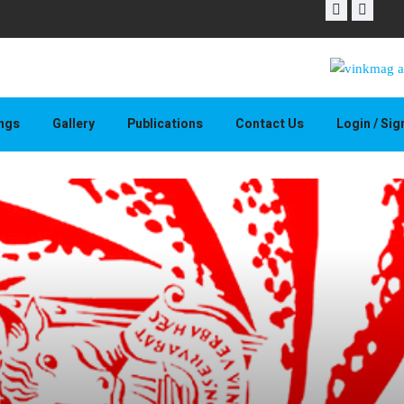
THAPELO 
ings
Gallery
Publications
Contact Us
Login / Si