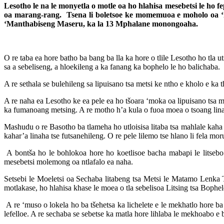
Lesotho le na le monyetla o motle oa ho hlahisa mesebetsi le ho f
oa marang-rang. Tsena li boletsoe ke momemuoa e moholo oa 
‘Manthabiseng Maseru, ka la 13 Mphalane monongoaha.
O re taba ea hore batho ba bang ba lla ka hore o tlile Lesotho ho tla u
sa a sebeliseng, a hloekileng a ka fanang ka bophelo le ho balichaba.
A re sethala se bulehileng sa lipuisano tsa metsi ke ntho e kholo e ka t
A re naha ea Lesotho ke ea pele ea ho tšoara ‘moka oa lipuisano tsa m
ka fumanoang metsing. A re motho h’a kula o fuoa moea o tsoang linah
Mashudu o re Basotho ba tlameha ho utloisisa litaba tsa mahlale kaha 
kahar’a linaha tse futsanehileng. O re pele lilemo tse hlano li fela mo
A bontša ho le bohlokoa hore ho koetlisoe bacha mabapi le litsebo t
mesebetsi molemong oa ntlafalo ea naha.
Setsebi le Moeletsi oa Sechaba litabeng tsa Metsi le Matamo Lenka T
motlakase, ho hlahisa khase le moea o tla sebelisoa Litsing tsa Bophe
A re ‘muso o lokela ho ba tšehetsa ka lichelete e le mekhatlo hore b
lefelloe. A re sechaba se sebetse ka matla hore lihlaba le mekhoabo e