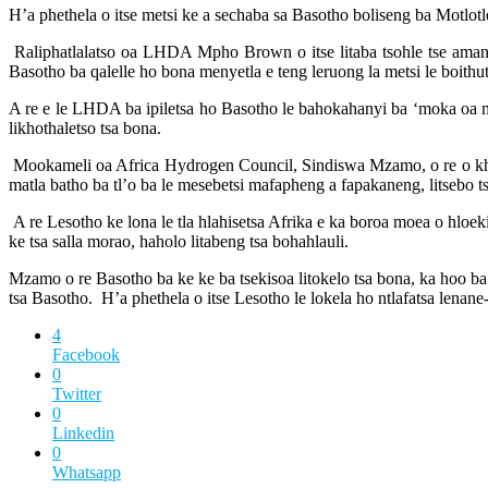
H’a phethela o itse metsi ke a sechaba sa Basotho boliseng ba Motlotlehi
Raliphatlalatso oa LHDA Mpho Brown o itse litaba tsohle tse aman
Basotho ba qalelle ho bona menyetla e teng leruong la metsi le boith
A re e le LHDA ba ipiletsa ho Basotho le bahokahanyi ba ‘moka oa mof
likhothaletso tsa bona.
Mookameli oa Africa Hydrogen Council, Sindiswa Mzamo, o re o khotsof
matla batho ba tl’o ba le mesebetsi mafapheng a fapakaneng, litsebo tse 
A re Lesotho ke lona le tla hlahisetsa Afrika e ka boroa moea o hloekil
ke tsa salla morao, haholo litabeng tsa bohahlauli.
Mzamo o re Basotho ba ke ke ba tsekisoa litokelo tsa bona, ka hoo ba fu
tsa Basotho. H’a phethela o itse Lesotho le lokela ho ntlafatsa lenane
4
Facebook
0
Twitter
0
Linkedin
0
Whatsapp