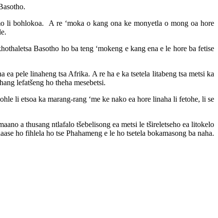
 Basotho.
emo li bohlokoa. A re ‘moka o kang ona ke monyetla o mong oa hore
le.
khothaletsa Basotho ho ba teng ‘mokeng e kang ena e le hore ba fetise
 pele linaheng tsa Afrika. A re ha e ka tsetela litabeng tsa metsi ka
lahang lefatšeng ho theha mesebetsi.
ohle li etsoa ka marang-rang ‘me ke nako ea hore linaha li fetohe, li se
aano a thusang ntlafalo tšebelisong ea metsi le tšireletseho ea litokelo
 tlaase ho fihlela ho tse Phahameng e le ho tsetela bokamasong ba naha.