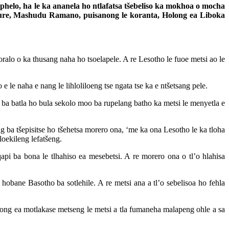
Bophelo, ha le ka ananela ho ntlafatsa tšebeliso ka mokhoa o mocha
ure, Mashudu Ramano, puisanong le koranta, Holong ea Liboka
moralo o ka thusang naha ho tsoelapele. A re Lesotho le fuoe metsi ao le
e le naha e nang le lihloliloeng tse ngata tse ka e ntšetsang pele.
e ba batla ho bula sekolo moo ba rupelang batho ka metsi le menyetla e
g ba tšepisitse ho tšehetsa morero ona, ‘me ka ona Lesotho le ka tloha
loekileng lefatšeng.
api ba bona le tlhahiso ea mesebetsi. A re morero ona o tl’o hlahisa
obane Basotho ba sotlehile. A re metsi ana a tl’o sebelisoa ho fehla
tsong ea motlakase metseng le metsi a tla fumaneha malapeng ohle a sa