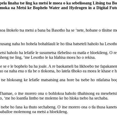
epela linaha tse ling ka metsi le moea o ka sebelisoang Litsing tsa 
‘moka oa Metsi ke Bophelo Water and Hydrogen in a Digital Fut
tsoa litokelo tsa metsi a bana ba Basotho ha se ‘nete, hobane o tlisitse 
husang naha ho hohela bohahlauli le ho tlisa batseteli haholo ha Lesotho 
etsi haholo ha lefatše le susumetsa tšebeliso ea matla e hloekileng. O r
eng tse ling, ‘me Lesotho le ka hlahisa moea ho o rekisa.
e se e le bophelo ba ha joale. A re baokameli ba likhoebo tse fapakanen
ruo oa naha ena o tla be o tlokoma, ho latela tlhoko ea moea le khase e h
se hlokoang ke lefatše matsatsing ana hore ba tsebe ho ntlafatsa boq
hamae, o itse morero ona o bohlokoa haholo tlhahisong ea mesebetsi h
lo, ‘me ho loantša lintho tse molemo ke ho hloka tsebo ha sechaba.
a tsebe ho fana ka thuto sechabeng. O itse morero ona o tla thusa kane
 baballoe molemong oa metsi a hloekileng.