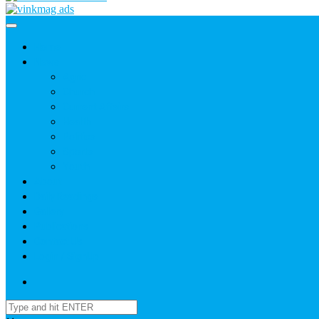
Home
News
Agric
Church
Current Affairs
Health
Politics
Sports
Youth
About
Daily Readings
Gallery
Publications
Contact Us
Login / SignUp