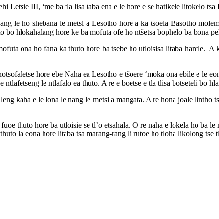
 Letsie III, ‘me ba tla lisa taba ena e le hore e se hatikele litokelo tsa
ang le ho shebana le metsi a Lesotho hore a ka tsoela Basotho mol
uto bo hlokahalang hore ke ba mofuta ofe ho ntšetsa bophelo ba bona pe
uta ona ho fana ka thuto hore ba tsebe ho utloisisa litaba hantle. A 
aletse hore ebe Naha ea Lesotho e tšoere ‘moka ona ebile e le eona ea
ntlafetseng le ntlafalo ea thuto. A re e boetse e tla tlisa botseteli bo h
eng kaha e le lona le nang le metsi a mangata. A re hona joale lintho ts
oe thuto hore ba utloisie se tl’o etsahala. O re naha e lokela ho ba le m
-thuto la eona hore litaba tsa marang-rang li rutoe ho tloha likolong tse