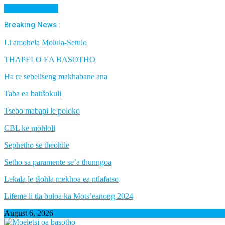
Cancel Preloader
Breaking News :
Li amohela Molula-Setulo
THAPELO EA BASOTHO
Ha re sebeliseng makhabane ana
Taba ea baitšokuli
Tsebo mabapi le poloko
CBL ke mohloli
Sephetho se theohile
Setho sa paramente se’a thunngoa
Lekala le tšohla mekhoa ea ntlafatso
Lifeme li tla buloa ka Mots’eanong 2024
August 6, 2026