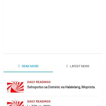
Ha 
June
READ MORE
LATEST NEWS
DAILY READINGS
Sehopotso sa Dominic ea Halalelang, Moprista.
DAILY READINGS