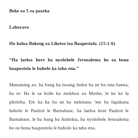
Beke ea 5 ea paseka
Laboraro
Ho baloa Bukeng ea Liketso tsa Baapostola. (15:1-6)
“Ha laeloa hore ba nyolohele Jerusalema ho ea bona
baapostola le baholo ka taba ena.”
Matsatsing ao, ba bang ba tsoang Judea ba ne ba ruta baena,
ba re: Ha le sa bolle ka mokhoa oa Moshe, le ke ke la
pholoha. Ere ka ha ba ne ba tsekisana ‘me ba fapakana
haholo le Paulosi le Barnabase, ha laeloa hore Paulosi le
Barnabase, le ba bang ba Antiokia, ba nyolohele Jerusalema
ho ea bona baapostola le baholo ka taba ena.