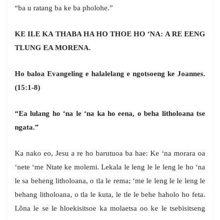
“ba u ratang ba ke ba pholohe.”
KE ILE KA THABA HA HO THOE HO ‘NA: A RE EENG
TLUNG EA MORENA.
Ho baloa Evangeling e halalelang e ngotsoeng ke Joannes.
(15:1-8)
“Ea lulang ho ‘na le ‘na ka ho eena, o beha litholoana tse
ngata.”
Ka nako eo, Jesu a re ho barutuoa ba hae: Ke ‘na morara oa
‘nete ‘me Ntate ke molemi. Lekala le leng le le leng le ho ‘na
le sa beheng litholoana, o tla le rema; ‘me le leng le le leng le
behang litholoana, o tla le kuta, le tle le behe haholo ho feta.
Lõna le se le hloekisitsoe ka molaetsa oo ke le tsebisitseng