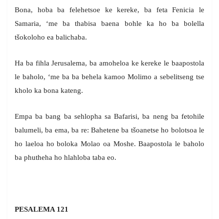
Bona, hoba ba felehetsoe ke kereke, ba feta Fenicia le
Samaria, ‘me ba thabisa baena bohle ka ho ba bolella
tšokoloho ea balichaba.
Ha ba fihla Jerusalema, ba amoheloa ke kereke le baapostola
le baholo, ‘me ba ba behela kamoo Molimo a sebelitseng tse
kholo ka bona kateng.
Empa ba bang ba sehlopha sa Bafarisi, ba neng ba fetohile
balumeli, ba ema, ba re: Bahetene ba tšoanetse ho bolotsoa le
ho laeloa ho boloka Molao oa Moshe. Baapostola le baholo
ba phutheha ho hlahloba taba eo.
PESALEMA 121