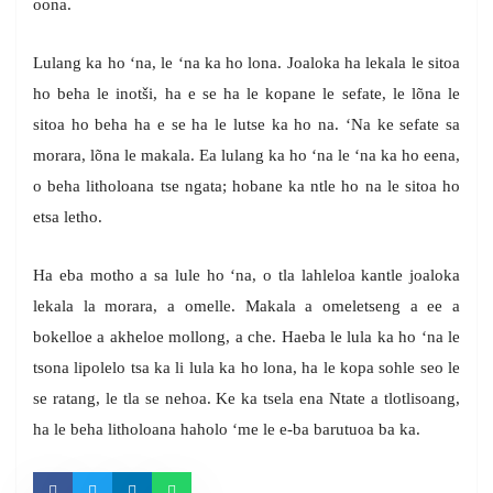
oona.
Lulang ka ho ‘na, le ‘na ka ho lona. Joaloka ha lekala le sitoa
ho beha le inotši, ha e se ha le kopane le sefate, le lõna le
sitoa ho beha ha e se ha le lutse ka ho na. ‘Na ke sefate sa
morara, lõna le makala. Ea lulang ka ho ‘na le ‘na ka ho eena,
o beha litholoana tse ngata; hobane ka ntle ho na le sitoa ho
etsa letho.
Ha eba motho a sa lule ho ‘na, o tla lahleloa kantle joaloka
lekala la morara, a omelle. Makala a omeletseng a ee a
bokelloe a akheloe mollong, a che. Haeba le lula ka ho ‘na le
tsona lipolelo tsa ka li lula ka ho lona, ha le kopa sohle seo le
se ratang, le tla se nehoa. Ke ka tsela ena Ntate a tlotlisoang,
ha le beha litholoana haholo ‘me le e-ba barutuoa ba ka.