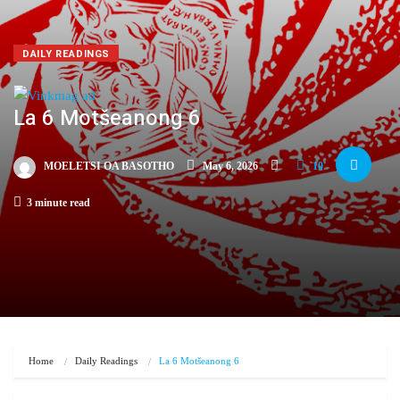
DAILY READINGS
La 6 Motšeanong 6
MOELETSI OA BASOTHO
May 6, 2026
10
3 minute read
Home
Daily Readings
La 6 Motšeanong 6