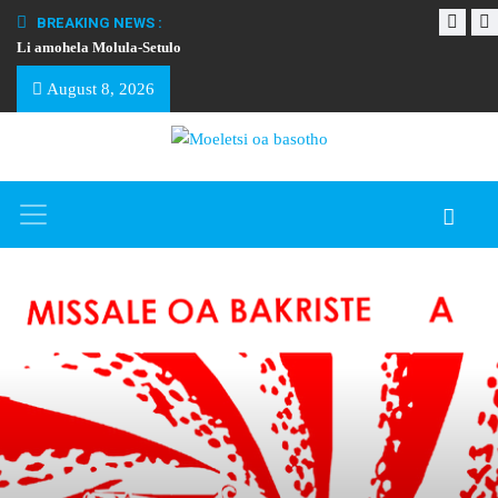
BREAKING NEWS :
Li amohela Molula-Setulo
THAPELO EA BA
August 8, 2026