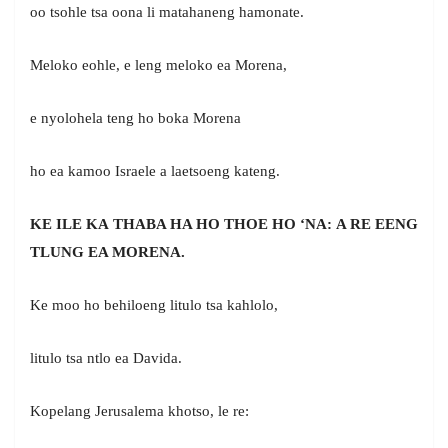
oo tsohle tsa oona li matahaneng hamonate.
Meloko eohle, e leng meloko ea Morena,
e nyolohela teng ho boka Morena
ho ea kamoo Israele a laetsoeng kateng.
KE ILE KA THABA HA HO THOE HO ‘NA: A RE EENG
TLUNG EA MORENA.
Ke moo ho behiloeng litulo tsa kahlolo,
litulo tsa ntlo ea Davida.
Kopelang Jerusalema khotso, le re: