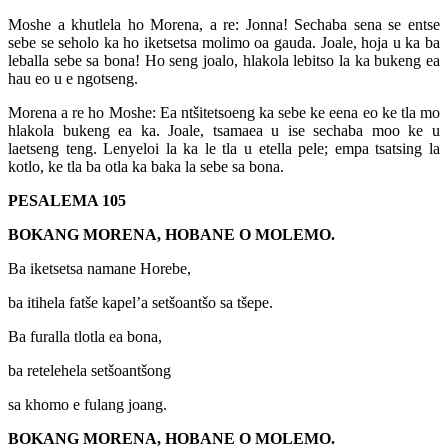
Moshe a khutlela ho Morena, a re: Jonna! Sechaba sena se entse
sebe se seholo ka ho iketsetsa molimo oa gauda. Joale, hoja u ka ba
leballa sebe sa bona! Ho seng joalo, hlakola lebitso la ka bukeng ea
hau eo u e ngotseng.
Morena a re ho Moshe: Ea ntšitetsoeng ka sebe ke eena eo ke tla mo
hlakola bukeng ea ka. Joale, tsamaea u ise sechaba moo ke u
laetseng teng. Lenyeloi la ka le tla u etella pele; empa tsatsing la
kotlo, ke tla ba otla ka baka la sebe sa bona.
PESALEMA 105
BOKANG MORENA, HOBANE O MOLEMO.
Ba iketsetsa namane Horebe,
ba itihela fatše kapel’a setšoantšo sa tšepe.
Ba furalla tlotla ea bona,
ba retelehela setšoantšong
sa khomo e fulang joang.
BOKANG MORENA, HOBANE O MOLEMO.