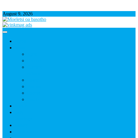
August 9, 2026
Home
News
Agric
Church
Current
Affairs
Health
Politics
Sports
Youth
About
Daily
Readings
Gallery
Publications