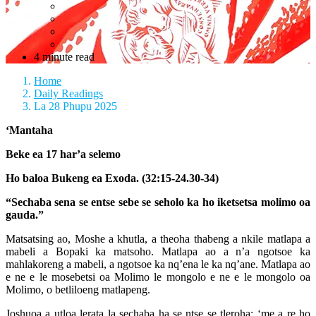
4 minute read
Home
Daily Readings
La 28 Phupu 2025
‘Mantaha
Beke ea 17 har’a selemo
Ho baloa Bukeng ea Exoda. (32:15-24.30-34)
“Sechaba sena se entse sebe se seholo ka ho iketsetsa molimo oa
gauda.”
Matsatsing ao, Moshe a khutla, a theoha thabeng a nkile matlapa a
mabeli a Bopaki ka matsoho. Matlapa ao a n’a ngotsoe ka
mahlakoreng a mabeli, a ngotsoe ka nq’ena le ka nq’ane. Matlapa ao
e ne e le mosebetsi oa Molimo le mongolo e ne e le mongolo oa
Molimo, o betliloeng matlapeng.
Joshuoa a utloa lerata la sechaba ha se ntse se tleroha; ‘me a re ho