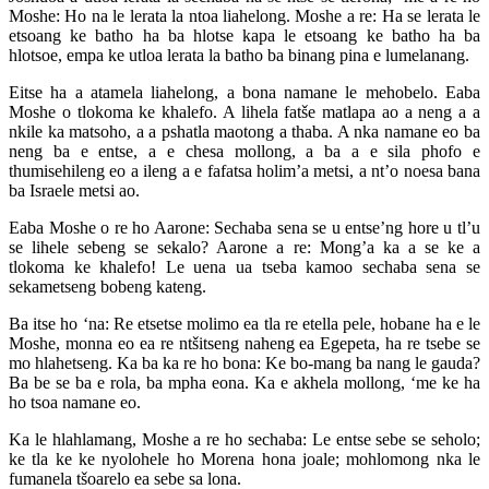
Moshe: Ho na le lerata la ntoa liahelong. Moshe a re: Ha se lerata le
etsoang ke batho ha ba hlotse kapa le etsoang ke batho ha ba
hlotsoe, empa ke utloa lerata la batho ba binang pina e lumelanang.
Eitse ha a atamela liahelong, a bona namane le mehobelo. Eaba
Moshe o tlokoma ke khalefo. A lihela fatše matlapa ao a neng a a
nkile ka matsoho, a a pshatla maotong a thaba. A nka namane eo ba
neng ba e entse, a e chesa mollong, a ba a e sila phofo e
thumisehileng eo a ileng a e fafatsa holim’a metsi, a nt’o noesa bana
ba Israele metsi ao.
Eaba Moshe o re ho Aarone: Sechaba sena se u entse’ng hore u tl’u
se lihele sebeng se sekalo? Aarone a re: Mong’a ka a se ke a
tlokoma ke khalefo! Le uena ua tseba kamoo sechaba sena se
sekametseng bobeng kateng.
Ba itse ho ‘na: Re etsetse molimo ea tla re etella pele, hobane ha e le
Moshe, monna eo ea re ntšitseng naheng ea Egepeta, ha re tsebe se
mo hlahetseng. Ka ba ka re ho bona: Ke bo-mang ba nang le gauda?
Ba be se ba e rola, ba mpha eona. Ka e akhela mollong, ‘me ke ha
ho tsoa namane eo.
Ka le hlahlamang, Moshe a re ho sechaba: Le entse sebe se seholo;
ke tla ke ke nyolohele ho Morena hona joale; mohlomong nka le
fumanela tšoarelo ea sebe sa lona.