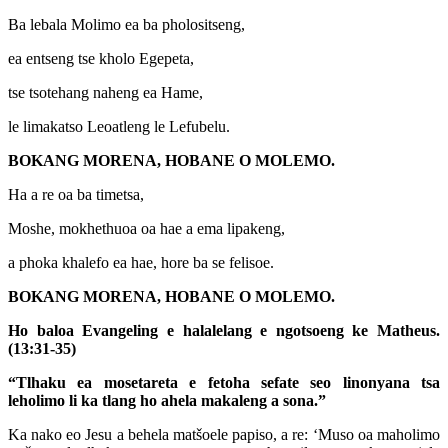
Ba lebala Molimo ea ba pholositseng,
ea entseng tse kholo Egepeta,
tse tsotehang naheng ea Hame,
le limakatso Leoatleng le Lefubelu.
BOKANG MORENA, HOBANE O MOLEMO.
Ha a re oa ba timetsa,
Moshe, mokhethuoa oa hae a ema lipakeng,
a phoka khalefo ea hae, hore ba se felisoe.
BOKANG MORENA, HOBANE O MOLEMO.
Ho baloa Evangeling e halalelang e ngotsoeng ke Matheus.
(13:31-35)
“Tlhaku ea mosetareta e fetoha sefate seo linonyana tsa
leholimo li ka tlang ho ahela makaleng a sona.”
Ka nako eo Jesu a behela matšoele papiso, a re: ‘Muso oa maholimo