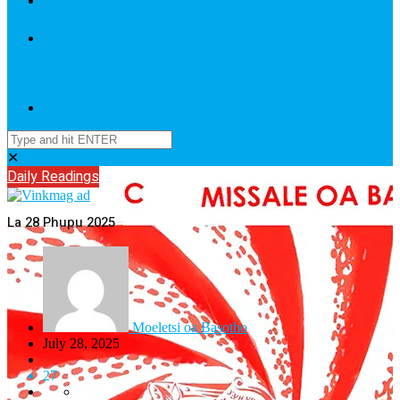
Contact
Us
Login
/
SignUp
✕
Daily Readings
La 28 Phupu 2025
Moeletsi oa Basotho
July 28, 2025
27