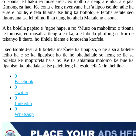
o tšoana le tlhaku ea mosetareta, eo motho a ileng a e nka, a e jala
tšimong ea hae. Ke eona e leng nyenyane har’a lipeo tsohle; athe ha
e se e holile, e feta litlama tse ling ka boholo, e fetoha sefate seo
linonyana tsa leholimo li ka tlang ho ahela Makaleng a sona.
A ba bolella papiso e ‘ngoe hape, a re: ‘Muso oa maholimo o tšoana
le tomoso, eo mosali a ileng a e nka, a e lubella phofong ea koro e
tekanyo li tharo, ho fihlela hlama e lomoseha kaofela.
Tseo tsohle Jesu a li bolella matšoele ka lipapiso, o ne a sa a bolelle
letho ha e se ka lipapiso; ho tle ho phethahale se neng se ile sa
boleloa ke moprofeta ha a re: Ke tla ahlamisa molomo ke bue ka
lipapiso, ke phatlalatse tse patehileng ha esale lefatše le thehiloe.
0
Facebook
0
Twitter
0
Linkedin
0
Whatsapp