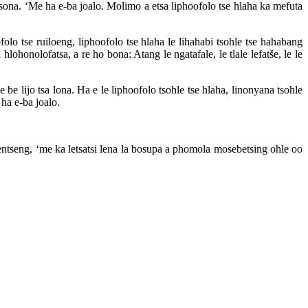
 tsona. ‘Me ha e-ba joalo. Molimo a etsa liphoofolo tse hlaha ka mefuta
folo tse ruiloeng, liphoofolo tse hlaha le lihahabi tsohle tse hahabang
honolofatsa, a re ho bona: Atang le ngatafale, le tlale lefatše, le le
 be lijo tsa lona. Ha e le liphoofolo tsohle tse hlaha, linonyana tsohle
 ha e-ba joalo.
entseng, ‘me ka letsatsi lena la bosupa a phomola mosebetsing ohle oo