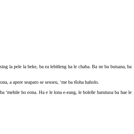
ing la pele la beke, ba ea lebitleng ha le chaba. Ba ne ba buisana, ba
etona, a apere seaparo se sesoeu, ‘me ba tšoha haholo.
a ‘mehile ho eona. Ha e le lona e-eang, le bolelle barutuoa ba hae le