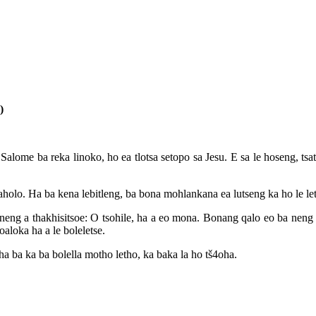
)
alome ba reka linoko, ho ea tlotsa setopo sa Jesu. E sa le hoseng, tsats
o haholo. Ha ba kena lebitleng, ba bona mohlankana ea lutseng ka ho le l
eng a thakhisitsoe: O tsohile, ha a eo mona. Bonang qalo eo ba neng b
oaloka ha a le boleletse.
ha ba ka ba bolella motho letho, ka baka la ho tš4oha.