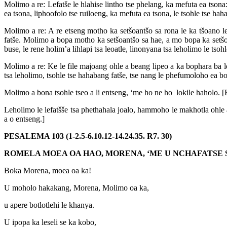
Molimo a re: Lefatše le hlahise lintho tse phelang, ka mefuta ea tsona
ea tsona, liphoofolo tse ruiloeng, ka mefuta ea tsona, le tsohle tse ha
Molimo a re: A re etseng motho ka setšoantšo sa rona le ka tšoano le r
fatše. Molimo a bopa motho ka setšoantšo sa hae, a mo bopa ka setšoan
buse, le rene holim’a lihlapi tsa leoatle, linonyana tsa leholimo le tsoh
Molimo a re: Ke le file majoang ohle a beang lipeo a ka bophara ba lefa
tsa leholimo, tsohle tse hahabang fatše, tse nang le phefumoloho ea bophe
Molimo a bona tsohle tseo a li entseng, ‘me ho ne ho lokile haholo. [Ea
Leholimo le lefatšše tsa phethahala joalo, hammoho le makhotla ohle 
a o entseng.]
PESALEMA 103 (1-2.5-6.10.12-14.24.35. R7. 30)
ROMELA MOEA OA HAO, MORENA, ‘ME U NCHAFATSE 
Boka Morena, moea oa ka!
U moholo hakakang, Morena, Molimo oa ka,
u apere botlotlehi le khanya.
U ipopa ka leseli se ka kobo,