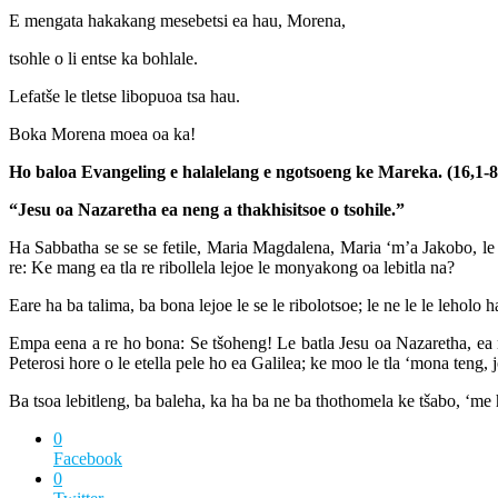
E mengata hakakang mesebetsi ea hau, Morena,
tsohle o li entse ka bohlale.
Lefatše le tletse libopuoa tsa hau.
Boka Morena moea oa ka!
Ho baloa Evangeling e halalelang e ngotsoeng ke Mareka. (16,1-8
“Jesu oa Nazaretha ea neng a thakhisitsoe o tsohile.”
Ha Sabbatha se se se fetile, Maria Magdalena, Maria ‘m’a Jakobo, le S
re: Ke mang ea tla re ribollela lejoe le monyakong oa lebitla na?
Eare ha ba talima, ba bona lejoe le se le ribolotsoe; le ne le le lehol
Empa eena a re ho bona: Se tšoheng! Le batla Jesu oa Nazaretha, ea n
Peterosi hore o le etella pele ho ea Galilea; ke moo le tla ‘mona teng, j
Ba tsoa lebitleng, ba baleha, ka ha ba ne ba thothomela ke tšabo, ‘me 
0
Facebook
0