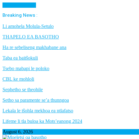
Cancel Preloader
Breaking News :
Li amohela Molula-Setulo
THAPELO EA BASOTHO
Ha re sebeliseng makhabane ana
Taba ea baitšokuli
Tsebo mabapi le poloko
CBL ke mohloli
Sephetho se theohile
Setho sa paramente se’a thunngoa
Lekala le tšohla mekhoa ea ntlafatso
Lifeme li tla buloa ka Mots’eanong 2024
August 6, 2026