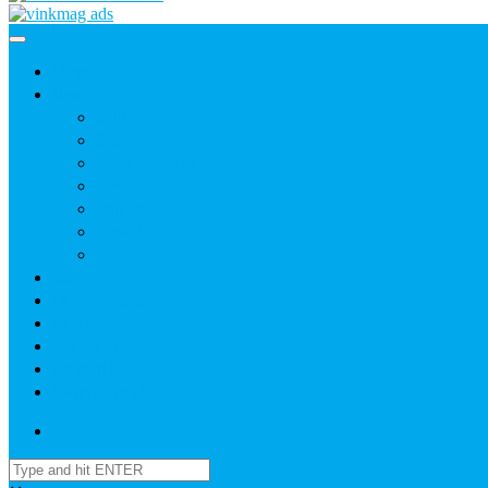
Home
News
Agric
Church
Current Affairs
Health
Politics
Sports
Youth
About
Daily Readings
Gallery
Publications
Contact Us
Login / SignUp