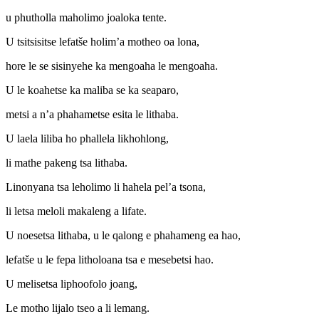
u phutholla maholimo joaloka tente.
U tsitsisitse lefatše holim’a motheo oa lona,
hore le se sisinyehe ka mengoaha le mengoaha.
U le koahetse ka maliba se ka seaparo,
metsi a n’a phahametse esita le lithaba.
U laela liliba ho phallela likhohlong,
li mathe pakeng tsa lithaba.
Linonyana tsa leholimo li hahela pel’a tsona,
li letsa meloli makaleng a lifate.
U noesetsa lithaba, u le qalong e phahameng ea hao,
lefatše u le fepa litholoana tsa e mesebetsi hao.
U melisetsa liphoofolo joang,
Le motho lijalo tseo a li lemang.