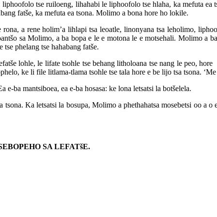
: liphoofolo tse ruiloeng, lihahabi le liphoofolo tse hlaha, ka mefuta ea
habang fatše, ka mefuta ea tsona. Molimo a bona hore ho lokile.
ona, a rene holim’a lihlapi tsa leoatle, linonyana tsa leholimo, liphoo
tšo sa Molimo, a ba bopa e le e motona le e motsehali. Molimo a ba hlo
le tse phelang tse hahabang fatše.
tše lohle, le lifate tsohle tse behang litholoana tse nang le peo, hore e
lo, ke li file litlama-tlama tsohle tse tala hore e be lijo tsa tsona. ‘Me
 e-ba mantsiboea, ea e-ba hosasa: ke lona letsatsi la botšelela.
a tsona. Ka letsatsi la bosupa, Molimo a phethahatsa mosebetsi oo a o 
SEBOPEHO SA LEFATšE.