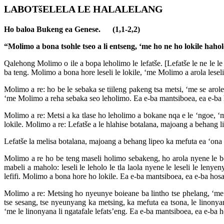
LABOTšELELA LE HALALELANG
Ho baloa Bukeng ea Genese. (1,1-2,2)
“Molimo a bona tsohle tseo a li entseng, ‘me ho ne ho lokile hahol
Qalehong Molimo o ile a bopa leholimo le lefatše. [Lefatše le ne le le 
ba teng. Molimo a bona hore leseli le lokile, ‘me Molimo a arola leseli h
Molimo a re: ho be le sebaka se tiileng pakeng tsa metsi, ‘me se arol
‘me Molimo a reha sebaka seo leholimo. Ea e-ba mantsiboea, ea e-ba ho
Molimo a re: Metsi a ka tlase ho leholimo a bokane nqa e le ‘ngoe, 
lokile. Molimo a re: Lefatše a le hlahise botalana, majoang a behang lip
Lefatše la melisa botalana, majoang a behang lipeo ka mefuta ea ‘ona le
Molimo a re ho be teng maseli holimo sebakeng, ho arola nyene le bos
mabeli a maholo: leseli le leholo le tla laola nyene le leseli le lenye
lefifi. Molimo a bona hore ho lokile. Ea e-ba mantsiboea, ea e-ba hosas
Molimo a re: Metsing ho nyeunye boieane ba lintho tse phelang, ‘me l
tse sesang, tse nyeunyang ka metsing, ka mefuta ea tsona, le linonyan
‘me le linonyana li ngatafale lefats’eng. Ea e-ba mantsiboea, ea e-ba ho