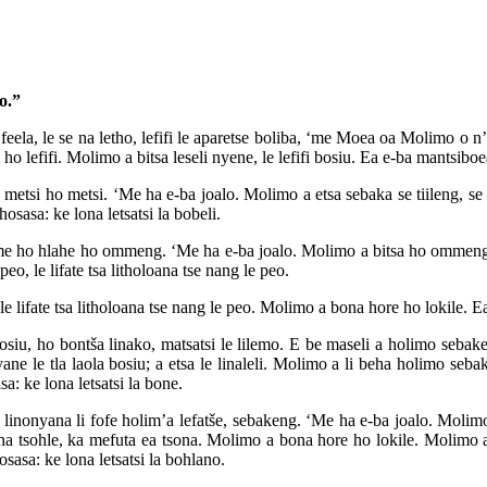
o.”
feela, le se na letho, lefifi le aparetse boliba, ‘me Moea oa Molimo o n’
o lefifi. Molimo a bitsa leseli nyene, le lefifi bosiu. Ea e-ba mantsiboea
e metsi ho metsi. ‘Me ha e-ba joalo. Molimo a etsa sebaka se tiileng, se
sasa: ke lona letsatsi la bobeli.
‘me ho hlahe ho ommeng. ‘Me ha e-ba joalo. Molimo a bitsa ho ommeng l
eo, le lifate tsa litholoana tse nang le peo.
 lifate tsa litholoana tse nang le peo. Molimo a bona hore ho lokile. Ea
iu, ho bontša linako, matsatsi le lilemo. E be maseli a holimo sebake
nyane le tla laola bosiu; a etsa le linaleli. Molimo a li beha holimo seba
a: ke lona letsatsi la bone.
inonyana li fofe holim’a lefatše, sebakeng. ‘Me ha e-ba joalo. Molimo 
a tsohle, ka mefuta ea tsona. Molimo a bona hore ho lokile. Molimo a li 
sasa: ke lona letsatsi la bohlano.