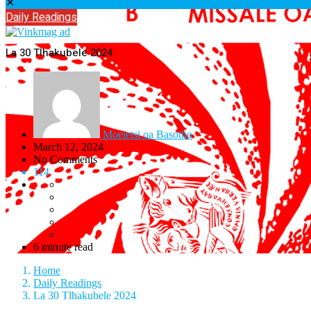
✕
Daily Readings
La 30 Tlhakubele 2024
Moeletsi oa Basotho
March 12, 2024
No Comments
114
6 minute read
Home
Daily Readings
La 30 Tlhakubele 2024