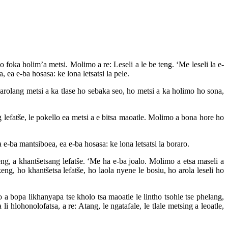
o foka holim’a metsi. Molimo a re: Leseli a le be teng. ‘Me leseli la e-
, ea e-ba hosasa: ke lona letsatsi la pele.
 arolang metsi a ka tlase ho sebaka seo, ho metsi a ka holimo ho sona,
efatše, le pokello ea metsi a e bitsa maoatle. Molimo a bona hore ho
 e-ba mantsiboea, ea e-ba hosasa: ke lona letsatsi la boraro.
ng, a khantšetsang lefatše. ‘Me ha e-ba joalo. Molimo a etsa maseli a
keng, ho khantšetsa lefatše, ho laola nyene le bosiu, ho arola leseli ho
a bopa likhanyapa tse kholo tsa maoatle le lintho tsohle tse phelang,
hlohonolofatsa, a re: Atang, le ngatafale, le tlale metsing a leoatle,